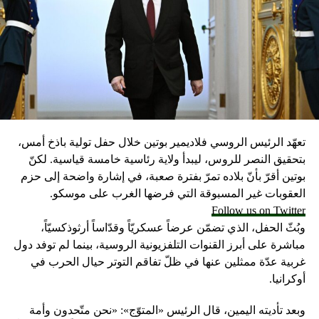
تعهّد الرئيس الروسي فلاديمير بوتين خلال حفل تولية باذخ أمس،
بتحقيق النصر للروس، ليبدأ ولاية رئاسية خامسة قياسية. لكنّ
بوتين أقرّ بأنّ بلاده تمرّ بفترة صعبة، في إشارة واضحة إلى حزم
العقوبات غير المسبوقة التي فرضها الغرب على موسكو.
Follow us on Twitter
وبُثّ الحفل، الذي تضمّن عرضاً عسكريّاً وقدّاساً أرثوذكسيّاً،
مباشرة على أبرز القنوات التلفزيونية الروسية، بينما لم توفد دول
غربية عدّة ممثلين عنها في ظلّ تفاقم التوتر حيال الحرب في
أوكرانيا.
وبعد تأديته اليمين، قال الرئيس «المتوّج»: «نحن متّحدون وأمة