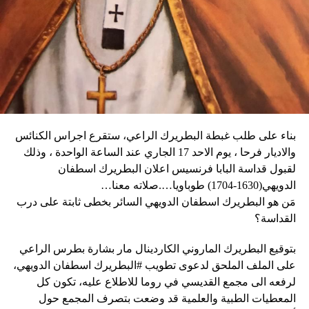
العنف.
يقوم بدعاية للحم الخنزير المحلّي قبل أن يؤكد «أحب الجبن
وأغلقت المدارس والعديد من الشركات في العاصمة أبوابها يوم
كثيراً».
الثلاثاء، كما أبلغ عن أعمال نهب في بعض الأحياء.
وكان شي قد كرّر الإثنين رغبته في العمل بهدف التوصل إلى حلّ
وقال دارين: “المواطنون في حالة رعب، على الرغم من أن
سياسي للحرب في أوكرانيا. وأيّد «هدنة أولمبية» دعا إليها
زعيم العصابة جيمي شيريزير دعا المواطنين إلى عدم الخوف
ماكرون لمناسبة أولمبياد باريس هذا الصيف.
عندما رأوا عصابته تحمل أسلحة، وقال إنهم يريدون فقط الإطاحة
بالحكومة وعدم إلحاق ضرر بالسكان المدنيين”.
بناء على طلب غبطة البطريرك الراعي، ستقرع اجراس الكنائس
وحاولت مجموعة من أفراد العصابات المدججين بالسلاح، يوم
نداء الوطن
والاديار فرحا ، يوم الاحد 17 الجاري عند الساعة الواحدة ، وذلك
الإثنين، السيطرة على مطار توسان لوفرتور الدولي، الأكبر في
لقبول قداسة البابا فرنسيس اعلان البطريرك اسطفان
البلاد، وتبادلوا إطلاق النار مع الشرطة والجنود، مما أدى إلى
الدويهي(1630-1704) طوباويا….صلاته معنا…
إلغاء جميع الرحلات الداخلية والدولية.
مَن هو البطريرك اسطفان الدويهي السائر بخطى ثابتة على درب
القداسة؟
بتوقيع البطريرك الماروني الكاردينال مار بشارة بطرس الراعي
ووفقا لمكتب الهجرة التابع للأمم المتحدة، فر ما لا يقل عن 15
على الملف الملحق لدعوى تطويب #البطريرك اسطفان الدويهي،
ألف شخص من منازلهم منذ عطلة نهاية الأسبوع بسبب أعمال
لرفعه الى مجمع القديسي في روما للاطلاع عليه، تكون كل
العنف.
المعطيات الطبية والعلمية قد وضعت بتصرف المجمع حول