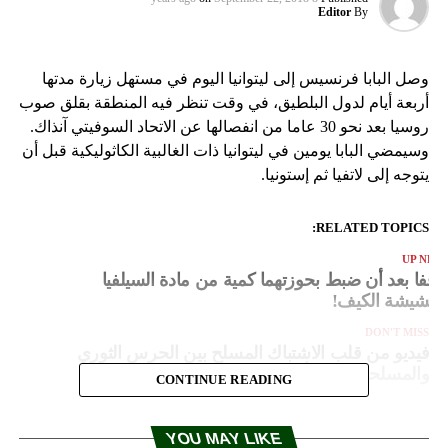
Editor
By
وصل البابا فرنسيس إلى ليتوانيا اليوم في مستهل زيارة مدتها
أربعة أيام لدول البلطيق، في وقت تنظر فيه المنطقة بقلق صوب
روسيا بعد نحو 30 عاما من انفصالها عن الاتحاد السوفيتي آنذاك.
وسيمضي البابا يومين في ليتوانيا ذات الغالبية الكاثوليكية قبل أن
يتوجه إلى لاتفيا ثم إستونيا.
RELATED TOPICS:
UP NEX
وقفا بعد أن ضبط بحوزتهما كمية من مادة السيلفيا
حشيشة الكيف!
DON'T MISS
فيديو من قلب الاشتباك المسلح بين الحرس الثوري
والمسلحين في الأهواز
CONTINUE READING
YOU MAY LIKE