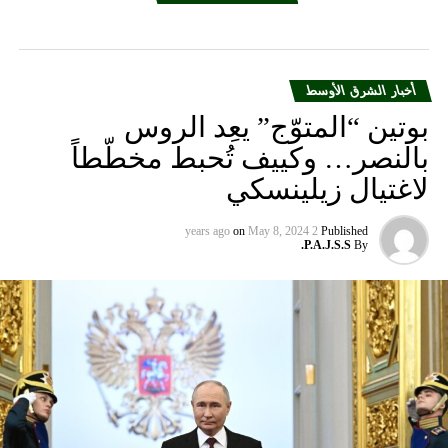
أخبار الشرق الأوسط
بوتين “المتوّج” يعِد الروس
بالنصر… وكييف تُحبط مخطّطاً
لاغتيال زيلينسكي
on
May 8, 2024
2 years ago
Published
P.A.J.S.S.
By