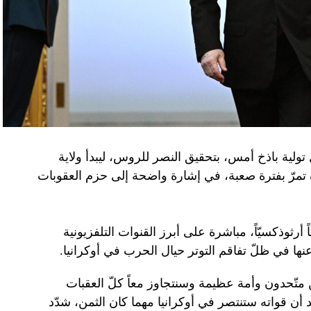
تولية باذخ أمس، بتحقيق النصر للروس، ليبدأ ولاية
ده تمرّ بفترة صعبة، في إشارة واضحة إلى حزم العقوبات
 أرثوذكسيّاً، مباشرة على أبرز القنوات التلفزيونية
عنها في ظلّ تفاقم التوتر حيال الحرب في أوكرانيا.
ن متّحدون وأمة عظيمة وسنتجاوز معاً كلّ العقبات
د أن قواته ستنتصر في أوكرانيا مهما كان الثمن، شدّد