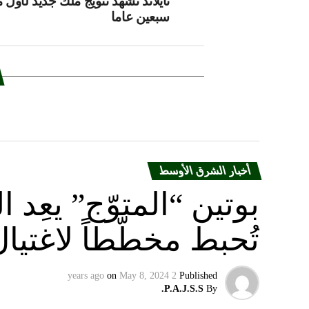
تايلاند تشهد تتويج ملك جديد لأول 
سبعين عاما
أخبار الشرق الأوسط
بوتين “المتوّج” يعِ
تُحبط مخطّطاً لاغتيا
on
May 8, 2024
2 years ago
Published
P.A.J.S.S.
By