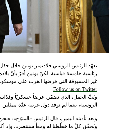
تعهّد الرئيس الروسي فلاديمير بوتين خلال حفل 
رئاسية خامسة قياسية. لكنّ بوتين أقرّ بأنّ بلا
غير المسبوقة التي فرضها الغرب على موسكو.
Follow us on Twitter
وبُثّ الحفل، الذي تضمّن عرضاً عسكريّاً وقدّاساً
الروسية، بينما لم توفد دول غربية عدّة ممثلين 
وبعد تأديته اليمين، قال الرئيس «المتوّج»: «نح
ونُحقّق كلّ ما خطّطنا له ومعاً سننتصر». وإذ أك