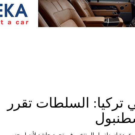
ي تركيا: السلطات تقرر
سطنبول
EPA Image أكرم إمام أوغلو عمدة إسطنبول المنتخب في تجمع حاشد لأنصار حزب