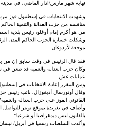
نهاية شهر مارس/آذار الماضي، في مدينة
وشهدت الانتخابات في إسطنبول فوز مر
منافسه من حزب العدالة والتنمية الحاكم
من هو أكرم إمام أوغلو، رئيس بلدية اسط
وشكلت خسارة الحزب الحاكم المدن الرئيس
موجعة لأردوغان.
فقد قال الرئيس في وقت سابق إن من يح
وكان حزب العدالة والتنمية قد طعن في نتا
عمليات غش.
ومن المقرر إعادة الانتخابات في إسطنبول يوم 23 يونيو/ حزيران
وقال أونورسال أديغوزال، نائب رئيس حزب
القانوني الفوز على حزب العدالة والتنمية”
وأضاف في تغريدة بموقع تويتر للتواصل الا
بالقانون ليس ديمقراطيا أو شرعيا”.
وأكدت السلطات رسميا في أبريل/ نيسان