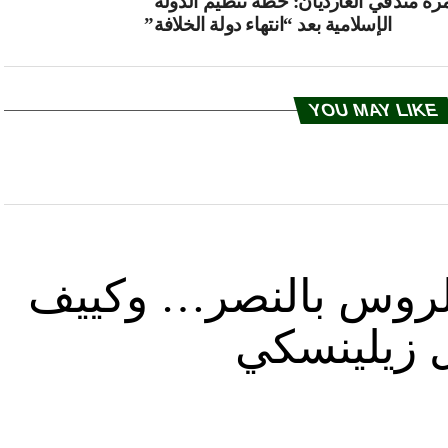
مرة منذ
في الغارديان: خطة تنظيم الدولة
الإسلامية بعد “انتهاء دولة الخلافة”
YOU MAY LIKE
د الروس بالنصر… وكييف
ل زيلينسكي