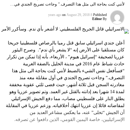
لأنني كنت بحاجة الى مثل هذا التصرف.” وجاءت تصريح الجندي في…
on
August 29, 2018
8 years ago
Published
Editor
By
أعلن جندي اسرائيلي سابق قتل رميا بالرصاص فلسطينيا جريحا
كان مستلقيا على الأرض إنه “لا يشعر بأي ندم”. وصرح اليئور
عزريا لصحيفة “إسرائيل هيوم” ، الأربعاء، بأنه إذا تمكن من تكرار
حادث شباط عام 2016 في مدينة الخليل بالضفة الغربية
“فسأفعل نفس الشيء بالضبط لأنني كنت بحاجة الى مثل هذا
التصرف.” وجاءت تصريح الجندي في أول مقابلة معه منذ
مغادرته السجن قبل ثلاثة أشهر، حيث قضى ثلثي عقوبة مخففة
لمدة 14 شهرا بعد إدانته بالقتل غير العمد. وتم تصوير عزريا وهو
يطلق النار على فلسطيني مصاب، مما دفع الجيش الإسرائيلي
لمقاضاته قائلا إن عزريا انتهك أخلاقياته. وزعم عزريا في المقابلة
أن الجيش “تخلى” عنه، ما يعكس مشاعر العديد من
الإسرائيليين، خاصة اليمين القومي، الذين دافعوا عن تصرفه.