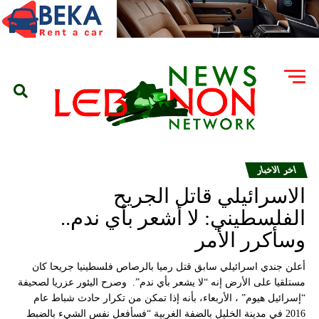
اخر الاخبار
الاسرائيلي قاتل الجريح
الفلسطيني: لا أشعر بأي ندم..
وسأكرر الأمر
أعلن جندي اسرائيلي سابق قتل رميا بالرصاص فلسطينيا جريحا كان
مستلقيا على الأرض إنه “لا يشعر بأي ندم”. وصرح اليئور عزريا لصحيفة
“إسرائيل هيوم” ، الأربعاء، بأنه إذا تمكن من تكرار حادث شباط عام
2016 في مدينة الخليل بالضفة الغربية “فسأفعل نفس الشيء بالضبط