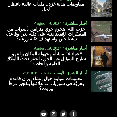
مفاوضات هدنة غزة.. ملفات عالقة بانتظار
الحل
أخبار مباشرة
August 19, 2024
حزب الله: هجوم جوي متزامن بأسراب من
المسيّرات الإنقضاضية على ثكنة يعرا وقاعدة
سنط جين واستهداف ثكنة زرعيت
أخبار مباشرة
August 19, 2024
“عماد 4” منشأة مجهولة المكان والعمق
تطرح السؤال عن الحق بالحفر تحت الأملاك
العامة والخاصة
أخبار الشرق الأوسط
August 19, 2024
معلومات متباينة حيال إنشاء إيران قاعدة
بحريّة في سوريا… ما علاقتها بتفجير مرفأ
بيروت؟