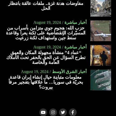
مفاوضات هدنة غزة.. ملفات عالقة بانتظار
الحل
أخبار مباشرة
August 19, 2024
حزب الله: هجوم جوي متزامن بأسراب من
المسيّرات الإنقضاضية على ثكنة يعرا وقاعدة
سنط جين واستهداف ثكنة زرعيت
أخبار مباشرة
August 19, 2024
“عماد 4” منشأة مجهولة المكان والعمق
تطرح السؤال عن الحق بالحفر تحت الأملاك
العامة والخاصة
أخبار الشرق الأوسط
August 19, 2024
معلومات متباينة حيال إنشاء إيران قاعدة
بحريّة في سوريا… ما علاقتها بتفجير مرفأ
بيروت؟