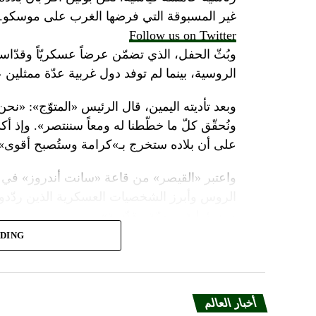
غير المسبوقة التي فرضها الغرب على موسكو.
Follow us on Twitter
وبُثّ الحفل، الذي تضمّن عرضاً عسكريّاً وقدّاساً
الروسية، بينما لم توفد دول غربية عدّة ممثلين 
وبعد تأديته اليمين، قال الرئيس «المتوّج»: «نح
ونُحقّق كلّ ما خطّطنا له ومعاً سننتصر». وإذ أك
على أن بلاده ستخرج بـ»كرامة وستُصبح أقوى».
واعتبر «القيصر» من قاعة «سانت أندروز» في 
الروس وأبرز الشخصيات العسكرية الذين ردّدو
ومسؤولية ومهمّة مقدّسة».
ADING
وبعدما وقف بمفرده تحت المطر بينما شاهد عرضا
البطريرك كيريل الذي قال: «فليكن الله في عونك
بالحاكم في العصور الوسطى ألكسندر نيفسكي بين
أخبار العالم