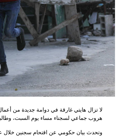
الاستخبارات العسكرية كيريلو بودانوف، بناءً ع
ضابطَي أمن، مشيرةً إلى أن المشتبه فيهما اللذ
الأوكراني الذي يتولّى أمن المسؤولين الحكوميي
وذكرت الأجهزة أن هذه الشبكة كانت «تحت إشر
المسؤولَين «نقلا معلومات سرّية» إلى روسيا، مؤ
جهاز أمن» زيلينسكي بهدف «احتجازه كرهينة وق
هذه الشبكة حصل على مسيّرات ومتفجّرات.
من جهة أخرى، انتقد الرئيس الصيني شي جينبين
إلى العاصمة بلغراد، حلف «الناتو»، على خلفية
1999، محذّراً من أن بكين «لن تسمح قط بتكرار حدث تاريخي مأسوي كهذا».
واصطحب الرئيس الفرنسي إيمانويل ماكرون شي إ
لا تزال هايتي غارقة في دوامة جديدة من أعما
من زيارة دولة من شأنها أن تسمح بحوار مباشر 
هروب جماعي لسجناء مساء يوم السبت، وطالبت 
ووصل الزعيمان برفقة زوجتيهما بُعيد الظهر 
وتحدث بيان حكومي عن اقتحام سجنين خلال عط