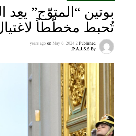
بوتين “المتوّج” يعِ
تُحبط مخطّطاً لاغتيا
on
May 8, 2024
2 years ago
Published
P.A.J.S.S.
By