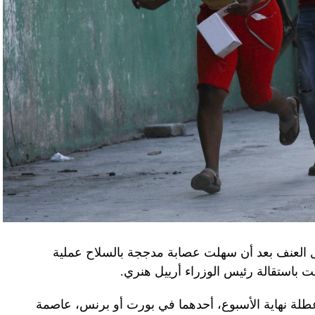
لى أوامر من موسكو. وأوقفت الأجهزة الأوكرانية
َين أوقفا «شخصان برتبة كولونيل» من جهاز الدولة
ن.
اف» جهاز الأمن الفدرالي الروسي ويُشتبه في أن
كدةً أنهما كانا يُريدان تجنيد عسكريين «مقرّبين من
تله». وكشفت أجهزة الأمن الأوكرانية أن أحد أعضاء
غ في تصريحات لصحيفة «بوليتيكا» الصربية قبل وصوله
 قصفه «الفاضح» للسفارة الصينية في يوغوسلافيا عام
لى منطقة البيرينيه الجبلية أمس، في اليوم الثاني
ل العنف بعد أن سهلت عصابة مدججة بالسلاح عملية
عن الحرب في أوكرانيا والخلافات التجارية.
باستقالة رئيس الوزراء أرييل هنري.
إلى جبل تورماليه، إحدى محطات الصعود في طواف
لة نهاية الأسبوع، أحدهما في بورت أو برنس، عاصمة
فرنسا للدرّاجات في أعالي البيرينيه في جنوب غرب البلاد، حيث ما زال الطقس شتويّاً على ارتفاع 2115