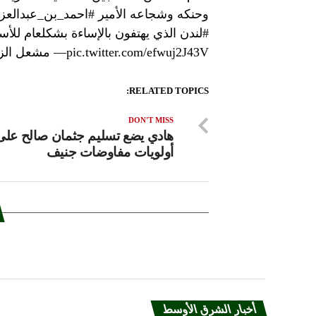
وحنكه وشجاعه الأمير #احمد_بن_عبدالعزي
#لندن الذي يهتفون بالإساءة بشكلعام للأس
pic.twitter.com/efwuj2J43V— مشعل الزاهد (@mishal_alzahed) September 4, 2018المصدر: وكالات
RELATED TOPICS:
DON'T MISS
هادي يضع تسليم جثمان صالح عل
أولويات مفاوضات جنيف
أخبار الشرق الأوسط