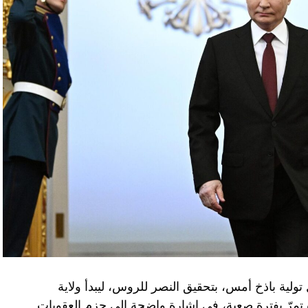
تولية باذخ أمس، بتحقيق النصر للروس، ليبدأ ولاية
ده تمرّ بفترة صعبة، في إشارة واضحة إلى حزم العقوبات