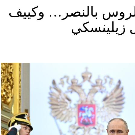
د الروس بالنصر… وكييف
ل زيلينسكي