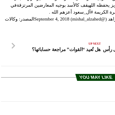
ز يحفظه اللهيقف كالأسد بوجيه المعارضين المرتزقةفي
رة الكريمة #آل_سعود أعزهم الله .
UP NEXT
ى رأس
هل تُعيد “القوات” مراجعة حساباتها؟
YOU MAY LIKE