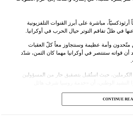
 أرثوذكسيّاً، مباشرة على أبرز القنوات التلفزيونية
عنها في ظلّ تفاقم التوتر حيال الحرب في أوكرانيا.
ن متّحدون وأمة عظيمة وسنتجاوز معاً كلّ العقبات
د أن قواته ستنتصر في أوكرانيا مهما كان الثمن، شدّد
الكرملين، حيث استُقبل بتصفيق حار من المسؤولين
ا النشيد الوطني، أن «خدمة روسيا شرف هائل
CONTINUE RE
ً عسكريّاً، باركه رئيس الكنيسة الأرثوذكسية الروسية
 لمواصلة المهمّة التي سخّرك لها»، مشبّهاً بوتين
ما تمنّى له الحكم الأبدي.