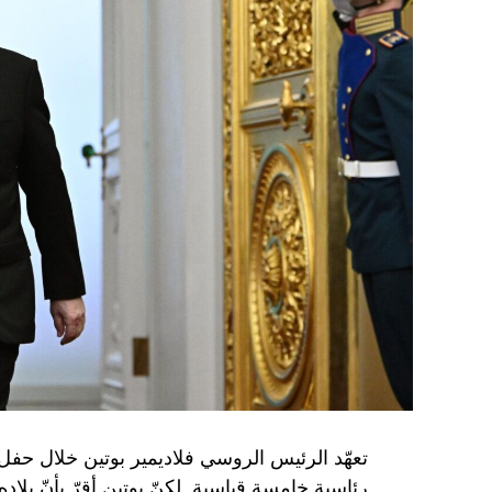
تعهّد الرئيس الروسي فلاديمير بوتين خلال حفل 
رئاسية خامسة قياسية. لكنّ بوتين أقرّ بأنّ بلا