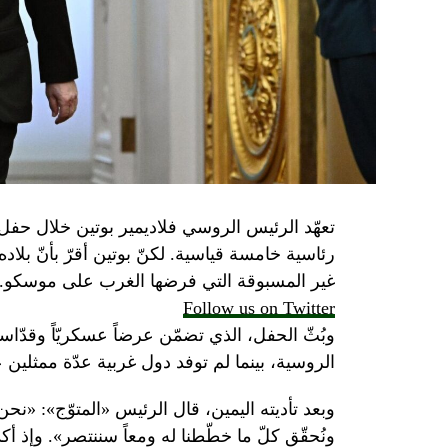
تعهّد الرئيس الروسي فلاديمير بوتين خلال حفل 
رئاسية خامسة قياسية. لكنّ بوتين أقرّ بأنّ بلا
غير المسبوقة التي فرضها الغرب على موسكو.
Follow us on Twitter
وبُثّ الحفل، الذي تضمّن عرضاً عسكريّاً وقدّاساً
الروسية، بينما لم توفد دول غربية عدّة ممثلين 
وبعد تأديته اليمين، قال الرئيس «المتوّج»: «نح
ونُحقّق كلّ ما خطّطنا له ومعاً سننتصر». وإذ أك