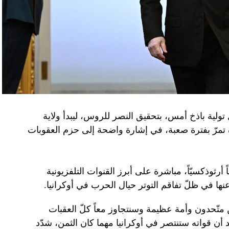
تولية باذخ أمس، بتحقيق النصر للروس، ليبدأ ولاية
ده تمرّ بفترة صعبة، في إشارة واضحة إلى حزم العقوبات
 أرثوذكسيّاً، مباشرة على أبرز القنوات التلفزيونية
عنها في ظلّ تفاقم التوتر حيال الحرب في أوكرانيا.
ن متّحدون وأمة عظيمة وسنتجاوز معاً كلّ العقبات
د أن قواته ستنتصر في أوكرانيا مهما كان الثمن، شدّد