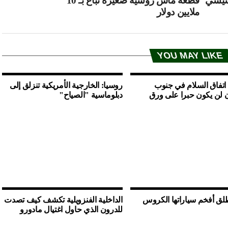
قطعة ماس روسية صغيرة تباع بـ 10
ملايين دولار
YOU MAY LIKE
 اتفاق السلام في جنوب
روسيا: الخارجية الأمريكية تنزلق إلى
 لن يكون حبرا على ورق
دبلوماسية "الصياح"
لق أفخم سياراتها الكروس
الداخلية الفنزويلية تكشف كيف تصدت
للدرون الذي حاول اغتيال مادورو