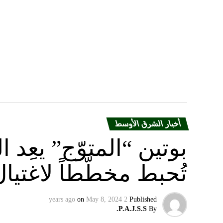
أخبار الشرق الأوسط
بوتين “المتوّج” يعِ
تُحبط مخطّطاً لاغتيا
on
May 8, 2024
2 years ago
Published
P.A.J.S.S.
By