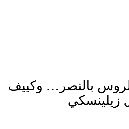
د الروس بالنصر… وكييف
ل زيلينسكي