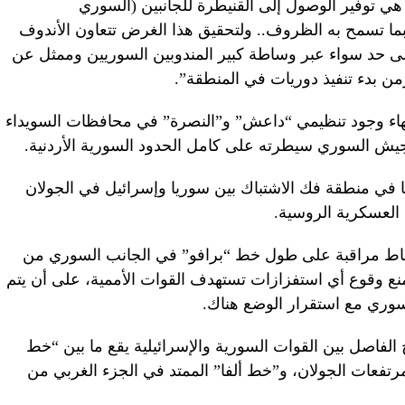
ن هي توفير الوصول إلى القنيطرة للجانبين (السوري
 تسمح به الظروف.. ولتحقيق هذا الغرض تتعاون الأندوف
لى حد سواء عبر وساطة كبير المندوبين السوريين وممثل عن
من بدء تنفيذ دوريات في المنطقة”.
نهاء وجود تنظيمي “داعش” و”النصرة” في محافظات السويداء
جيش السوري سيطرته على كامل الحدود السورية الأردنية.
ا في منطقة فك الاشتباك بين سوريا وإسرائيل في الجولان
 العسكرية الروسية.
المقرر أن يقيم الجانب الروسي 8 نقاط مراقبة على طول خط “برافو” في الجانب السوري من
 منع وقوع أي استفزازات تستهدف القوات الأممية، على أن يتم
وري مع استقرار الوضع هناك.
الفاصل بين القوات السورية والإسرائيلية يقع ما بين “خط
رتفعات الجولان، و”خط ألفا” الممتد في الجزء الغربي من