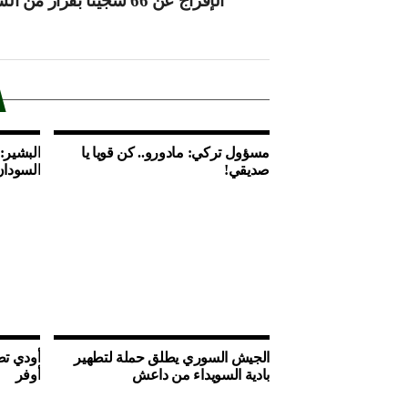
الإفراج عن 66 سجينا بقرار من السيسي
مسؤول تركي: مادورو.. كن قويا يا
البشير:
صديقي!
السودان
الجيش السوري يطلق حملة لتطهير
أودي تط
بادية السويداء من داعش
أوفر