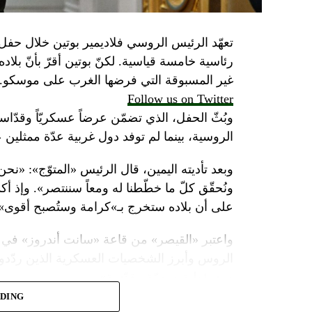
تعهّد الرئيس الروسي فلاديمير بوتين خلال حفل 
رئاسية خامسة قياسية. لكنّ بوتين أقرّ بأنّ بلا
غير المسبوقة التي فرضها الغرب على موسكو.
Follow us on Twitter
وبُثّ الحفل، الذي تضمّن عرضاً عسكريّاً وقدّاساً
الروسية، بينما لم توفد دول غربية عدّة ممثلين 
وبعد تأديته اليمين، قال الرئيس «المتوّج»: «نح
ونُحقّق كلّ ما خطّطنا له ومعاً سننتصر». وإذ أك
على أن بلاده ستخرج بـ»كرامة وستُصبح أقوى».
واعتبر «القيصر» من قاعة «سانت أندروز» في 
الروس وأبرز الشخصيات العسكرية الذين ردّدو
ومسؤولية ومهمّة مقدّسة».
ADING
وبعدما وقف بمفرده تحت المطر بينما شاهد عرضا