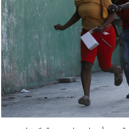
اء التابعين لجهاز الأمن الفدرالي الروسي «كانوا
زيلينسكي ومسؤولين كبار آخرين، مثل رئيس جهاز
لى أوامر من موسكو. وأوقفت الأجهزة الأوكرانية
َين أوقفا «شخصان برتبة كولونيل» من جهاز الدولة
ن.
اف» جهاز الأمن الفدرالي الروسي ويُشتبه في أن
كدةً أنهما كانا يُريدان تجنيد عسكريين «مقرّبين من
تله». وكشفت أجهزة الأمن الأوكرانية أن أحد أعضاء
غ في تصريحات لصحيفة «بوليتيكا» الصربية قبل وصوله
 قصفه «الفاضح» للسفارة الصينية في يوغوسلافيا عام
لى منطقة البيرينيه الجبلية أمس، في اليوم الثاني