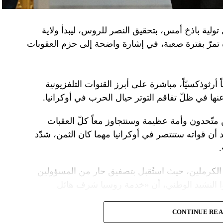
تولية باذخ أمس، بتحقيق النصر للروس، ليبدأ ولاية
ده تمرّ بفترة صعبة، في إشارة واضحة إلى حزم العقوبات
 أرثوذكسيّاً، مباشرة على أبرز القنوات التلفزيونية
عنها في ظلّ تفاقم التوتر حيال الحرب في أوكرانيا.
ن متّحدون وأمة عظيمة وسنتجاوز معاً كلّ العقبات
د أن قواته ستنتصر في أوكرانيا مهما كان الثمن، شدّد
الكرملين، حيث استُقبل بتصفيق حار من المسؤولين
ا النشيد الوطني، أن «خدمة روسيا شرف هائل
CONTINUE RE
ً عسكريّاً، باركه رئيس الكنيسة الأرثوذكسية الروسية