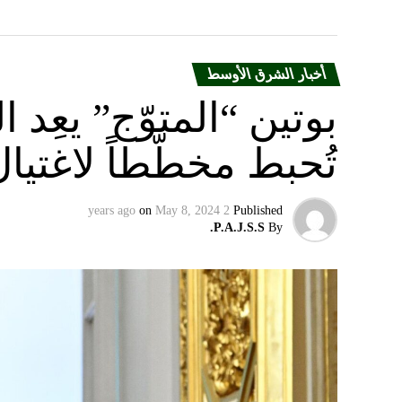
أخبار الشرق الأوسط
بوتين “المتوّج” يعِ
تُحبط مخطّطاً لاغتيا
on
May 8, 2024
2 years ago
Published
P.A.J.S.S.
By