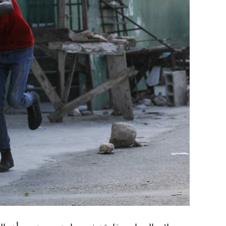
غير الاستراتيجية».
وفي أوكرانيا، فكّكت أجهزة الأمن شبكة من العمل
يعدّون لاغتيال الرئيس الأوكراني» فولوديمير 
الاستخبارات العسكرية كيريلو بودانوف، بناءً ع
ضابطَي أمن، مشيرةً إلى أن المشتبه فيهما اللذ
الأوكراني الذي يتولّى أمن المسؤولين الحكوميي
وذكرت الأجهزة أن هذه الشبكة كانت «تحت إشر
المسؤولَين «نقلا معلومات سرّية» إلى روسيا، مؤ
جهاز أمن» زيلينسكي بهدف «احتجازه كرهينة وق
هذه الشبكة حصل على مسيّرات ومتفجّرات.
من جهة أخرى، انتقد الرئيس الصيني شي جينبين
إلى العاصمة بلغراد، حلف «الناتو»، على خلفية
1999، محذّراً من أن بكين «لن تسمح قط بتكرار حدث تاريخي مأسوي كهذا».
واصطحب الرئيس الفرنسي إيمانويل ماكرون شي إ