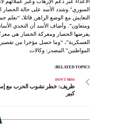
الأعداء عبر دعم الإرهاب وعبر عملائهم 
السوري”.وشدد الأسد على حالة الحصار ال
التعايش مع الوضع الراهن قائلا، “نعلم ج
ومتعاون”. وأضاف الأسد أن التحدي الأسا
يفرضها الحصار ومعركة الحصار هي معركة 
العسكرية”، “وما حصل مؤخرا من تقصير ب
المواطنين”.المصدر: وكالات
RELATED TOPICS:
DON'T MISS
ظريف: خطر نشوب الحرب مع إسر
كبير