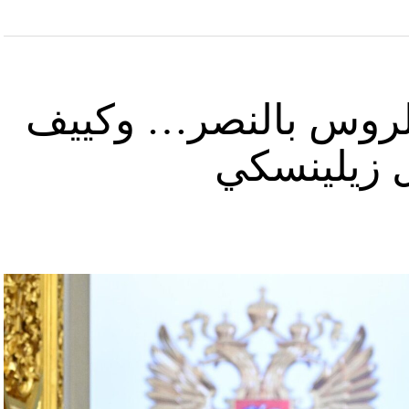
د الروس بالنصر… وكييف
ل زيلينسكي