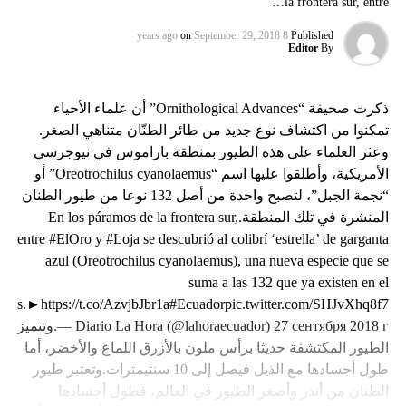
la frontera sur, entre…
on
September 29, 2018
8 years ago
Published
Editor
By
ذكرت صحيفة “Ornithological Advances” أن علماء الأحياء
تمكنوا من اكتشاف نوع جديد من طائر الطنّان متناهي الصغر.
وعثر العلماء على هذه الطيور بمنطقة باراموس في نيوجرسي
الأمريكية، وأطلقوا عليها اسم “Oreotrochilus cyanolaemus” أو
“نجمة الجبل”، لتصبح واحدة من أصل 132 نوعا من طيور الطنان
المنشرة في تلك المنطقة.En los páramos de la frontera sur,
entre #ElOro y #Loja se descubrió al colibrí ‘estrella’ de garganta
azul (Oreotrochilus cyanolaemus), una nueva especie que se
suma a las 132 que ya existen en el
país.►https://t.co/AzvjbJbr1a#Ecuadorpic.twitter.com/SHJvXhq8f7
— Diario La Hora (@lahoraecuador) 27 сентября 2018 г.وتتميز
الطيور المكتشفة حديثا برأس ملون بالأزرق اللماع والأخضر، أما
طول أجسادها مع الذيل فيصل إلى 10 سنتيمترات.وتعتبر طيور
الطنان من أندر وأصغر الطيور في العالم، فطول أجسادها