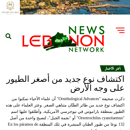
اخر الاخبار
اكتشاف نوع جديد من أصغر الطيور
على وجه الأرض
ذكرت صحيفة “Ornithological Advances” أن علماء الأحياء تمكنوا من
اكتشاف نوع جديد من طائر الطنّان متناهي الصغر. وعثر العلماء على هذه
الطيور بمنطقة باراموس في نيوجرسي الأمريكية، وأطلقوا عليها اسم
“Oreotrochilus cyanolaemus” أو “نجمة الجبل”، لتصبح واحدة من أصل
132 نوعا من طيور الطنان المنشرة في تلك المنطقة.En los páramos de