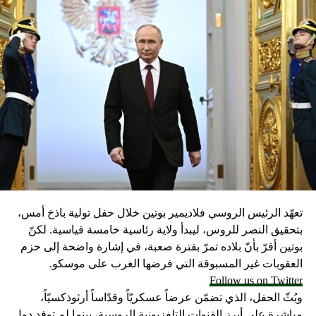
تعهّد الرئيس الروسي فلاديمير بوتين خلال حفل تولية باذخ أمس،
بتحقيق النصر للروس، ليبدأ ولاية رئاسية خامسة قياسية. لكنّ
بوتين أقرّ بأنّ بلاده تمرّ بفترة صعبة، في إشارة واضحة إلى حزم
العقوبات غير المسبوقة التي فرضها الغرب على موسكو.
Follow us on Twitter
وبُثّ الحفل، الذي تضمّن عرضاً عسكريّاً وقدّاساً أرثوذكسيّاً،
مباشرة على أبرز القنوات التلفزيونية الروسية، بينما لم توفد دول