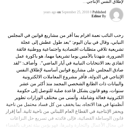
لإطلاق النفس الإنتاجي…
on
September 25, 2018
8 years ago
Published
Editor
By
رحب النائب نعمة افرام بما أقر من مشاريع قوانين في المجلس
النيابي، وقال في بيان اليوم: “بعد طول عطش إلى عجلة
تشريعية تلاقي متطلبات اقتصادية واجتماعية ووطنية فائقة
الضرورة، شهدنا بالأمس يوما تشريعيا مهما، هو باكورة عمل
انقاذي بعد الانتخابات النيابية في أيار الماضي”. وأضاف: “لقد
صادق المجلس على مشاريع قوانين أساسية لإطلاق النفس
الإنتاجي في الدولة، فأقر مشروع المعاملات الالكترونية
والبيانات ذات الطابع الشخصي المجمد منذ أكثر من عشر
سنوات، وهو قانون يشكل قاعدة صلبة للتوصل إلى حكومة
الكترونية فعالة وشاملة. وأتمنى من مختلف الوزارات تطوير
أنظمتها في هذا الاتجاه، بما يخفف من كل فساد محتمل من ناحية
ويحفز الإنتاجية في القطاع العام اللبناني من ناحية ثانية. أما إقرار
قانون الوساطة القضائية، فإلى فائدته في تسريع حل النزاعات
في مجال الأعمال والتجارة وغيرها، فهو يؤمن بيئة تعرف بالقضاء