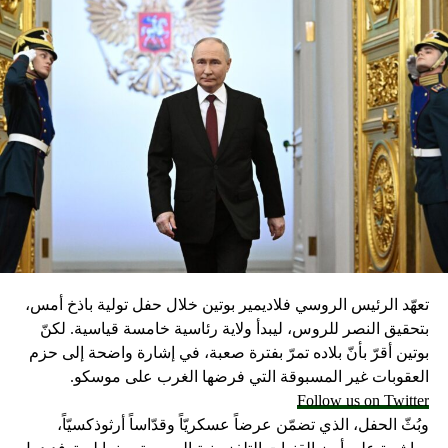
DON'T MISS
اقرار مشروع قانون الموافقة على اتفاقية قرض مقدم من
البنك الدولي للانشاء والتعمير لتنفيذ مشروع تعزيز النظام
الصحي في لبنان
تعهّد الرئيس الروسي فلاديمير بوتين خلال حفل تولية باذخ أمس،
بتحقيق النصر للروس، ليبدأ ولاية رئاسية خامسة قياسية. لكنّ
بوتين أقرّ بأنّ بلاده تمرّ بفترة صعبة، في إشارة واضحة إلى حزم
العقوبات غير المسبوقة التي فرضها الغرب على موسكو.
Follow us on Twitter
وبُثّ الحفل، الذي تضمّن عرضاً عسكريّاً وقدّاساً أرثوذكسيّاً،