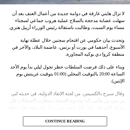
مع التدريبات الروسية، لافتاً إلى أنّ مناورة مينسك ستشمل على
وجه الخصوص، أنظمة «إسكندر» الصاروخية وطائرات «سو 25».
لا تزال هايتي غارقة في دوامة جديدة من أعمال العنف بعد أن
في السياق، أشار رئيس أركان القوات المسلّحة البيلاروسية
سهلت عصابة مدججة بالسلاح عملية هروب جماعي لسجناء
الجنرال فيكتور غوليفيتش إلى أنّه «في إطار هذا الحدث، تمّت
مساء يوم السبت، وطالبت باستقالة رئيس الوزراء أرييل هنري.
إعادة نشر جزء من القوات ووسائل الطيران في مطار
وتحدث بيان حكومي عن اقتحام سجنين خلال عطلة نهاية
احتياطي»، لافتاً إلى أنّه «فور إنجاز عملية الانتشار هذه،
الأسبوع، أحدهما في بورت أو برنس، عاصمة البلاد، والآخر في
سنستعرض المسائل المتعلّقة بالاستعدادات لاستخدام الأسلحة
منطقة كروا دي بوكيه المجاورة.
النووية غير الاستراتيجية».
وبناء على ذلك فرضت السلطات حظر تجول ليلي بدأ يوم الأحد
وفي أوكرانيا، فكّكت أجهزة الأمن شبكة من العملاء التابعين
الساعة 20:00 بالتوقيت المحلي (01:00 بتوقيت غرينتش يوم
لجهاز الأمن الفدرالي الروسي «كانوا يعدّون لاغتيال الرئيس
الإثنين).
الأوكراني» فولوديمير زيلينسكي ومسؤولين كبار آخرين، مثل
رئيس جهاز الاستخبارات العسكرية كيريلو بودانوف، بناءً على
وقال سيرج دالكسيس، من لجنة الإنقاذ الدولية، في حديثه لبي
أوامر من موسكو. وأوقفت الأجهزة الأوكرانية ضابطَي أمن،
بي سي من هايتي، إنه منذ يوم الجمعة، سيطرت العصابات على
مشيرةً إلى أن المشتبه فيهما اللذَين أوقفا «شخصان برتبة
مراكز الشرطة، كما “قُتل العديد من رجال الشرطة خلال عطلة
كولونيل» من جهاز الدولة الأوكراني الذي يتولّى أمن المسؤولين
نهاية الأسبوع”.
الحكوميين.
CONTINUE READING
وأدى ذلك إلى تشتيت انتباه السلطات وتسهيل تنفيذ هجوم منسق
وذكرت الأجهزة أن هذه الشبكة كانت «تحت إشراف» جهاز الأمن