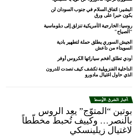
المصدر: أ ف ب
البشير: اتفاق السلام في جنوب السودان لن
يكون حبرا على ورق
Source: arabic rt
روسيا: الخارجية الأمريكية تنزلق إلى دبلوماسية
"الصياح"
RELATED TOPICS:
#LEBANON_NEWS; #MIDDLE_EAST_NEWS
الجيش السوري يطلق حملة لتطهير بادية
السويداء من داعش
UP NEX
لمانيا.. عدد طالبي اللجوء يرتفع بنحو 15%
أودي تطلق أفخم سياراتها الكروس أوفر
DON'T MISS
الداخلية الفنزويلية تكشف كيف تصدت للدرون
طهران ستفتح مكتبا لرعاية المصالح الإيرانية في السعودية
الذي حاول اغتيال مادورو
أخبار الشرق الأوسط
بوتين “المتوّج” يعِد الروس
بالنصر… وكييف تُحبط مخطّطاً
لاغتيال زيلينسكي