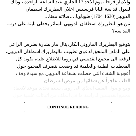
وحاولت مجموعة من أفراد العصابات المدججين بالسلاح، يوم
نداء الوطن
والاديار فرحا ، يوم الاحد 17 الجاري عند الساعة الواحدة ، وذلك
الإثنين، السيطرة على مطار توسان لوفرتور الدولي، الأكبر في
لقبول قداسة البابا فرنسيس اعلان البطريرك اسطفان
البلاد، وتبادلوا إطلاق النار مع الشرطة والجنود، مما أدى إلى
الدويهي(1630-1704) طوباويا….صلاته معنا…
إلغاء جميع الرحلات الداخلية والدولية.
مَن هو البطريرك اسطفان الدويهي السائر بخطى ثابتة على درب
القداسة؟
بتوقيع البطريرك الماروني الكاردينال مار بشارة بطرس الراعي
ووفقا لمكتب الهجرة التابع للأمم المتحدة، فر ما لا يقل عن 15
على الملف الملحق لدعوى تطويب #البطريرك اسطفان الدويهي،
ألف شخص من منازلهم منذ عطلة نهاية الأسبوع بسبب أعمال
لرفعه الى مجمع القديسي في روما للاطلاع عليه، تكون كل
العنف.
المعطيات الطبية والعلمية قد وضعت بتصرف المجمع حول
أعجوبة الشفاء التي حصلت بشفاعة الدويهي مع سيدة وقف
وقال رجل من هايتي يدعى نيكولا لوكالة رويترز للأنباء: “أجبرتنا
الطب عاجزاً عن شفائها من مرض السرطان.
العصابات المسلحة على ترك منازلنا. دمروا بيوتنا ونحن الآن في
ومع وصول الملف الجدّي الى روما، سيتم تحديد موعد لانعقاد
الشوارع”.
مجمع القديسين لدراسة ما في الملف من اثباتات علمية حول
الشفاء، على أن يتّخذ القرار بطوباوية البطريرك الدويهي من البابا
ومنذ أن غادر نيكولا منزله، يعيش الآن في مخيم، ويقول إنه يشعر
CONTINUE READING
فرنسيس في حال سارت كلّ الأمور بالاتجاه الصحيح.
كما لو كان مثل حيوان.
Follow us on Twitter
فمَن هو البطريرك اسطفان الدويهي السائر بخطى ثابتة وأكيدة
ولكن كيف انزلقت هايتي إلى هذا المستوى من العنف والفوضى؟
على درب القداسة؟