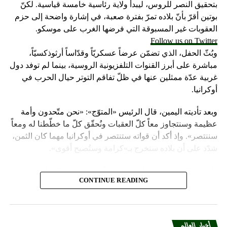
بتحقيق النصر للروس، ليبدأ ولاية رئاسية خامسة قياسية. لكنّ
بوتين أقرّ بأنّ بلاده تمرّ بفترة صعبة، في إشارة واضحة إلى حزم
العقوبات غير المسبوقة التي فرضها الغرب على موسكو.
Follow us on Twitter
وبُثّ الحفل، الذي تضمّن عرضاً عسكريّاً وقدّاساً أرثوذكسيّاً،
مباشرة على أبرز القنوات التلفزيونية الروسية، بينما لم توفد دول
غربية عدّة ممثلين عنها في ظلّ تفاقم التوتر حيال الحرب في
أوكرانيا.
وبعد تأديته اليمين، قال الرئيس «المتوّج»: «نحن متّحدون وأمة
عظيمة وسنتجاوز معاً كلّ العقبات ونُحقّق كلّ ما خطّطنا له ومعاً
سننتصر». وإذ أكد أن قواته ستنتصر في أوكرانيا مهما كان الثمن،
شدّد على أن بلاده ستخرج بـ»كرامة وستُصبح أقوى».
واعتبر «القيصر» من قاعة «سانت أندروز» في الكرملين، حيث
CONTINUE READING
استُقبل بتصفيق حار من المسؤولين الروس وأبرز الشخصيات
العسكرية الذين ردّدوا النشيد الوطني، أن «خدمة روسيا شرف
هائل ومسؤولية ومهمّة مقدّسة».
أخبار العالم