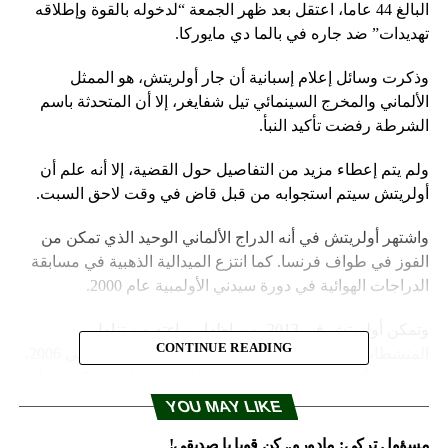
البالغ 44 عاما، اعتقل بعد ظهر الجمعة “لدخوله بالقوة وإطلاقه
تهديدات” ضد جاره في بالما دي مايوركا.
وذكرت وسائل إعلام إسبانية أن جار أولريتش، هو الممثل
الألماني والمخرج السينمائي تيل شفايغر، إلا أن المتحدثة باسم
الشرطة رفضت تأكيد النبأ.
ولم يتم إعطاء مزيد من التفاصيل حول القضية، إلا أنه علم أن
أولريتش سيتم استجوابه من قبل قاض في وقت لاحق السبت.
واشتهر أولريتش في أنه الدراج الألماني الوحيد الذي تمكن من
الفوز في طواف فرنسا. كما انتزع الميدالية الذهبية في مسابقة
الدراجات الهوائية في دورة سيدني الأولمبية عام 2000.
وتمكن أولريتش في 2013، من إظهار براءته من تناول
CONTINUE READING
المنشطات، وهي التهمة التي أبعدته عن طواف فرنسا في 2006،
بسبب ما أثير عن صلاته بفضيحة عملية بويرتو، التي تركزت على
الطبيب المخلوع أوفيميانو فوينتس، الذي استخدم عمليات نقل
YOU MAY LIKE
الدم لتحسين أداء كبار الدراجين.
مسؤول تركي: مادورو.. كن قويا يا صديقي!