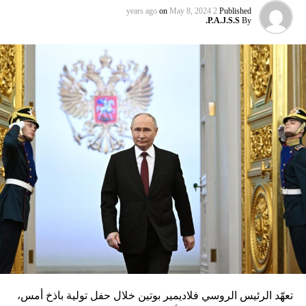
on
May 8, 2024
2 years ago
Published
P.A.J.S.S.
By
تعهّد الرئيس الروسي فلاديمير بوتين خلال حفل تولية باذخ أمس،