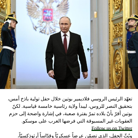
تعهّد الرئيس الروسي فلاديمير بوتين خلال حفل تولية باذخ أمس،
بتحقيق النصر للروس، ليبدأ ولاية رئاسية خامسة قياسية. لكنّ
بوتين أقرّ بأنّ بلاده تمرّ بفترة صعبة، في إشارة واضحة إلى حزم
العقوبات غير المسبوقة التي فرضها الغرب على موسكو.
Follow us on Twitter
وبُثّ الحفل، الذي تضمّن عرضاً عسكريّاً وقدّاساً أرثوذكسيّاً،