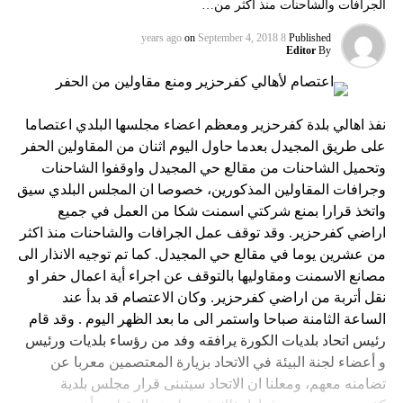
الجرافات والشاحنات منذ اكثر من…
on
September 4, 2018
8 years ago
Published
Editor
By
نفذ اهالي بلدة كفرحزير ومعظم اعضاء مجلسها البلدي اعتصاما
على طريق المجيدل بعدما حاول اليوم اثنان من المقاولين الحفر
وتحميل الشاحنات من مقالع حي المجيدل واوقفوا الشاحنات
وجرافات المقاولين المذكورين، خصوصا ان المجلس البلدي سيق
واتخذ قرارا بمنع شركتي اسمنت شكا من العمل في جميع
اراضي كفرحزير. وقد توقف عمل الجرافات والشاحنات منذ اكثر
من عشرين يوما في مقالع حي المجيدل. كما تم توجيه الانذار الى
مصانع الاسمنت ومقاوليها بالتوقف عن اجراء أية اعمال حفر او
نقل أتربة من اراضي كفرحزير. وكان الاعتصام قد بدأ عند
الساعة الثامنة صباحا واستمر الى ما بعد الظهر اليوم . وقد قام
رئيس اتحاد بلديات الكورة يرافقه وفد من رؤساء بلديات ورئيس
و أعضاء لجنة البيئة في الاتحاد بزيارة المعتصمين معربا عن
تضامنه معهم، ومعلنا ان الاتحاد سيتبنى قرار مجلس بلدية