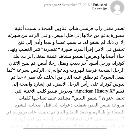
on
September 27, 2018
8 years ago
Published
Editor
By
تصدر مغني راب فرنسي شاب عناوين الصحف، بسبب أغنية
مصورة يدعو من خلالها إلى قتل البيض، وعلى الرغم من شهرته
إلا أن ذلك لم يشفع له، ما سبب غضبا واسعا وأدى إلى فتح
تحقيق في الأمر. إقرأ المزيد صورة “عنصرية” تثير الغضب وتهدد
حياة أصحابها ويعرض الفيديو مشاهد عنيفة لمغني الراب، نيك
كونراد، ورجل أسود آخر يعذب ويقتل رجلا أبيض، ثم يمنح الاثنان
الرجل الضحية فرصة للهروب ويدعوانه إلى الركض بسرعة “كما
يفعل السود”، ثم يطلق عليه النار من الخلف لأنه بطيء جدا.ثم
يدوس كونراد على رأس الرجل الأبيض، في إشارة واضحة إلى
فيلم “American History X”.ويعرض فيديو كليب الأغنية التي
تحمل عنوان “اشنقوا البيض” مشاهد عنف تصاحبها كلمات
مروعة بنفس القدر، شملت دعوات إلى قتل أصحاب البشرة
البيضاء وأطفالهم.وحصد الفيديو الذي تم تحميله على يوتيوب، في
17 سبتمبر، على آلاف المشاهدات قبل إزالته من قناة كونراد
على المنصة، يوم الأربعاء 26 سبتمبر، ومع ذلك ما تزال مقاطع