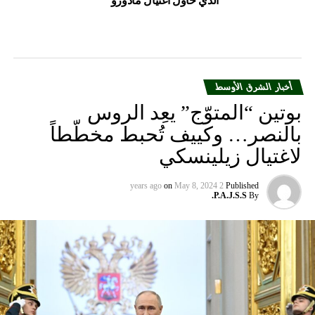
بوتين “المتوّج” يعِد الروس
بالنصر… وكييف تُحبط مخطّطاً
لاغتيال زيلينسكي
on
May 8, 2024
2 years ago
Published
P.A.J.S.S.
By