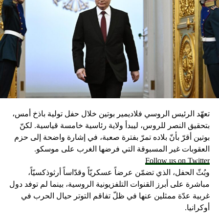
تعهّد الرئيس الروسي فلاديمير بوتين خلال حفل تولية باذخ أمس،
بتحقيق النصر للروس، ليبدأ ولاية رئاسية خامسة قياسية. لكنّ
بوتين أقرّ بأنّ بلاده تمرّ بفترة صعبة، في إشارة واضحة إلى حزم
العقوبات غير المسبوقة التي فرضها الغرب على موسكو.
Follow us on Twitter
وبُثّ الحفل، الذي تضمّن عرضاً عسكريّاً وقدّاساً أرثوذكسيّاً،
مباشرة على أبرز القنوات التلفزيونية الروسية، بينما لم توفد دول
غربية عدّة ممثلين عنها في ظلّ تفاقم التوتر حيال الحرب في
أوكرانيا.
وبعد تأديته اليمين، قال الرئيس «المتوّج»: «نحن متّحدون وأمة
عظيمة وسنتجاوز معاً كلّ العقبات ونُحقّق كلّ ما خطّطنا له ومعاً
سننتصر». وإذ أكد أن قواته ستنتصر في أوكرانيا مهما كان الثمن،
شدّد على أن بلاده ستخرج بـ»كرامة وستُصبح أقوى».
واعتبر «القيصر» من قاعة «سانت أندروز» في الكرملين، حيث