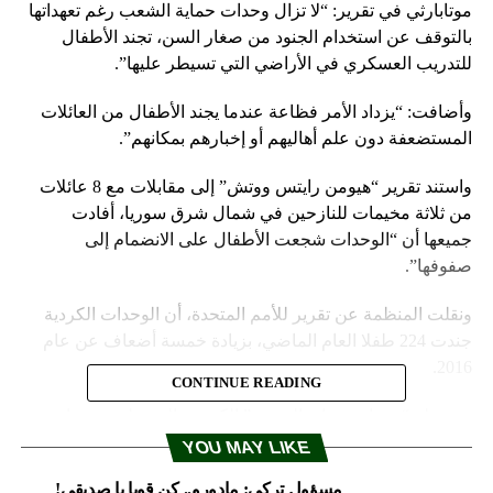
موتابارثي في تقرير: “لا تزال وحدات حماية الشعب رغم تعهداتها
بالتوقف عن استخدام الجنود من صغار السن، تجند الأطفال
للتدريب العسكري في الأراضي التي تسيطر عليها”.
وأضافت: “يزداد الأمر فظاعة عندما يجند الأطفال من العائلات
المستضعفة دون علم أهاليهم أو إخبارهم بمكانهم”.
واستند تقرير “هيومن رايتس ووتش” إلى مقابلات مع 8 عائلات
من ثلاثة مخيمات للنازحين في شمال شرق سوريا، أفادت
جميعها أن “الوحدات شجعت الأطفال على الانضمام إلى
صفوفها”.
ونقلت المنظمة عن تقرير للأمم المتحدة، أن الوحدات الكردية
جندت 224 طفلا العام الماضي، بزيادة خمسة أضعاف عن عام
2016.
CONTINUE READING
وتسيطر “وحدات حماية الشعب” الكردية، التي تتلقى دعما من
التحالف الدولي بقيادة الولايات المتحدة على مناطق واسعة في
YOU MAY LIKE
شمال وشمال شرق سوريا، وكانت الأمم المتحدة ومنظمات
مسؤول تركي: مادورو.. كن قويا يا صديقي!