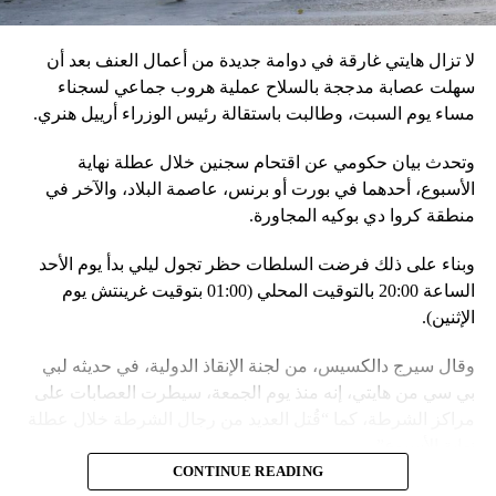
مع التدريبات الروسية، لافتاً إلى أنّ مناورة مينسك ستشمل على
وجه الخصوص، أنظمة «إسكندر» الصاروخية وطائرات «سو 25».
لا تزال هايتي غارقة في دوامة جديدة من أعمال العنف بعد أن
في السياق، أشار رئيس أركان القوات المسلّحة البيلاروسية
سهلت عصابة مدججة بالسلاح عملية هروب جماعي لسجناء
الجنرال فيكتور غوليفيتش إلى أنّه «في إطار هذا الحدث، تمّت
مساء يوم السبت، وطالبت باستقالة رئيس الوزراء أرييل هنري.
إعادة نشر جزء من القوات ووسائل الطيران في مطار
وتحدث بيان حكومي عن اقتحام سجنين خلال عطلة نهاية
احتياطي»، لافتاً إلى أنّه «فور إنجاز عملية الانتشار هذه،
الأسبوع، أحدهما في بورت أو برنس، عاصمة البلاد، والآخر في
سنستعرض المسائل المتعلّقة بالاستعدادات لاستخدام الأسلحة
منطقة كروا دي بوكيه المجاورة.
النووية غير الاستراتيجية».
وبناء على ذلك فرضت السلطات حظر تجول ليلي بدأ يوم الأحد
وفي أوكرانيا، فكّكت أجهزة الأمن شبكة من العملاء التابعين
الساعة 20:00 بالتوقيت المحلي (01:00 بتوقيت غرينتش يوم
لجهاز الأمن الفدرالي الروسي «كانوا يعدّون لاغتيال الرئيس
الإثنين).
الأوكراني» فولوديمير زيلينسكي ومسؤولين كبار آخرين، مثل
رئيس جهاز الاستخبارات العسكرية كيريلو بودانوف، بناءً على
وقال سيرج دالكسيس، من لجنة الإنقاذ الدولية، في حديثه لبي
أوامر من موسكو. وأوقفت الأجهزة الأوكرانية ضابطَي أمن،
بي سي من هايتي، إنه منذ يوم الجمعة، سيطرت العصابات على
مشيرةً إلى أن المشتبه فيهما اللذَين أوقفا «شخصان برتبة
مراكز الشرطة، كما “قُتل العديد من رجال الشرطة خلال عطلة
كولونيل» من جهاز الدولة الأوكراني الذي يتولّى أمن المسؤولين
نهاية الأسبوع”.
الحكوميين.
CONTINUE READING
وأدى ذلك إلى تشتيت انتباه السلطات وتسهيل تنفيذ هجوم منسق