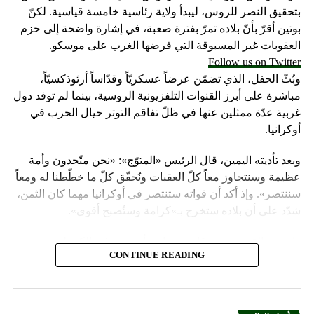
بتحقيق النصر للروس، ليبدأ ولاية رئاسية خامسة قياسية. لكنّ
بوتين أقرّ بأنّ بلاده تمرّ بفترة صعبة، في إشارة واضحة إلى حزم
العقوبات غير المسبوقة التي فرضها الغرب على موسكو.
Follow us on Twitter
وبُثّ الحفل، الذي تضمّن عرضاً عسكريّاً وقدّاساً أرثوذكسيّاً،
مباشرة على أبرز القنوات التلفزيونية الروسية، بينما لم توفد دول
غربية عدّة ممثلين عنها في ظلّ تفاقم التوتر حيال الحرب في
أوكرانيا.
وبعد تأديته اليمين، قال الرئيس «المتوّج»: «نحن متّحدون وأمة
عظيمة وسنتجاوز معاً كلّ العقبات ونُحقّق كلّ ما خطّطنا له ومعاً
سننتصر». وإذ أكد أن قواته ستنتصر في أوكرانيا مهما كان الثمن،
شدّد على أن بلاده ستخرج بـ»كرامة وستُصبح أقوى».
واعتبر «القيصر» من قاعة «سانت أندروز» في الكرملين، حيث
CONTINUE READING
استُقبل بتصفيق حار من المسؤولين الروس وأبرز الشخصيات
العسكرية الذين ردّدوا النشيد الوطني، أن «خدمة روسيا شرف
هائل ومسؤولية ومهمّة مقدّسة».