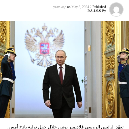
on
May 8, 2024
2 years ago
Published
P.A.J.S.S.
By
تعهّد الرئيس الروسي فلاديمير بوتين خلال حفل تولية باذخ أمس،