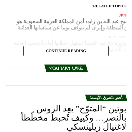
RELATED TOPICS:
UP NEX
لشيخ عبد الله بن زايد: أمن المملكة العربية السعودية هو
من المنطقة وإيران لم تتوقف يوما عن سياساتها العدائية
DON'T MISS
وزيرة خارجية النمسا تستهل خطابها أمام الجمعية العامة
بـ”العربية”
CONTINUE READING
YOU MAY LIKE
أخبار الشرق الأوسط
بوتين “المتوّج” يعِد الروس
بالنصر… وكييف تُحبط مخطّطاً
لاغتيال زيلينسكي