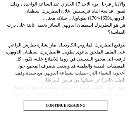
وحاولت مجموعة من أفراد العصابات المدججين بالسلاح، يوم
نداء الوطن
والاديار فرحا ، يوم الاحد 17 الجاري عند الساعة الواحدة ، وذلك
الإثنين، السيطرة على مطار توسان لوفرتور الدولي، الأكبر في
لقبول قداسة البابا فرنسيس اعلان البطريرك اسطفان
البلاد، وتبادلوا إطلاق النار مع الشرطة والجنود، مما أدى إلى
الدويهي(1630-1704) طوباويا….صلاته معنا…
إلغاء جميع الرحلات الداخلية والدولية.
مَن هو البطريرك اسطفان الدويهي السائر بخطى ثابتة على درب
القداسة؟
بتوقيع البطريرك الماروني الكاردينال مار بشارة بطرس الراعي
ووفقا لمكتب الهجرة التابع للأمم المتحدة، فر ما لا يقل عن 15
على الملف الملحق لدعوى تطويب #البطريرك اسطفان الدويهي،
ألف شخص من منازلهم منذ عطلة نهاية الأسبوع بسبب أعمال
لرفعه الى مجمع القديسي في روما للاطلاع عليه، تكون كل
العنف.
المعطيات الطبية والعلمية قد وضعت بتصرف المجمع حول
أعجوبة الشفاء التي حصلت بشفاعة الدويهي مع سيدة وقف
وقال رجل من هايتي يدعى نيكولا لوكالة رويترز للأنباء: “أجبرتنا
الطب عاجزاً عن شفائها من مرض السرطان.
العصابات المسلحة على ترك منازلنا. دمروا بيوتنا ونحن الآن في
ومع وصول الملف الجدّي الى روما، سيتم تحديد موعد لانعقاد
الشوارع”.
مجمع القديسين لدراسة ما في الملف من اثباتات علمية حول
الشفاء، على أن يتّخذ القرار بطوباوية البطريرك الدويهي من البابا
ومنذ أن غادر نيكولا منزله، يعيش الآن في مخيم، ويقول إنه يشعر
CONTINUE READING
فرنسيس في حال سارت كلّ الأمور بالاتجاه الصحيح.
كما لو كان مثل حيوان.
Follow us on Twitter
فمَن هو البطريرك اسطفان الدويهي السائر بخطى ثابتة وأكيدة
ولكن كيف انزلقت هايتي إلى هذا المستوى من العنف والفوضى؟
على درب القداسة؟