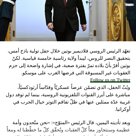
ويدعو القرار لاستخدام سلاح العقوبات ضد النظام الإيراني،
لانتهاكه حقوق الإنسان، كما يطالب الإدارة بالدعوة لعقد جلسات
بمجلس الأمن ومجلس حقوق الإنسان لإدانة انتهاكات إيران
واعتماد آلية لمراقبة تلك الانتهاكات.
وذكرت الخارجية الأميركية أنه من المتوقع أن تقرر إدارة الرئيس
تعهّد الرئيس الروسي فلاديمير بوتين خلال حفل تولية باذخ أمس،
دونالد ترامب ما إذا كانت ستواصل تعليق العقوبات الأميركية
بتحقيق النصر للروس، ليبدأ ولاية رئاسية خامسة قياسية. لكنّ
المفروضة على إيران، وفقاً لما نصت عليه الاتفاقية النووية، التي
بوتين أقرّ بأنّ بلاده تمرّ بفترة صعبة، في إشارة واضحة إلى حزم
تم التوصل إليها مع إيران عام 2015.
العقوبات غير المسبوقة التي فرضها الغرب على موسكو.
Follow us on Twitter
وتوقعت الخارجية الأميركية أن يصدر قرار بهذا الشأن، الجمعة
وبُثّ الحفل، الذي تضمّن عرضاً عسكريّاً وقدّاساً أرثوذكسيّاً،
المقبلة، مشيرة إلى أن الرئيس ترامب سيلتقي وزيري الخارجية
مباشرة على أبرز القنوات التلفزيونية الروسية، بينما لم توفد دول
ريكس تيلرسون والدفاع جيمس ماتيس في البيت الأبيض في
غربية عدّة ممثلين عنها في ظلّ تفاقم التوتر حيال الحرب في
وقت لاحق، قبل صدور هذا القرار.
أوكرانيا.
RELATED TOPICS:
وبعد تأديته اليمين، قال الرئيس «المتوّج»: «نحن متّحدون وأمة
عظيمة وسنتجاوز معاً كلّ العقبات ونُحقّق كلّ ما خطّطنا له ومعاً
UP NEX