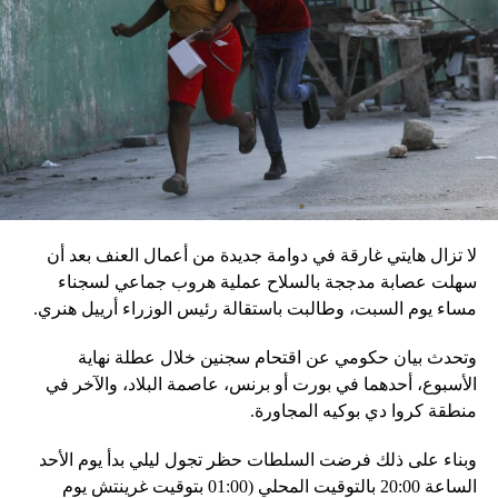
بالمخادع، مؤكدةً أن روسيا ستبقى غارقة في النزاعات طالما أنه
في السلطة.
إقليميّاً، أعلن الجيش البيلاروسي أنّه بدأ مناورة للتحقّق من درجة
استعداد قاذفات الأسلحة النووية التكتيكية، في حين أوضح أمين
مجلس الأمن البيلاروسي ألكسندر فولفوفيتش أنّ هذه المناورة
مرتبطة بإعلان موسكو عن مناورات نووية وستكون «متزامنة»
مع التدريبات الروسية، لافتاً إلى أنّ مناورة مينسك ستشمل على
وجه الخصوص، أنظمة «إسكندر» الصاروخية وطائرات «سو 25».
لا تزال هايتي غارقة في دوامة جديدة من أعمال العنف بعد أن
في السياق، أشار رئيس أركان القوات المسلّحة البيلاروسية
سهلت عصابة مدججة بالسلاح عملية هروب جماعي لسجناء
الجنرال فيكتور غوليفيتش إلى أنّه «في إطار هذا الحدث، تمّت
مساء يوم السبت، وطالبت باستقالة رئيس الوزراء أرييل هنري.
إعادة نشر جزء من القوات ووسائل الطيران في مطار
وتحدث بيان حكومي عن اقتحام سجنين خلال عطلة نهاية
احتياطي»، لافتاً إلى أنّه «فور إنجاز عملية الانتشار هذه،
الأسبوع، أحدهما في بورت أو برنس، عاصمة البلاد، والآخر في
سنستعرض المسائل المتعلّقة بالاستعدادات لاستخدام الأسلحة
منطقة كروا دي بوكيه المجاورة.
النووية غير الاستراتيجية».
وبناء على ذلك فرضت السلطات حظر تجول ليلي بدأ يوم الأحد
وفي أوكرانيا، فكّكت أجهزة الأمن شبكة من العملاء التابعين
الساعة 20:00 بالتوقيت المحلي (01:00 بتوقيت غرينتش يوم
لجهاز الأمن الفدرالي الروسي «كانوا يعدّون لاغتيال الرئيس