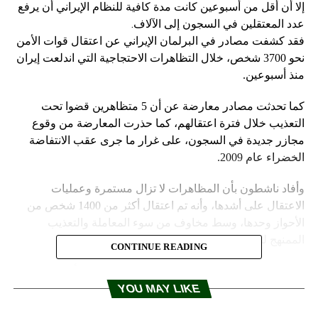
إلا أن أقل من أسبوعين كانت مدة كافية للنظام الإيراني أن يرفع
عدد المعتقلين في السجون إلى الآلاف.
فقد كشفت مصادر في البرلمان الإيراني عن اعتقال قوات الأمن
نحو 3700 شخص، خلال التظاهرات الاحتجاجية التي اندلعت إيران
منذ أسبوعين.
كما تحدثت مصادر معارضة عن أن 5 متظاهرين قضوا تحت
التعذيب خلال فترة اعتقالهم، كما حذرت المعارضة من وقوع
مجازر جديدة في السجون، على غرار ما جرى عقب الانتفاضة
الخضراء عام 2009.
وأفاد ناشطون بأن المظاهرات لا تزال مستمرة وعمليات
الاعتقال على أشدها، وأنه تم اعتقال أكثر من 1400 شخص من
الأحواز وحدها، وسط مخاوف من سوء المعاملة والتعذيب
الممنهج للمعتقلين.
CONTINUE READING
وشملت هذه الاعتقالات طلابا جامعيين لم يشاركوا أصلا في
المظاهرات، كما تعدى الأمر ذلك ليصبح في القضية قتلى تجاوزت
YOU MAY LIKE
أعداهم الخمسين، وفقا للمعارضة.