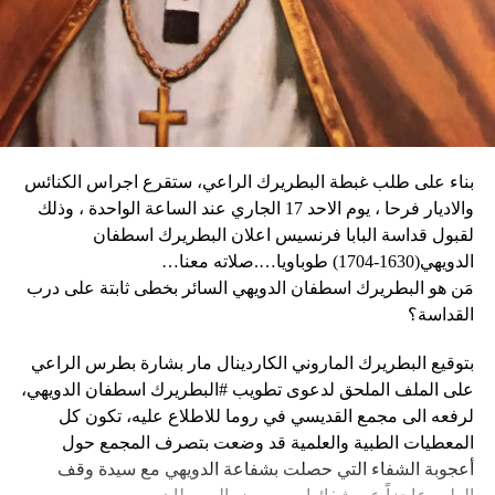
وأغلقت المدارس والعديد من الشركات في العاصمة أبوابها يوم
كثيراً».
الثلاثاء، كما أبلغ عن أعمال نهب في بعض الأحياء.
وكان شي قد كرّر الإثنين رغبته في العمل بهدف التوصل إلى حلّ
وقال دارين: “المواطنون في حالة رعب، على الرغم من أن
سياسي للحرب في أوكرانيا. وأيّد «هدنة أولمبية» دعا إليها
زعيم العصابة جيمي شيريزير دعا المواطنين إلى عدم الخوف
ماكرون لمناسبة أولمبياد باريس هذا الصيف.
عندما رأوا عصابته تحمل أسلحة، وقال إنهم يريدون فقط الإطاحة
بالحكومة وعدم إلحاق ضرر بالسكان المدنيين”.
بناء على طلب غبطة البطريرك الراعي، ستقرع اجراس الكنائس
وحاولت مجموعة من أفراد العصابات المدججين بالسلاح، يوم
نداء الوطن
والاديار فرحا ، يوم الاحد 17 الجاري عند الساعة الواحدة ، وذلك
الإثنين، السيطرة على مطار توسان لوفرتور الدولي، الأكبر في
لقبول قداسة البابا فرنسيس اعلان البطريرك اسطفان
البلاد، وتبادلوا إطلاق النار مع الشرطة والجنود، مما أدى إلى
الدويهي(1630-1704) طوباويا….صلاته معنا…
إلغاء جميع الرحلات الداخلية والدولية.
مَن هو البطريرك اسطفان الدويهي السائر بخطى ثابتة على درب
القداسة؟
بتوقيع البطريرك الماروني الكاردينال مار بشارة بطرس الراعي
ووفقا لمكتب الهجرة التابع للأمم المتحدة، فر ما لا يقل عن 15
على الملف الملحق لدعوى تطويب #البطريرك اسطفان الدويهي،
ألف شخص من منازلهم منذ عطلة نهاية الأسبوع بسبب أعمال
لرفعه الى مجمع القديسي في روما للاطلاع عليه، تكون كل
العنف.
المعطيات الطبية والعلمية قد وضعت بتصرف المجمع حول
أعجوبة الشفاء التي حصلت بشفاعة الدويهي مع سيدة وقف
وقال رجل من هايتي يدعى نيكولا لوكالة رويترز للأنباء: “أجبرتنا