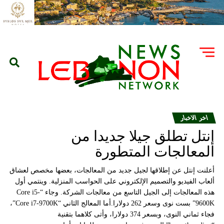
اخر الاخبار
إنتل تطلق جيلا جديدا من
المعالجات المتطورة
أعلنت إنتل عن إطلاقها لجيل جديد من المعالجات، بعضها مخصص لعشاق
ألعاب الفيديو والتصميم الإلكتروني على الحواسب المنزلية. وينتمي أول
هذه المعالجات إلى الجيل التاسع من معالجات الشركة. وجاء “Core i5-
9600K” بست نوى وسعر 262 دولارا.أما المعالج الثاني “Core i7-9700K”،
فجاء ثماني النوى، وبسعر 374 دولارا، وأتى كلاهما بتقنية