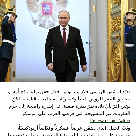
تعهّد الرئيس الروسي فلاديمير بوتين خلال حفل تولية باذخ أمس،
بتحقيق النصر للروس، ليبدأ ولاية رئاسية خامسة قياسية. لكنّ
بوتين أقرّ بأنّ بلاده تمرّ بفترة صعبة، في إشارة واضحة إلى حزم
العقوبات غير المسبوقة التي فرضها الغرب على موسكو.
Follow us on Twitter
وبُثّ الحفل، الذي تضمّن عرضاً عسكريّاً وقدّاساً أرثوذكسيّاً،
مباشرة على أبرز القنوات التلفزيونية الروسية، بينما لم توفد دول