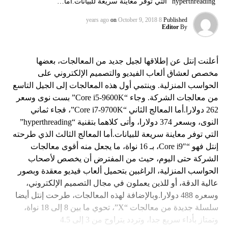
“hyperthreading” التي توفر معاينة سريعة للبيانات.أما…
on
October 9, 2018
8 years ago
Published
Editor
By
أعلنت إنتل عن إطلاقها لجيل جديد من المعالجات، بعضها
مخصص لعشاق ألعاب الفيديو والتصميم الإلكتروني على
الحواسب المنزلية. وينتمي أول هذه المعالجات إلى الجيل التاسع
من معالجات الشركة. وجاء “Core i5-9600K” بست نوى وسعر
262 دولارا.أما المعالج الثاني “Core i7-9700K”، فجاء ثماني
النوى، وبسعر 374 دولارا، وأتى كلاهما بتقنية “hyperthreading”
التي توفر معاينة سريعة للبيانات.أما المعالج الثالث الذي طرحته
إنتل فهو “Core i9″، بـ 16 نواة، ما يجعل منه أقوى معالجات
الشركة حتى اليوم، حيث من المفترض أن يخصص لأصحاب
الحواسب المنزلية، الراغبين بتحميل ألعاب فيديو معقدة وبصور
عالية الدقة، أو للذين يعملون في مجال التصميم الإلكتروني،
وسعره 488 دولارا.وبالإضافة لهذه المعالجات، طرحت إنتل أيضا
سلسلة جديدة من معالجات “X”، تحوي ما بين 8 إلى 18 نواة،
وتمتاز بأداء سريع جدا، وتردد يتراوح من 3 إلى 4.5