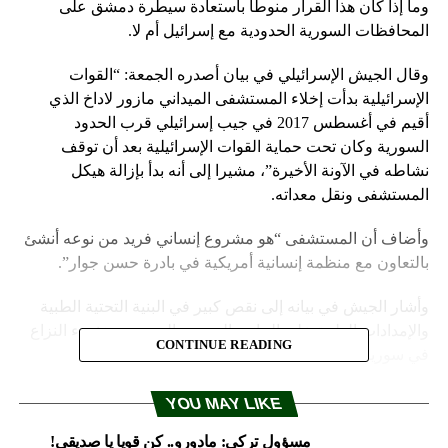
وما إذا كان هذا القرار منوطا باستعادة سيطرة دمشق على
المحافظات السورية الحدودية مع إسرائيل أم لا.
وقال الجيش الإسرائيلي في بيان أصدره الجمعة: “القوات
الإسرائيلية بدأت إخلاء المستشفى الميداني مازور لاداخ الذي
أقيم في أغسطس 2017 في جيب إسرائيلي قرب الحدود
السورية وكان تحت حماية القوات الإسرائيلية بعد أن توقف
نشاطه في الآونة الأخيرة”، مشيرا إلى أنه بدأ بإزالة هيكل
المستشفى ونقل معداته.
وأضاف أن المستشفى “هو مشروع إنساني فريد من نوعه أنشئ
بالتعاون مع منظمة إنسانية أمريكية في بادرة حسن جوار”.
وأشار الجيش في بيانه إلى نقص كبير في البنية التحتية الطبية
والإمدادات الطبية على الجانب السوري الحدودي منذ بدء النزاع
CONTINUE READING
في سوريا.
وأضاف: “لغياب الخيارات الطبية المناسبة في سوريا قام الجيش
YOU MAY LIKE
الإسرائيلي بتقديم مساعدات إنسانية وأنقذ حياة الناس كجزء من
مسؤول تركي: مادورو.. كن قويا يا صديقي!
عملية حسن الجوار مع الحفاظ على سياسة عدم التدخل في