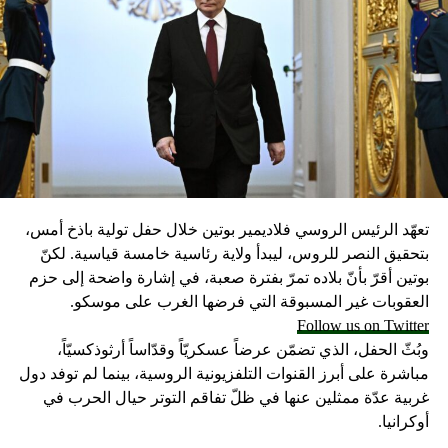
تعهّد الرئيس الروسي فلاديمير بوتين خلال حفل تولية باذخ أمس،
بتحقيق النصر للروس، ليبدأ ولاية رئاسية خامسة قياسية. لكنّ
بوتين أقرّ بأنّ بلاده تمرّ بفترة صعبة، في إشارة واضحة إلى حزم
العقوبات غير المسبوقة التي فرضها الغرب على موسكو.
Follow us on Twitter
وبُثّ الحفل، الذي تضمّن عرضاً عسكريّاً وقدّاساً أرثوذكسيّاً،
مباشرة على أبرز القنوات التلفزيونية الروسية، بينما لم توفد دول
غربية عدّة ممثلين عنها في ظلّ تفاقم التوتر حيال الحرب في
أوكرانيا.
وبعد تأديته اليمين، قال الرئيس «المتوّج»: «نحن متّحدون وأمة
عظيمة وسنتجاوز معاً كلّ العقبات ونُحقّق كلّ ما خطّطنا له ومعاً