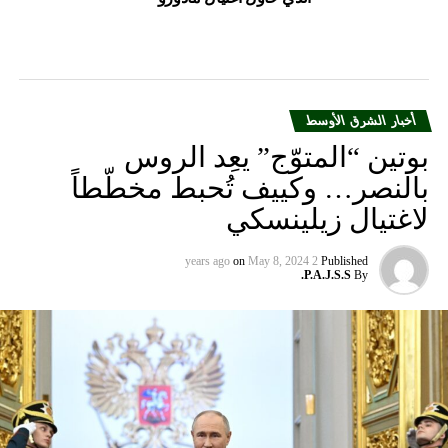
DON'T MISS
إيوبي يمدد عقده مع أرسنال لفترة طويلة الأمد
أخبار الشرق الأوسط
بوتين “المتوّج” يعِد الروس
بالنصر… وكييف تُحبط مخطّطاً
لاغتيال زيلينسكي
on
May 8, 2024
2 years ago
Published
P.A.J.S.S.
By