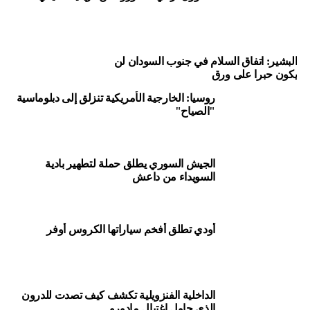
النزاع”.
وذكر أن العيادات قدمت نهارا المساعدة الطبية للسكان
البشير: اتفاق السلام في جنوب السودان لن
المحليين في مرتفعات الجولان وعالجت نحو 6800 سوري منذ
يكون حبرا على ورق
إنشائها.
روسيا: الخارجية الأمريكية تنزلق إلى دبلوماسية
وتمكن الجيش السوري من استعادة مدينة القنيطرة بالقرب من
"الصياح"
هضبة الجولان ورفعت القوات السورية العلم هناك يوم 26 يوليو
الماضي.
الجيش السوري يطلق حملة لتطهير بادية
المصدر: وكالات
السويداء من داعش
Source: arabic rt
أودي تطلق أفخم سياراتها الكروس أوفر
RELATED TOPICS:
#LEBANON_NEWS; #MIDDLE_EAST_NEWS
UP NEX
نيزك عمره 4.5 مليار سنة قد يحل لغز تشكّل النظام
الداخلية الفنزويلية تكشف كيف تصدت للدرون
لشمسي
الذي حاول اغتيال مادورو