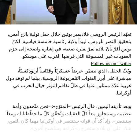
تعهّد الرئيس الروسي فلاديمير بوتين خلال حفل تولية باذخ أمس،
بتحقيق النصر للروس، ليبدأ ولاية رئاسية خامسة قياسية. لكنّ
بوتين أقرّ بأنّ بلاده تمرّ بفترة صعبة، في إشارة واضحة إلى حزم
العقوبات غير المسبوقة التي فرضها الغرب على موسكو.
Follow us on Twitter
وبُثّ الحفل، الذي تضمّن عرضاً عسكريّاً وقدّاساً أرثوذكسيّاً،
مباشرة على أبرز القنوات التلفزيونية الروسية، بينما لم توفد دول
غربية عدّة ممثلين عنها في ظلّ تفاقم التوتر حيال الحرب في
أوكرانيا.
وبعد تأديته اليمين، قال الرئيس «المتوّج»: «نحن متّحدون وأمة
عظيمة وسنتجاوز معاً كلّ العقبات ونُحقّق كلّ ما خطّطنا له ومعاً
سننتصر». وإذ أكد أن قواته ستنتصر في أوكرانيا مهما كان الثمن،
شدّد على أن بلاده ستخرج بـ»كرامة وستُصبح أقوى».