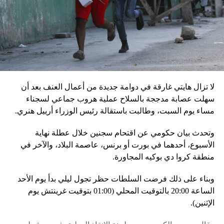
إقليميّاً، أعلن الجيش البيلاروسي أنّه بدأ مناورة للتحقّق من درجة
استعداد قاذفات الأسلحة النووية التكتيكية، في حين أوضح أمين
مجلس الأمن البيلاروسي ألكسندر فولفوفيتش أنّ هذه المناورة
مرتبطة بإعلان موسكو عن مناورات نووية وستكون «متزامنة»
مع التدريبات الروسية، لافتاً إلى أنّ مناورة مينسك ستشمل على
وجه الخصوص، أنظمة «إسكندر» الصاروخية وطائرات «سو 25».
لا تزال هايتي غارقة في دوامة جديدة من أعمال العنف بعد أن
في السياق، أشار رئيس أركان القوات المسلّحة البيلاروسية
سهلت عصابة مدججة بالسلاح عملية هروب جماعي لسجناء
الجنرال فيكتور غوليفيتش إلى أنّه «في إطار هذا الحدث، تمّت
مساء يوم السبت، وطالبت باستقالة رئيس الوزراء أرييل هنري.
إعادة نشر جزء من القوات ووسائل الطيران في مطار
وتحدث بيان حكومي عن اقتحام سجنين خلال عطلة نهاية
احتياطي»، لافتاً إلى أنّه «فور إنجاز عملية الانتشار هذه،
الأسبوع، أحدهما في بورت أو برنس، عاصمة البلاد، والآخر في
سنستعرض المسائل المتعلّقة بالاستعدادات لاستخدام الأسلحة
منطقة كروا دي بوكيه المجاورة.
النووية غير الاستراتيجية».
وبناء على ذلك فرضت السلطات حظر تجول ليلي بدأ يوم الأحد
وفي أوكرانيا، فكّكت أجهزة الأمن شبكة من العملاء التابعين
الساعة 20:00 بالتوقيت المحلي (01:00 بتوقيت غرينتش يوم
لجهاز الأمن الفدرالي الروسي «كانوا يعدّون لاغتيال الرئيس
الإثنين).
الأوكراني» فولوديمير زيلينسكي ومسؤولين كبار آخرين، مثل
رئيس جهاز الاستخبارات العسكرية كيريلو بودانوف، بناءً على