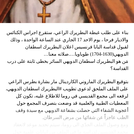
وقال دارين: “المواطنون في حالة رعب، على الرغم من أن
سياسي للحرب في أوكرانيا. وأيّد «هدنة أولمبية» دعا إليها
زعيم العصابة جيمي شيريزير دعا المواطنين إلى عدم الخوف
ماكرون لمناسبة أولمبياد باريس هذا الصيف.
عندما رأوا عصابته تحمل أسلحة، وقال إنهم يريدون فقط الإطاحة
بالحكومة وعدم إلحاق ضرر بالسكان المدنيين”.
بناء على طلب غبطة البطريرك الراعي، ستقرع اجراس الكنائس
وحاولت مجموعة من أفراد العصابات المدججين بالسلاح، يوم
نداء الوطن
والاديار فرحا ، يوم الاحد 17 الجاري عند الساعة الواحدة ، وذلك
الإثنين، السيطرة على مطار توسان لوفرتور الدولي، الأكبر في
لقبول قداسة البابا فرنسيس اعلان البطريرك اسطفان
البلاد، وتبادلوا إطلاق النار مع الشرطة والجنود، مما أدى إلى
الدويهي(1630-1704) طوباويا….صلاته معنا…
إلغاء جميع الرحلات الداخلية والدولية.
مَن هو البطريرك اسطفان الدويهي السائر بخطى ثابتة على درب
القداسة؟
بتوقيع البطريرك الماروني الكاردينال مار بشارة بطرس الراعي
ووفقا لمكتب الهجرة التابع للأمم المتحدة، فر ما لا يقل عن 15
على الملف الملحق لدعوى تطويب #البطريرك اسطفان الدويهي،
ألف شخص من منازلهم منذ عطلة نهاية الأسبوع بسبب أعمال
لرفعه الى مجمع القديسي في روما للاطلاع عليه، تكون كل
العنف.
المعطيات الطبية والعلمية قد وضعت بتصرف المجمع حول
أعجوبة الشفاء التي حصلت بشفاعة الدويهي مع سيدة وقف
وقال رجل من هايتي يدعى نيكولا لوكالة رويترز للأنباء: “أجبرتنا
الطب عاجزاً عن شفائها من مرض السرطان.
العصابات المسلحة على ترك منازلنا. دمروا بيوتنا ونحن الآن في
ومع وصول الملف الجدّي الى روما، سيتم تحديد موعد لانعقاد
الشوارع”.
مجمع القديسين لدراسة ما في الملف من اثباتات علمية حول