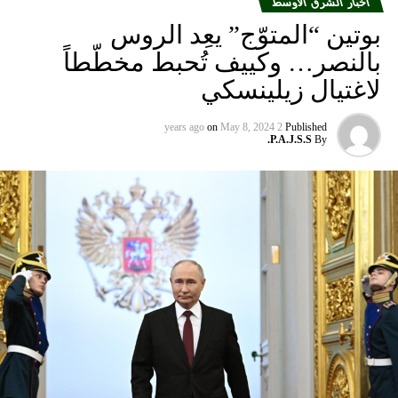
أخبار الشرق الأوسط
بوتين “المتوّج” يعِد الروس
بالنصر… وكييف تُحبط مخطّطاً
لاغتيال زيلينسكي
on
May 8, 2024
2 years ago
Published
P.A.J.S.S.
By