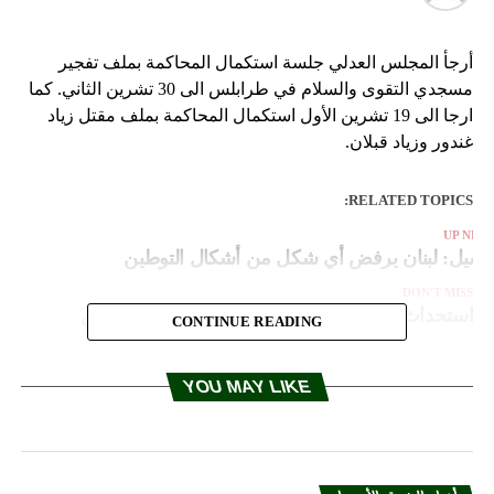
أرجأ المجلس العدلي جلسة استكمال المحاكمة بملف تفجير
مسجدي التقوى والسلام في طرابلس الى 30 تشرين الثاني. كما
ارجا الى 19 تشرين الأول استكمال المحاكمة بملف مقتل زياد
غندور وزياد قبلان.
RELATED TOPICS:
UP NEX
اسيل: لبنان يرفض أي شكل من أشكال التوطين
DON'T MISS
استحداث خط قطارات جديد بين بطرسبورغ وبرلين
CONTINUE READING
YOU MAY LIKE