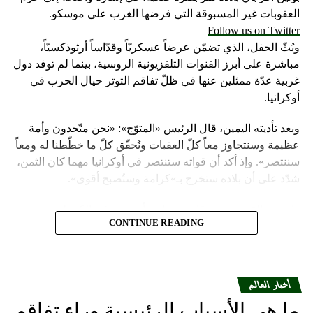
العقوبات غير المسبوقة التي فرضها الغرب على موسكو.
Follow us on Twitter
وبُثّ الحفل، الذي تضمّن عرضاً عسكريّاً وقدّاساً أرثوذكسيّاً،
مباشرة على أبرز القنوات التلفزيونية الروسية، بينما لم توفد دول
غربية عدّة ممثلين عنها في ظلّ تفاقم التوتر حيال الحرب في
أوكرانيا.
وبعد تأديته اليمين، قال الرئيس «المتوّج»: «نحن متّحدون وأمة
عظيمة وسنتجاوز معاً كلّ العقبات ونُحقّق كلّ ما خطّطنا له ومعاً
سننتصر». وإذ أكد أن قواته ستنتصر في أوكرانيا مهما كان الثمن،
شدّد على أن بلاده ستخرج بـ»كرامة وستُصبح أقوى».
واعتبر «القيصر» من قاعة «سانت أندروز» في الكرملين، حيث
CONTINUE READING
استُقبل بتصفيق حار من المسؤولين الروس وأبرز الشخصيات
العسكرية الذين ردّدوا النشيد الوطني، أن «خدمة روسيا شرف
هائل ومسؤولية ومهمّة مقدّسة».
أخبار العالم
وبعدما وقف بمفرده تحت المطر بينما شاهد عرضاً عسكريّاً،
ما هي الأسباب الرئيسية وراء تفاقم
باركه رئيس الكنيسة الأرثوذكسية الروسية البطريرك كيريل الذي