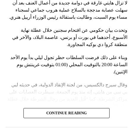
لا تزال هايتي غارقة في دوامة جديدة من أعمال العنف بعد أن
في السياق، أشار رئيس أركان القوات المسلّحة البيلاروسية
سهلت عصابة مدججة بالسلاح عملية هروب جماعي لسجناء
الجنرال فيكتور غوليفيتش إلى أنّه «في إطار هذا الحدث، تمّت
مساء يوم السبت، وطالبت باستقالة رئيس الوزراء أرييل هنري.
إعادة نشر جزء من القوات ووسائل الطيران في مطار
وتحدث بيان حكومي عن اقتحام سجنين خلال عطلة نهاية
احتياطي»، لافتاً إلى أنّه «فور إنجاز عملية الانتشار هذه،
الأسبوع، أحدهما في بورت أو برنس، عاصمة البلاد، والآخر في
سنستعرض المسائل المتعلّقة بالاستعدادات لاستخدام الأسلحة
منطقة كروا دي بوكيه المجاورة.
النووية غير الاستراتيجية».
وبناء على ذلك فرضت السلطات حظر تجول ليلي بدأ يوم الأحد
وفي أوكرانيا، فكّكت أجهزة الأمن شبكة من العملاء التابعين
الساعة 20:00 بالتوقيت المحلي (01:00 بتوقيت غرينتش يوم
لجهاز الأمن الفدرالي الروسي «كانوا يعدّون لاغتيال الرئيس
الإثنين).
الأوكراني» فولوديمير زيلينسكي ومسؤولين كبار آخرين، مثل
رئيس جهاز الاستخبارات العسكرية كيريلو بودانوف، بناءً على
وقال سيرج دالكسيس، من لجنة الإنقاذ الدولية، في حديثه لبي
أوامر من موسكو. وأوقفت الأجهزة الأوكرانية ضابطَي أمن،
بي سي من هايتي، إنه منذ يوم الجمعة، سيطرت العصابات على
مشيرةً إلى أن المشتبه فيهما اللذَين أوقفا «شخصان برتبة
مراكز الشرطة، كما “قُتل العديد من رجال الشرطة خلال عطلة
كولونيل» من جهاز الدولة الأوكراني الذي يتولّى أمن المسؤولين
نهاية الأسبوع”.
الحكوميين.
CONTINUE READING
وأدى ذلك إلى تشتيت انتباه السلطات وتسهيل تنفيذ هجوم منسق
وذكرت الأجهزة أن هذه الشبكة كانت «تحت إشراف» جهاز الأمن
ومخطط له على السجون.
الفدرالي الروسي ويُشتبه في أن المسؤولَين «نقلا معلومات