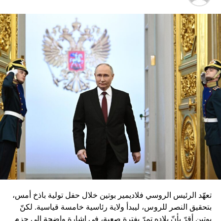
تعهّد الرئيس الروسي فلاديمير بوتين خلال حفل تولية باذخ أمس،
بتحقيق النصر للروس، ليبدأ ولاية رئاسية خامسة قياسية. لكنّ
بوتين أقرّ بأنّ بلاده تمرّ بفترة صعبة، في إشارة واضحة إلى حزم