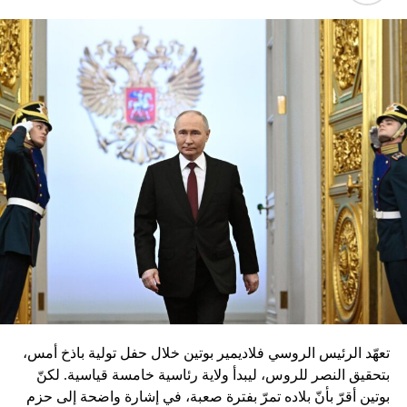
تعهّد الرئيس الروسي فلاديمير بوتين خلال حفل تولية باذخ أمس،
بتحقيق النصر للروس، ليبدأ ولاية رئاسية خامسة قياسية. لكنّ
بوتين أقرّ بأنّ بلاده تمرّ بفترة صعبة، في إشارة واضحة إلى حزم