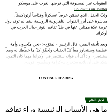
العقوبات غير المسبوقة التي فرضها الغرب على موسكو.
Follow us on Twitter
وبُثّ الحفل، الذي تضمّن عرضاً عسكريّاً وقدّاساً أرثوذكسيّاً،
مباشرة على أبرز القنوات التلفزيونية الروسية، بينما لم توفد دول
غربية عدّة ممثلين عنها في ظلّ تفاقم التوتر حيال الحرب في
أوكرانيا.
وبعد تأديته اليمين، قال الرئيس «المتوّج»: «نحن متّحدون وأمة
عظيمة وسنتجاوز معاً كلّ العقبات ونُحقّق كلّ ما خطّطنا له ومعاً
سننتصر». وإذ أكد أن قواته ستنتصر في أوكرانيا مهما كان الثمن،
شدّد على أن بلاده ستخرج بـ»كرامة وستُصبح أقوى».
واعتبر «القيصر» من قاعة «سانت أندروز» في الكرملين، حيث
CONTINUE READING
استُقبل بتصفيق حار من المسؤولين الروس وأبرز الشخصيات
العسكرية الذين ردّدوا النشيد الوطني، أن «خدمة روسيا شرف
هائل ومسؤولية ومهمّة مقدّسة».
أخبار العالم
وبعدما وقف بمفرده تحت المطر بينما شاهد عرضاً عسكريّاً،
ما هي الأسباب الرئيسية وراء تفاقم
باركه رئيس الكنيسة الأرثوذكسية الروسية البطريرك كيريل الذي