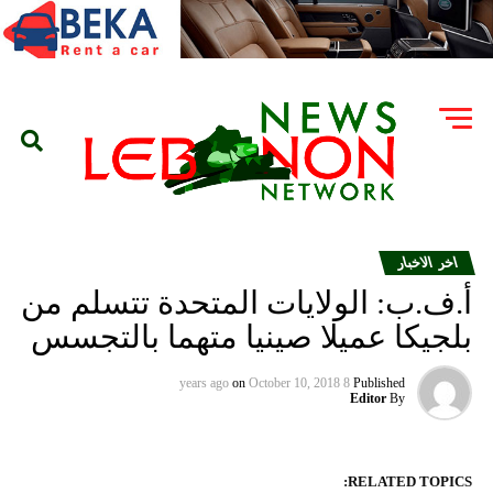
اخر الاخبار
أ.ف.ب: الولايات المتحدة تتسلم من
بلجيكا عميلا صينيا متهما بالتجسس
on
October 10, 2018
8 years ago
Published
Editor
By
RELATED TOPICS: