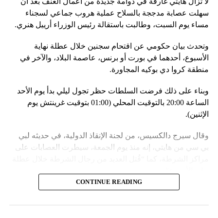
لا تزال هايتي غارقة في دوامة جديدة من أعمال العنف بعد أن
في السياق، أشار رئيس أركان القوات المسلّحة البيلاروسية
سهلت عصابة مدججة بالسلاح عملية هروب جماعي لسجناء
الجنرال فيكتور غوليفيتش إلى أنّه «في إطار هذا الحدث، تمّت
مساء يوم السبت، وطالبت باستقالة رئيس الوزراء أرييل هنري.
إعادة نشر جزء من القوات ووسائل الطيران في مطار
وتحدث بيان حكومي عن اقتحام سجنين خلال عطلة نهاية
احتياطي»، لافتاً إلى أنّه «فور إنجاز عملية الانتشار هذه،
الأسبوع، أحدهما في بورت أو برنس، عاصمة البلاد، والآخر في
سنستعرض المسائل المتعلّقة بالاستعدادات لاستخدام الأسلحة
منطقة كروا دي بوكيه المجاورة.
النووية غير الاستراتيجية».
وبناء على ذلك فرضت السلطات حظر تجول ليلي بدأ يوم الأحد
وفي أوكرانيا، فكّكت أجهزة الأمن شبكة من العملاء التابعين
الساعة 20:00 بالتوقيت المحلي (01:00 بتوقيت غرينتش يوم
لجهاز الأمن الفدرالي الروسي «كانوا يعدّون لاغتيال الرئيس
الإثنين).
الأوكراني» فولوديمير زيلينسكي ومسؤولين كبار آخرين، مثل
رئيس جهاز الاستخبارات العسكرية كيريلو بودانوف، بناءً على
وقال سيرج دالكسيس، من لجنة الإنقاذ الدولية، في حديثه لبي
أوامر من موسكو. وأوقفت الأجهزة الأوكرانية ضابطَي أمن،
بي سي من هايتي، إنه منذ يوم الجمعة، سيطرت العصابات على
مشيرةً إلى أن المشتبه فيهما اللذَين أوقفا «شخصان برتبة
مراكز الشرطة، كما “قُتل العديد من رجال الشرطة خلال عطلة
كولونيل» من جهاز الدولة الأوكراني الذي يتولّى أمن المسؤولين
نهاية الأسبوع”.
الحكوميين.
CONTINUE READING
وأدى ذلك إلى تشتيت انتباه السلطات وتسهيل تنفيذ هجوم منسق
وذكرت الأجهزة أن هذه الشبكة كانت «تحت إشراف» جهاز الأمن
ومخطط له على السجون.
الفدرالي الروسي ويُشتبه في أن المسؤولَين «نقلا معلومات