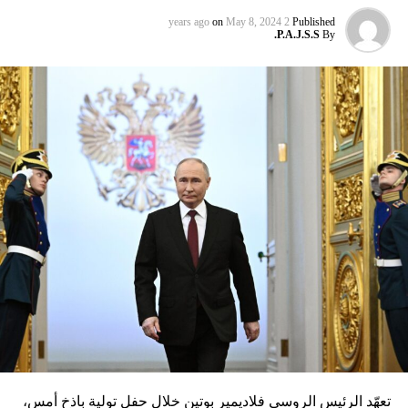
تعهّد الرئيس الروسي فلاديمير بوتين خلال حفل تولية باذخ أمس،
بتحقيق النصر للروس، ليبدأ ولاية رئاسية خامسة قياسية. لكنّ
بوتين أقرّ بأنّ بلاده تمرّ بفترة صعبة، في إشارة واضحة إلى حزم