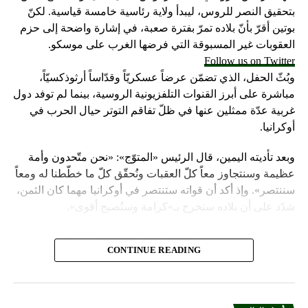
العقوبات غير المسبوقة التي فرضها الغرب على موسكو.
Follow us on Twitter
وبُثّ الحفل، الذي تضمّن عرضاً عسكريّاً وقدّاساً أرثوذكسيّاً،
مباشرة على أبرز القنوات التلفزيونية الروسية، بينما لم توفد دول
غربية عدّة ممثلين عنها في ظلّ تفاقم التوتر حيال الحرب في
أوكرانيا.
وبعد تأديته اليمين، قال الرئيس «المتوّج»: «نحن متّحدون وأمة
عظيمة وسنتجاوز معاً كلّ العقبات ونُحقّق كلّ ما خطّطنا له ومعاً
سننتصر». وإذ أكد أن قواته ستنتصر في أوكرانيا مهما كان الثمن،
شدّد على أن بلاده ستخرج بـ»كرامة وستُصبح أقوى».
واعتبر «القيصر» من قاعة «سانت أندروز» في الكرملين، حيث
CONTINUE READING
استُقبل بتصفيق حار من المسؤولين الروس وأبرز الشخصيات
العسكرية الذين ردّدوا النشيد الوطني، أن «خدمة روسيا شرف
هائل ومسؤولية ومهمّة مقدّسة».
أخبار العالم
وبعدما وقف بمفرده تحت المطر بينما شاهد عرضاً عسكريّاً،
ما هي الأسباب الرئيسية وراء تفاقم
باركه رئيس الكنيسة الأرثوذكسية الروسية البطريرك كيريل الذي