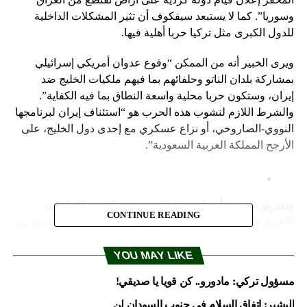
وسوريا”. كما لا يستبعد سيفكوف أن تثير المشكلات الداخلية
للدول الكبرى مثل تركيا حربا أهلية فيها.
ويرى الخبير أنه من الممكن “وقوع عدوان أمريكي إسرائيلي
بمشاركة بلدان الناتو وحلفائهم بما فيهم ملكيات الخليج ضد
إيران، وستكون حربا محلية واسعة النطاق بما فيه الكفاية”.
والشرط اللازم لنشوب هذه الحرب هو “استئناف إيران لبرنامجها
النووي-الصاروخي، أو نزاع عسكري مع إحدى دول الخليج، على
الأرجح المملكة العربية السعودية”.
ويفترض الخبير بأن “استمرار الحرب في اليمن والنزاعات
CONTINUE READING
الأخرى في إفريقيا على أساس جيوسياسي، سيسبب مواجهة بين
العربية السعودية والولايات المتحدة من جانب، والصين وإيران
من الجانب الآخر للسيطرة على المنطقة”.
YOU MAY LIKE
مسؤول تركي: مادورو.. كن قويا يا صديقي!
كما يتوقف الخبير على الوضع في أفغانستان التي يمكن أن تنجر
لها الصين، و”إعادة تقسيم مناطق النفوذ” في إفريقيا وسعي عدد
البشير: اتفاق السلام في جنوب السودان لن