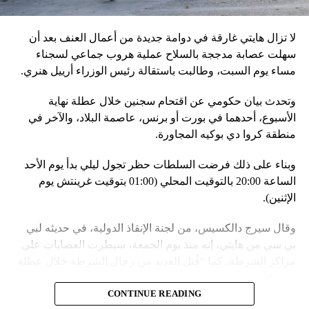
لا تزال هايتي غارقة في دوامة جديدة من أعمال العنف بعد أن
في السياق، أشار رئيس أركان القوات المسلّحة البيلاروسية
سهلت عصابة مدججة بالسلاح عملية هروب جماعي لسجناء
الجنرال فيكتور غوليفيتش إلى أنّه «في إطار هذا الحدث، تمّت
مساء يوم السبت، وطالبت باستقالة رئيس الوزراء أرييل هنري.
إعادة نشر جزء من القوات ووسائل الطيران في مطار
وتحدث بيان حكومي عن اقتحام سجنين خلال عطلة نهاية
احتياطي»، لافتاً إلى أنّه «فور إنجاز عملية الانتشار هذه،
الأسبوع، أحدهما في بورت أو برنس، عاصمة البلاد، والآخر في
سنستعرض المسائل المتعلّقة بالاستعدادات لاستخدام الأسلحة
منطقة كروا دي بوكيه المجاورة.
النووية غير الاستراتيجية».
وبناء على ذلك فرضت السلطات حظر تجول ليلي بدأ يوم الأحد
وفي أوكرانيا، فكّكت أجهزة الأمن شبكة من العملاء التابعين
الساعة 20:00 بالتوقيت المحلي (01:00 بتوقيت غرينتش يوم
لجهاز الأمن الفدرالي الروسي «كانوا يعدّون لاغتيال الرئيس
الإثنين).
الأوكراني» فولوديمير زيلينسكي ومسؤولين كبار آخرين، مثل
رئيس جهاز الاستخبارات العسكرية كيريلو بودانوف، بناءً على
وقال سيرج دالكسيس، من لجنة الإنقاذ الدولية، في حديثه لبي
أوامر من موسكو. وأوقفت الأجهزة الأوكرانية ضابطَي أمن،
بي سي من هايتي، إنه منذ يوم الجمعة، سيطرت العصابات على
مشيرةً إلى أن المشتبه فيهما اللذَين أوقفا «شخصان برتبة
مراكز الشرطة، كما “قُتل العديد من رجال الشرطة خلال عطلة
كولونيل» من جهاز الدولة الأوكراني الذي يتولّى أمن المسؤولين
نهاية الأسبوع”.
الحكوميين.
CONTINUE READING
وأدى ذلك إلى تشتيت انتباه السلطات وتسهيل تنفيذ هجوم منسق
وذكرت الأجهزة أن هذه الشبكة كانت «تحت إشراف» جهاز الأمن
ومخطط له على السجون.
الفدرالي الروسي ويُشتبه في أن المسؤولَين «نقلا معلومات