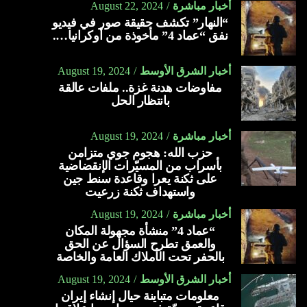
أخبار مباشرة
August 22, 2024
“النهار” تكشف حقيقة صور في فيديو
نفق “عماد 4” مأخوذة من أوكرانيا….
أخبار الشرق الأوسط
August 19, 2024
مفاوضات هدنة غزة.. ملفات عالقة
بانتظار الحل
أخبار مباشرة
August 19, 2024
حزب الله: هجوم جوي متزامن
بأسراب من المسيّرات الإنقضاضية
على ثكنة يعرا وقاعدة سنط جين
واستهداف ثكنة زرعيت
أخبار مباشرة
August 19, 2024
“عماد 4” منشأة مجهولة المكان
والعمق تطرح السؤال عن الحق
بالحفر تحت الأملاك العامة والخاصة
أخبار الشرق الأوسط
August 19, 2024
معلومات متباينة حيال إنشاء إيران