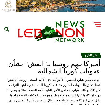
اخر الاخبار
أميركا تتهم روسيا بـ”الغش” بشأن
عقوبات كوريا الشمالية
اتهمت نيكي هيلي السفيرة الأميركية لدى الأمم المتحدة روسيا “بالغش”
فيما يتعلق بالعقوبات المفروضة على كوريا الشمالية وطالبتها بالتوقف
عن ذلك. وقالت هيلي لمجلس الأمن التابع للأمم المتحدة والذي يضم 15
دولة إنّ “انتهاكاتها ليست منفردة بل ممنهجة… الولايات المتحدة لديها
دليل على انتهاكات روسية واسعة النطاق ومستمرة”. وقالت روزماري