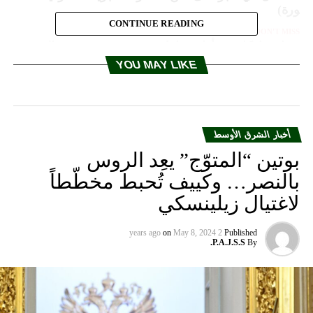
صورة)
CONTINUE READING
DON'T MISS
ميغان ماركل في أول نشاط فردي.. تدعم “مجتمع الحب”
YOU MAY LIKE
أخبار الشرق الأوسط
بوتين “المتوّج” يعِد الروس
بالنصر… وكييف تُحبط مخطّطاً
لاغتيال زيلينسكي
on
May 8, 2024
2 years ago
Published
P.A.J.S.S.
By