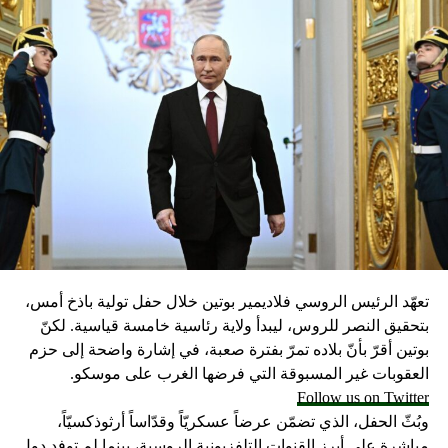
تعهّد الرئيس الروسي فلاديمير بوتين خلال حفل تولية باذخ أمس،
بتحقيق النصر للروس، ليبدأ ولاية رئاسية خامسة قياسية. لكنّ
بوتين أقرّ بأنّ بلاده تمرّ بفترة صعبة، في إشارة واضحة إلى حزم
العقوبات غير المسبوقة التي فرضها الغرب على موسكو.
Follow us on Twitter
وبُثّ الحفل، الذي تضمّن عرضاً عسكريّاً وقدّاساً أرثوذكسيّاً،
مباشرة على أبرز القنوات التلفزيونية الروسية، بينما لم توفد دول