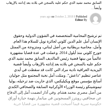
السابق محمد نشيد الذي حكم عليه بالسجن في بلاده بعد إدانته بالإرهاب
وأيضاً…
on
October 2, 2018
8 years ago
Published
Editor
By
تم ترشيح المحامية المتخصصة في الشؤون الدولية وحقوق
الإنسان أمل علم الدين كلوني ل‍جائزة نوبل للسلام هذا العام.
وأمل، محامية بريطانية من أصل لبناني، ومتزوجة من الممثل
جورج كلوني منذ أيلول 2014. وعملت في عدة قضايا مشهورة
عالمياً من بينها قضية رئيس المالديف السابق محمد نشيد الذي
حكم عليه بالسجن في بلاده بعد إدانته بالإرهاب وأيضاً قضية
اليزيدية العراقية نادية مراد التي كانت قد سقطت في أيدي
عناصر تنظيم “داعش”. ومثلت أمل نخبة المجتمع مثل جوليان
أسانج مؤسس موقع ويكيليكس، الذي حاربت ضد ترحيله، يوليا
تيموشينكو رئيسة الوزراء الأوكرانية السابقة والصحافي الكندي
من أصل مصري محمد هشام. وفي آذار انضمت أمل إلى الدفاع
عن صحافيي رويترز المسجونين في ميانمار بتهمة حيازة أوراق
حكومية سرية فيما أصبحت قضية مشهورة من قضايا حرية