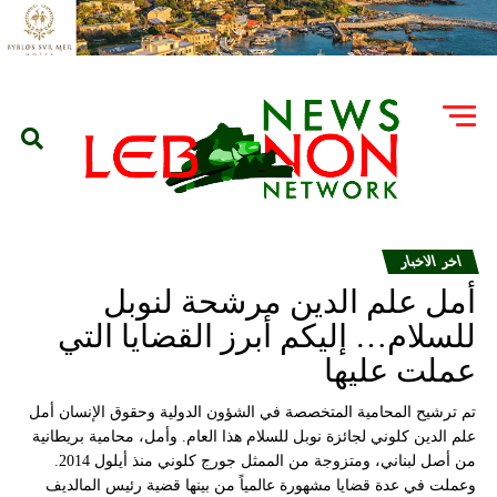
اخر الاخبار
أمل علم الدين مرشحة لنوبل
للسلام… إليكم أبرز القضايا التي
عملت عليها
تم ترشيح المحامية المتخصصة في الشؤون الدولية وحقوق الإنسان أمل
علم الدين كلوني ل‍جائزة نوبل للسلام هذا العام. وأمل، محامية بريطانية
من أصل لبناني، ومتزوجة من الممثل جورج كلوني منذ أيلول 2014.
وعملت في عدة قضايا مشهورة عالمياً من بينها قضية رئيس المالديف