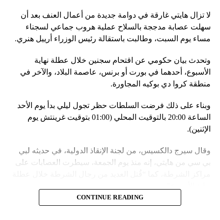
وجه الخصوص، أنظمة «إسكندر» الصاروخية وطائرات «سو 25».
لا تزال هايتي غارقة في دوامة جديدة من أعمال العنف بعد أن
في السياق، أشار رئيس أركان القوات المسلّحة البيلاروسية
سهلت عصابة مدججة بالسلاح عملية هروب جماعي لسجناء
الجنرال فيكتور غوليفيتش إلى أنّه «في إطار هذا الحدث، تمّت
مساء يوم السبت، وطالبت باستقالة رئيس الوزراء أرييل هنري.
إعادة نشر جزء من القوات ووسائل الطيران في مطار
وتحدث بيان حكومي عن اقتحام سجنين خلال عطلة نهاية
احتياطي»، لافتاً إلى أنّه «فور إنجاز عملية الانتشار هذه،
الأسبوع، أحدهما في بورت أو برنس، عاصمة البلاد، والآخر في
سنستعرض المسائل المتعلّقة بالاستعدادات لاستخدام الأسلحة
منطقة كروا دي بوكيه المجاورة.
النووية غير الاستراتيجية».
وبناء على ذلك فرضت السلطات حظر تجول ليلي بدأ يوم الأحد
وفي أوكرانيا، فكّكت أجهزة الأمن شبكة من العملاء التابعين
الساعة 20:00 بالتوقيت المحلي (01:00 بتوقيت غرينتش يوم
لجهاز الأمن الفدرالي الروسي «كانوا يعدّون لاغتيال الرئيس
الإثنين).
الأوكراني» فولوديمير زيلينسكي ومسؤولين كبار آخرين، مثل
رئيس جهاز الاستخبارات العسكرية كيريلو بودانوف، بناءً على
وقال سيرج دالكسيس، من لجنة الإنقاذ الدولية، في حديثه لبي
أوامر من موسكو. وأوقفت الأجهزة الأوكرانية ضابطَي أمن،
بي سي من هايتي، إنه منذ يوم الجمعة، سيطرت العصابات على
مشيرةً إلى أن المشتبه فيهما اللذَين أوقفا «شخصان برتبة
مراكز الشرطة، كما “قُتل العديد من رجال الشرطة خلال عطلة
كولونيل» من جهاز الدولة الأوكراني الذي يتولّى أمن المسؤولين
نهاية الأسبوع”.
الحكوميين.
CONTINUE READING
وأدى ذلك إلى تشتيت انتباه السلطات وتسهيل تنفيذ هجوم منسق
وذكرت الأجهزة أن هذه الشبكة كانت «تحت إشراف» جهاز الأمن
ومخطط له على السجون.