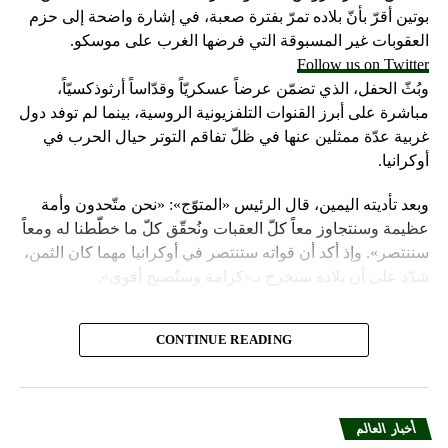
بوتين أقرّ بأنّ بلاده تمرّ بفترة صعبة، في إشارة واضحة إلى حزم
العقوبات غير المسبوقة التي فرضها الغرب على موسكو.
Follow us on Twitter
وبُثّ الحفل، الذي تضمّن عرضاً عسكريّاً وقدّاساً أرثوذكسيّاً،
مباشرة على أبرز القنوات التلفزيونية الروسية، بينما لم توفد دول
غربية عدّة ممثلين عنها في ظلّ تفاقم التوتر حيال الحرب في
أوكرانيا.
وبعد تأديته اليمين، قال الرئيس «المتوّج»: «نحن متّحدون وأمة
عظيمة وسنتجاوز معاً كلّ العقبات ونُحقّق كلّ ما خطّطنا له ومعاً
سننتصر». وإذ أكد أن قواته ستنتصر في أوكرانيا مهما كان الثمن،
شدّد على أن بلاده ستخرج بـ»كرامة وستُصبح أقوى».
واعتبر «القيصر» من قاعة «سانت أندروز» في الكرملين، حيث
CONTINUE READING
استُقبل بتصفيق حار من المسؤولين الروس وأبرز الشخصيات
العسكرية الذين ردّدوا النشيد الوطني، أن «خدمة روسيا شرف
هائل ومسؤولية ومهمّة مقدّسة».
أخبار العالم
وبعدما وقف بمفرده تحت المطر بينما شاهد عرضاً عسكريّاً،