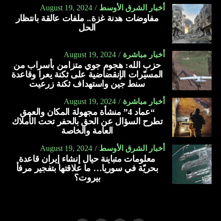
أخبار الشرق الأوسط
August 19, 2024
مفاوضات هدنة غزة.. ملفات عالقة بانتظار
الحل
أخبار مباشرة
August 19, 2024
حزب الله: هجوم جوي متزامن بأسراب من
المسيّرات الإنقضاضية على ثكنة يعرا وقاعدة
سنط جين واستهداف ثكنة زرعيت
أخبار مباشرة
August 19, 2024
“عماد 4” منشأة مجهولة المكان والعمق
تطرح السؤال عن الحق بالحفر تحت الأملاك
العامة والخاصة
أخبار الشرق الأوسط
August 19, 2024
معلومات متباينة حيال إنشاء إيران قاعدة
بحريّة في سوريا… ما علاقتها بتفجير مرفأ
بيروت؟