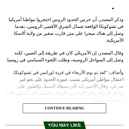
وذكر المصدر، أن حرس الحدود الروس احتجزوا مواطنا أمريكيا
في تشوكوتكا الواقعة شمال الشرق الأقصى الروسي، بعدما
وصل إلى هناك مبحرا على متن قارب صغير من ولاية ألاسكا
الأمريكية.
وقال المصدر، إن الأمريكي كان في طريقه إلى الصين، لكنه
وصل إلى السواحل الروسية، وطلب اللجوء السياسي في روسيا.
وأضاف: “لقد تم يوم الأربعاء في قرية لورانس في تشوكوتكا،
اعتقال مواطن أمريكي بسبب عبوره الحدود على نحو غير
شرعي. وقال الأجنبي إنه كان يصطاد السمك والطيور على
ساحل ألاسكا، وقرّر الإبحار من الولايات المتحدة إلى الصين، لكنه
وصل إلى روسيا”.
CONTINUE READING
وتابع: “طلب المواطن الأمريكي منحه حق اللجوء السياسي على
أراضي روسيا، وفي المستقبل القريب، سيتم نقل هذا الشخص
YOU MAY LIKE
الأجنبي إلى مدينة أنادير لإجراء المزيد من التحقيقات معه، وهناك