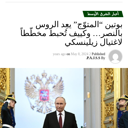
لاغتيال زيلينسكي
on
May 8, 2024
2 years ago
Published
P.A.J.S.S.
By