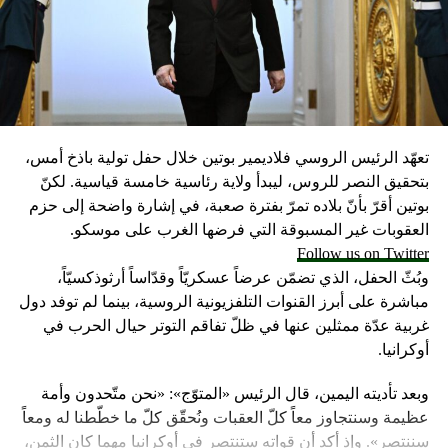
تعهّد الرئيس الروسي فلاديمير بوتين خلال حفل تولية باذخ أمس،
بتحقيق النصر للروس، ليبدأ ولاية رئاسية خامسة قياسية. لكنّ
بوتين أقرّ بأنّ بلاده تمرّ بفترة صعبة، في إشارة واضحة إلى حزم
العقوبات غير المسبوقة التي فرضها الغرب على موسكو.
Follow us on Twitter
وبُثّ الحفل، الذي تضمّن عرضاً عسكريّاً وقدّاساً أرثوذكسيّاً،
مباشرة على أبرز القنوات التلفزيونية الروسية، بينما لم توفد دول
غربية عدّة ممثلين عنها في ظلّ تفاقم التوتر حيال الحرب في
أوكرانيا.
وبعد تأديته اليمين، قال الرئيس «المتوّج»: «نحن متّحدون وأمة
عظيمة وسنتجاوز معاً كلّ العقبات ونُحقّق كلّ ما خطّطنا له ومعاً
سننتصر». وإذ أكد أن قواته ستنتصر في أوكرانيا مهما كان الثمن،
شدّد على أن بلاده ستخرج بـ»كرامة وستُصبح أقوى».
واعتبر «القيصر» من قاعة «سانت أندروز» في الكرملين، حيث
CONTINUE READING
استُقبل بتصفيق حار من المسؤولين الروس وأبرز الشخصيات
العسكرية الذين ردّدوا النشيد الوطني، أن «خدمة روسيا شرف
هائل ومسؤولية ومهمّة مقدّسة».