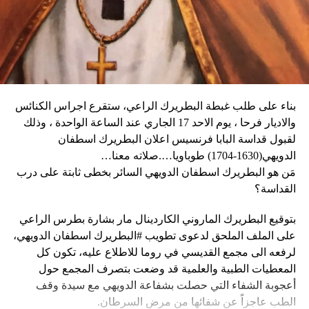
بناء على طلب غبطة البطريرك الراعي، ستقرع اجراس الكنائس
وحاولت مجموعة من أفراد العصابات المدججين بالسلاح، يوم
نداء الوطن
والاديار فرحا ، يوم الاحد 17 الجاري عند الساعة الواحدة ، وذلك
الإثنين، السيطرة على مطار توسان لوفرتور الدولي، الأكبر في
لقبول قداسة البابا فرنسيس اعلان البطريرك اسطفان
البلاد، وتبادلوا إطلاق النار مع الشرطة والجنود، مما أدى إلى
الدويهي(1630-1704) طوباويا….صلاته معنا…
إلغاء جميع الرحلات الداخلية والدولية.
مَن هو البطريرك اسطفان الدويهي السائر بخطى ثابتة على درب
القداسة؟
بتوقيع البطريرك الماروني الكاردينال مار بشارة بطرس الراعي
ووفقا لمكتب الهجرة التابع للأمم المتحدة، فر ما لا يقل عن 15
على الملف الملحق لدعوى تطويب #البطريرك اسطفان الدويهي،
ألف شخص من منازلهم منذ عطلة نهاية الأسبوع بسبب أعمال
لرفعه الى مجمع القديسي في روما للاطلاع عليه، تكون كل
العنف.
المعطيات الطبية والعلمية قد وضعت بتصرف المجمع حول
أعجوبة الشفاء التي حصلت بشفاعة الدويهي مع سيدة وقف
وقال رجل من هايتي يدعى نيكولا لوكالة رويترز للأنباء: “أجبرتنا
الطب عاجزاً عن شفائها من مرض السرطان.
العصابات المسلحة على ترك منازلنا. دمروا بيوتنا ونحن الآن في
ومع وصول الملف الجدّي الى روما، سيتم تحديد موعد لانعقاد
الشوارع”.
مجمع القديسين لدراسة ما في الملف من اثباتات علمية حول
الشفاء، على أن يتّخذ القرار بطوباوية البطريرك الدويهي من البابا
ومنذ أن غادر نيكولا منزله، يعيش الآن في مخيم، ويقول إنه يشعر
CONTINUE READING
فرنسيس في حال سارت كلّ الأمور بالاتجاه الصحيح.
كما لو كان مثل حيوان.
Follow us on Twitter
فمَن هو البطريرك اسطفان الدويهي السائر بخطى ثابتة وأكيدة
ولكن كيف انزلقت هايتي إلى هذا المستوى من العنف والفوضى؟