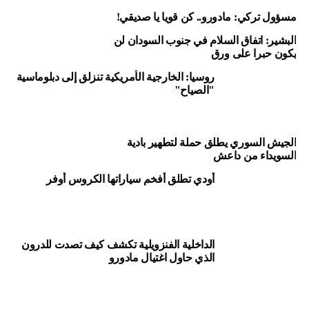
شكوك في أنه يعاني من اضطرابات عقلية”.
مسؤول تركي: مادورو.. كن قويا يا صديقي!
البشير: اتفاق السلام في جنوب السودان لن
وبدورها، رفضت دائرة الحدود التابعة لجهاز الأمن الفيدرالي
يكون حبرا على ورق
الروسي (الاستخبارات) في المنطقة القطبية الشمالية الشرقية،
تأكيد المعلومات المتعلقة باحتجاز المواطن الأمريكي المذكور،
روسيا: الخارجية الأمريكية تنزلق إلى دبلوماسية
"الصياح"
لكنها لم تنكر هذه المعلومات، واكتفت برفض التعليق على
الحادث.
الجيش السوري يطلق حملة لتطهير بادية
السويداء من داعش
المصدر: إنترفاكس
أودي تطلق أفخم سياراتها الكروس أوفر
Source: arabic rt
الداخلية الفنزويلية تكشف كيف تصدت للدرون
الذي حاول اغتيال مادورو
RELATED TOPICS:
#LEBANON_NEWS; #MIDDLE_EAST_NEWS
UP NEX
أخبار الشرق الأوسط
لجولة الخامسة من مسابقة بياتلون الدبابات ضمن الألعاب
بوتين “المتوّج” يعِد الروس
لعسكرية الدولية
بالنصر… وكييف تُحبط مخطّطاً
DON'T MISS
القاهرة تعلّل سبب إفراج روما عن محسوب