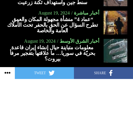
معلومات متباينة حيال إنشاء إيران قاعدة
80 في المائة من مدينة بورت أو برنس في السنوات الماضية.
متواضع ومحبّ للفقراء. كان يخدم الفلاحين ويسقيهم في كأسه،
بحريّة في سوريا… ما علاقتها بتفجير مرفأ
ولم تؤثر فيه السلطة.
بيروت؟
كتب تاريخ صلوات الكنيسة المارونية وحفظها، وكتب تاريخ لبنان،
فسمّي “أبو التاريخ اللبناني”.
اسس الرهبانيات اللبنانية المارونية.
تحمّل الاضطهاد والإهانات حباً بالمسيح، كما سهر على الناس
عربي
دليل لبنان
سهراً دؤوباً كي لا تدخل عليهم التعاليم غير المستقيمة.
TWEET
SHARE
دافع عن إيمانه وشُهد له أينما كان. رجاؤه وايمانه وحبّه لله كانت
Copyright © 2006 - 2022 | All rights reserved
نبراساً له ونوراً لسبيله.
وعلى الرغم من عدم وجود رئيس، لم تعقد البلاد انتخابات
أهم مؤلفاته
برلمانية أو عامة منذ عام 2019 ولم يعد هناك مسؤولون
منارة الأقداس والمنائر العشر، الشرطونية، شرح التكريسات،
منتخبون.
رتبة لبس الاسكيم الرهباني، كتاب النوافير، كتاب التبريكات
كما يحكم البلاد منذ اغتيال مويس رئيس الوزراء، أرييل هنري،
والصلوات، كتاب توزيع الأسرار، كتاب الجنازات، كتاب فك
الذي لا يحظى بشعبية.
الأشعار السريانية، كتاب الألحان السريانية، كتاب الوعظ