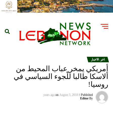
اخر الاخبار
أمريكي يمخر عباب المحيط من
ألاسكا طالبا للّجوء السياسي في
روسيا!
on
August 3, 2018
8 years ago
Published
Editor
By