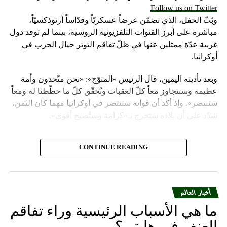
Follow us on Twitter
وبُثّ الحفل، الذي تضمّن عرضاً عسكريّاً وقدّاساً أرثوذكسيّاً،
مباشرة على أبرز القنوات التلفزيونية الروسية، بينما لم توفد دول
غربية عدّة ممثلين عنها في ظلّ تفاقم التوتر حيال الحرب في
أوكرانيا.
وبعد تأديته اليمين، قال الرئيس «المتوّج»: «نحن متّحدون وأمة
عظيمة وسنتجاوز معاً كلّ العقبات ونُحقّق كلّ ما خطّطنا له ومعاً
سننتصر». وإذ أكد أن قواته ستنتصر في أوكرانيا مهما كان الثمن،
شدّد على أن بلاده ستخرج بـ»كرامة وستُصبح أقوى».
واعتبر «القيصر» من قاعة «سانت أندروز» في الكرملين، حيث
CONTINUE READING
استُقبل بتصفيق حار من المسؤولين الروس وأبرز الشخصيات
العسكرية الذين ردّدوا النشيد الوطني، أن «خدمة روسيا شرف
هائل ومسؤولية ومهمّة مقدّسة».
أخبار العالم
وبعدما وقف بمفرده تحت المطر بينما شاهد عرضاً عسكريّاً،
ما هي الأسباب الرئيسية وراء تفاقم
باركه رئيس الكنيسة الأرثوذكسية الروسية البطريرك كيريل الذي
قال: «فليكن الله في عونك لمواصلة المهمّة التي سخّرك لها»،
العنف في هايتي؟