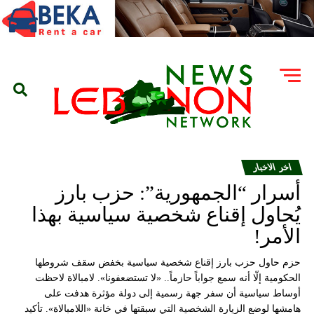
اخر الاخبار
أسرار “الجمهورية”: حزب بارز
يُحاول إقناع شخصية سياسية بهذا
الأمر!
حزم حاول حزب بارز إقناع شخصية سياسية بخفض سقف شروطها
الحكومية إلّا أنه سمع جواباً حازماً.. «لا تستضعفونا». لامبالاة لاحظت
أوساط سياسية أن سفر جهة رسمية إلى دولة مؤثرة هدفت على
هامشها لوضع الزيارة الشخصية التي سبقتها في خانة «اللامبالاة». تأكيد