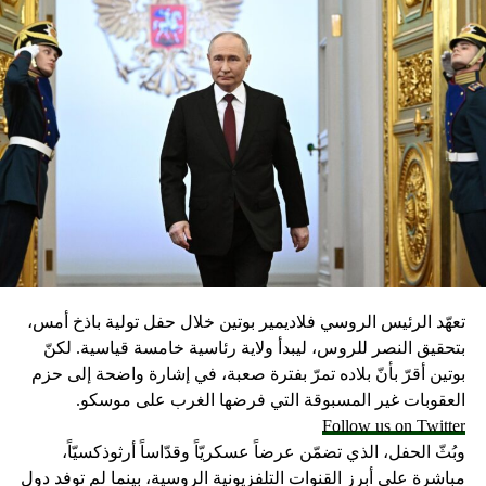
تعهّد الرئيس الروسي فلاديمير بوتين خلال حفل تولية باذخ أمس،
بتحقيق النصر للروس، ليبدأ ولاية رئاسية خامسة قياسية. لكنّ
بوتين أقرّ بأنّ بلاده تمرّ بفترة صعبة، في إشارة واضحة إلى حزم
العقوبات غير المسبوقة التي فرضها الغرب على موسكو.
Follow us on Twitter
وبُثّ الحفل، الذي تضمّن عرضاً عسكريّاً وقدّاساً أرثوذكسيّاً،
مباشرة على أبرز القنوات التلفزيونية الروسية، بينما لم توفد دول