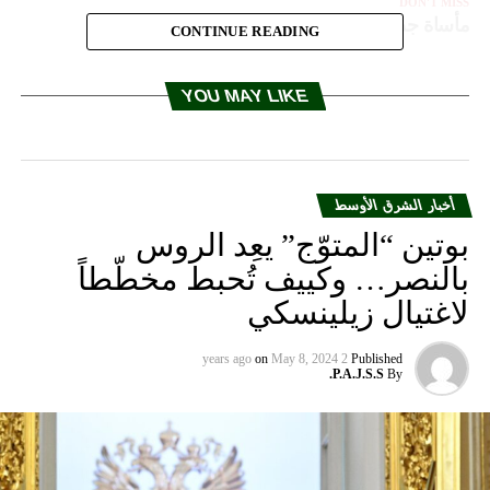
DON'T MISS
مأساة جديدة في إيطاليا…
CONTINUE READING
YOU MAY LIKE
أخبار الشرق الأوسط
بوتين “المتوّج” يعِد الروس
بالنصر… وكييف تُحبط مخطّطاً
لاغتيال زيلينسكي
on
May 8, 2024
2 years ago
Published
P.A.J.S.S.
By