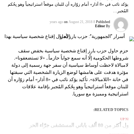
يؤكد نائب في «8 آذار» أمام زوّاره أن للبنان موقعاً استراتيجياً وهو بِحُكم
المُجبر…
on
August 21, 2018
8 years ago
Published
Editor
By
حزم حاول حزب بارز إقناع شخصية سياسية بخفض سقف
شروطها الحكومية إلّا أنه سمع جواباً حازماً.. «لا تستضعفونا».
لامبالاة لاحظت أوساط سياسية أن سفر جهة رسمية إلى دولة
مؤثرة هدفت على هامشها لوضع الزيارة الشخصية التي سبقتها
في خانة «اللامبالاة». تأكيد يؤكد نائب في «8 آذار» أمام زوّاره أن
للبنان موقعاً استراتيجياً وهو بِحُكم المُجبر بإقامة علاقات
استراتيجية ومميزة مع سوريا.
RELATED TOPICS:
UP NEX
خول أكثر من 80 ألف ياباني المستشفى جرّاء الحر