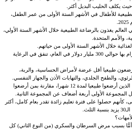
حيث يكلف الحليب البديل أكثر.
طبيعية للأطفال في الأشهر الستة الأولى من عمر الطفل،
الأطفال في العالم يغذون بالرضاعة الطبيعية خلال الأشهر الستة الأولي،
 والأمم المتحدة.
غذائية خلال الأشهر الستة الأولى من حياتهم.
ويمكن أن يوفر تشجيع الأمهات على الالتزام بها حوالي 300 مليار دولار في العام، تنفق في الرعاية
يرضعون طبيعيا أقل عرضة لأمراض الحساسية، والربة،
لرئوي، والطفح الجلدي، والتهابات الأذن والجهاز التنفسي.
كما تظهر أن اختبارات الذكاء لدى الأطفال الذين أرضعوا طبيعيا لمدة 12 شهرا، مقارنة بمن أرضعوا
ل المجموعة الأولى أربعة أضعاف عن المجموعة الثانية.
، كأنهم حصلوا على فترة تعليم زائدة تقدر بعام كامل، أكثر
لث.
لأمهات؟
ول الرضاعة الطبيعية دون وفاة 98243 أمًّا بسبب مرض السرطان والسكري (من النوع الثاني) كل