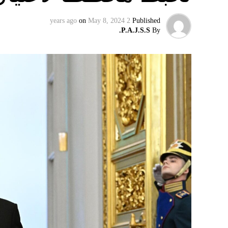
on
May 8, 2024
2 years ago
Published
P.A.J.S.S.
By