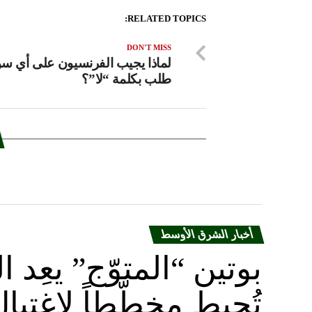
RELATED TOPICS:
DON'T MISS
لماذا يجيب الفرنسيون على أي سؤ
طلب بكلمة “لا”؟
أخبار الشرق الأوسط
بوتين “المتوّج” يعِ
تُحبط مخطّطاً لاغتيا