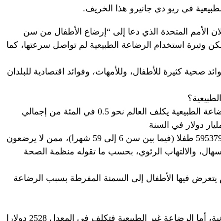
طبيعية في ريو دي جانيرو هذا الخريف.
 تبنت حكومات 34 دولة إعلان الأمم المتحدة الذي دعا إلى “إرضاع الأطفال من سن
ى 6 أشهر طبيعيا”، لكن وتيرة استخدام الرضاعة الطبيعية لم تواصل سرعتها، كما
ائد صحية كثيرة للأطفال، وللأمهات، وفوائد اقتصادية للبلدان
لطبيعية؟
يقول الخبراء إن تدني معدل استخدام الرضاعة الطبيعية يكلف العالم نحو 0.5 في المئة من إجمالي
وتقدر نتائج دراسة حديثة أن هناك حوالي 595379 طفلا (فيما بين سن 6 إلى 59 شهرا)، ممن لا يرضعون
هال، والالتهاب الرئوي، بحسب ما تقوله منظمة الصحة
اك 974956 حالة كل عام يتعرض فيها الأطفال إلى السمنة المفرطة بسبب الرضاعة
لا تكلف الرضاعة الطبيعية شيئا، فهي مجانية، أما الرضاعة غير الطبيعية فتكلف في المعدل 2528 دولارا