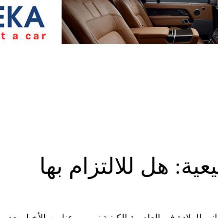
ية: هل للالتزام بها
در مستشفى بومواني للولادة في العاصمة الكينية نيروبي عناوين الأخبار بعد