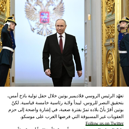
RELATED TOPICS:
UP NEX
ا هي تقنية “ديب فايك” التي استخدمت لتزييف تصريح
طير لمارك زوكربيرغ؟
DON'T MISS
رسالة إلى جيسيكا في عيد الأب: “ستظلين ابنتي دائما”
تعهّد الرئيس الروسي فلاديمير بوتين خلال حفل تولية باذخ أمس،
بتحقيق النصر للروس، ليبدأ ولاية رئاسية خامسة قياسية. لكنّ
بوتين أقرّ بأنّ بلاده تمرّ بفترة صعبة، في إشارة واضحة إلى حزم
العقوبات غير المسبوقة التي فرضها الغرب على موسكو.
Follow us on Twitter