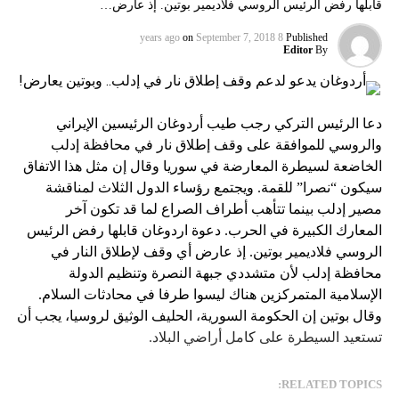
قابلها رفض الرئيس الروسي فلاديمير بوتين. إذ عارض…
on
September 7, 2018
8 years ago
Published
Editor
By
دعا الرئيس التركي رجب طيب أردوغان الرئيسين الإيراني
والروسي للموافقة على وقف إطلاق نار في محافظة إدلب
الخاضعة لسيطرة المعارضة في سوريا وقال إن مثل هذا الاتفاق
سيكون “نصرا” للقمة. ويجتمع رؤساء الدول الثلاث لمناقشة
مصير إدلب بينما تتأهب أطراف الصراع لما قد تكون آخر
المعارك الكبيرة في الحرب. دعوة اردوغان قابلها رفض الرئيس
الروسي فلاديمير بوتين. إذ عارض أي وقف لإطلاق النار في
محافظة إدلب لأن متشددي جبهة النصرة وتنظيم الدولة
الإسلامية المتمركزين هناك ليسوا طرفا في محادثات السلام.
وقال بوتين إن الحكومة السورية، الحليف الوثيق لروسيا، يجب أن
تستعيد السيطرة على كامل أراضي البلاد.
RELATED TOPICS: