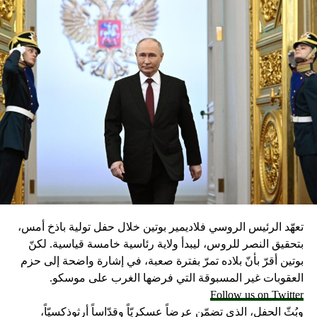
تعهّد الرئيس الروسي فلاديمير بوتين خلال حفل تولية باذخ أمس،
بتحقيق النصر للروس، ليبدأ ولاية رئاسية خامسة قياسية. لكنّ
بوتين أقرّ بأنّ بلاده تمرّ بفترة صعبة، في إشارة واضحة إلى حزم
العقوبات غير المسبوقة التي فرضها الغرب على موسكو.
Follow us on Twitter
وبُثّ الحفل، الذي تضمّن عرضاً عسكريّاً وقدّاساً أرثوذكسيّاً،