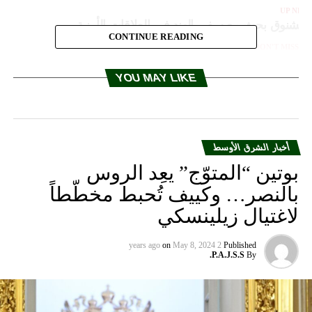
UP NEX
لمشنوق بحث مع سفير الهند في العلاقات الأمنية
CONTINUE READING
DON'T MISS
كنعان: لوضع خطة لتطوير الانتاج من خلال دعم القطاعات
YOU MAY LIKE
أخبار الشرق الأوسط
بوتين “المتوّج” يعِد الروس
بالنصر… وكييف تُحبط مخطّطاً
لاغتيال زيلينسكي
on
May 8, 2024
2 years ago
Published
P.A.J.S.S.
By