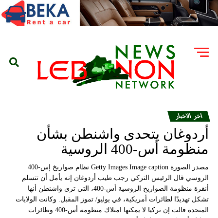
اخر الاخبار
أردوغان يتحدى واشنطن بشأن
منظومة أس-400 الروسية
مصدر الصورة Getty Images Image caption نظام صواريخ إس-400
الروسي قال الرئيس التركي رجب طيب أردوغان إنه يأمل أن تتسلم
أنقرة منظومة الصواريخ الروسية أس-400، التي ترى واشنطن أنها
تشكل تهديدًا لطائرات أمريكية، في يوليو/ تموز المقبل. وكانت الولايات
المتحدة قالت إن تركيا لا يمكنها امتلاك منظومة أس-400 وطائرات