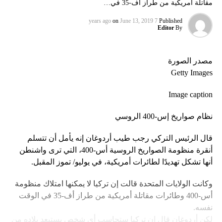
مقاتلة أمريكية من طراز أف-35 في…
on
June 13, 2019
7 years ago
Published
Editor
By
مصدر الصورة
Getty Images
Image caption
نظام صواريخ إس-400 الروسي
قال الرئيس التركي رجب طيب أردوغان إنه يأمل أن تتسلم
أنقرة منظومة الصواريخ الروسية أس-400، التي ترى واشنطن
أنها تشكل تهديدًا لطائرات أمريكية، في يوليو/ تموز المقبل.
وكانت الولايات المتحدة قالت إن تركيا لا يمكنها امتلاك منظومة
أس-400 وطائرات مقاتلة أمريكية من طراز أف-35 في الوقت
نفسه.
لكن أردوغان قال إن تركيا ستحاسب أي شخص يستبعد بلاده من