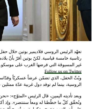
تعهّد الرئيس الروسي فلاديمير بوتين خلال حفل 
رئاسية خامسة قياسية. لكنّ بوتين أقرّ بأنّ بلا
غير المسبوقة التي فرضها الغرب على موسكو.
Follow us on Twitter
وبُثّ الحفل، الذي تضمّن عرضاً عسكريّاً وقدّاساً
الروسية، بينما لم توفد دول غربية عدّة ممثلين 
وبعد تأديته اليمين، قال الرئيس «المتوّج»: «نح
ونُحقّق كلّ ما خطّطنا له ومعاً سننتصر». وإذ أك