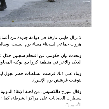
من جهة أخرى، انتقد الرئيس الصيني شي جينبين
إلى العاصمة بلغراد، حلف «الناتو»، على خلفية
1999، محذّراً من أن بكين «لن تسمح قط بتكرار حدث تاريخي مأسوي كهذا».
واصطحب الرئيس الفرنسي إيمانويل ماكرون شي إ
لا تزال هايتي غارقة في دوامة جديدة من أعما
من زيارة دولة من شأنها أن تسمح بحوار مباشر 
هروب جماعي لسجناء مساء يوم السبت، وطالبت 
ووصل الزعيمان برفقة زوجتيهما بُعيد الظهر 
وتحدث بيان حكومي عن اقتحام سجنين خلال عط
البلاد، والآخر في منطقة كروا دي بوكيه المجاور
متراً.
وقصد ماكرون مطعماً جبليّاً يقع على ارتفاع كبي
بتوقيت غرينتش يوم الإثنين).
ماكرون هناك هدايا لنظيره من بطانيات صوف من
أصفر من سباق فرنسا للدرّاجات.
وقال سيرج دالكسيس، من لجنة الإنقاذ الدولية،
سيطرت العصابات على مراكز الشرطة، كما “قُ
وقال ماكرون لشي: «أعلم أنك تُحبّ الرياضة…
الأسبوع”.
وفي المقابل، وعد شي بأن يقوم بدعاية للحم الخ