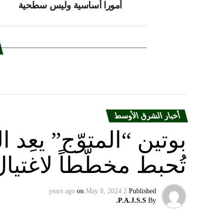
أمورا أساسية وليس سطحية
أخبار الشرق الأوسط
بوتين “المتوّج” يعِ
تُحبط مخطّطاً لاغتيا
on
May 8, 2024
2 years ago
Published
P.A.J.S.S.
By