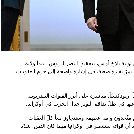
تولية باذخ أمس، بتحقيق النصر للروس، ليبدأ ولاية
ده تمرّ بفترة صعبة، في إشارة واضحة إلى حزم العقوبات
 أرثوذكسيّاً، مباشرة على أبرز القنوات التلفزيونية
عنها في ظلّ تفاقم التوتر حيال الحرب في أوكرانيا.
ن متّحدون وأمة عظيمة وسنتجاوز معاً كلّ العقبات
د أن قواته ستنتصر في أوكرانيا مهما كان الثمن، شدّد