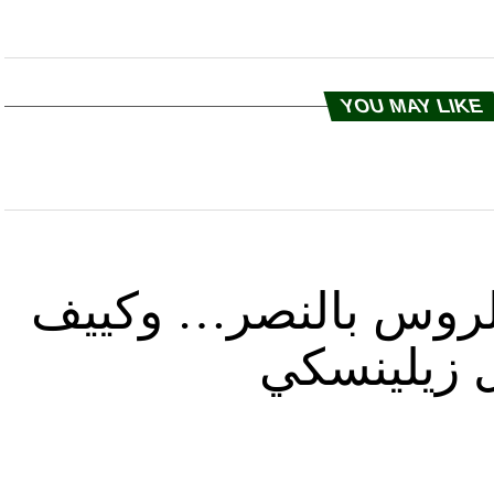
YOU MAY LIKE
د الروس بالنصر… وكييف
ل زيلينسكي