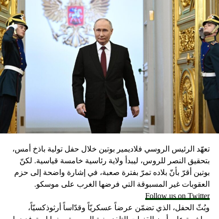
تعهّد الرئيس الروسي فلاديمير بوتين خلال حفل تولية باذخ أمس،
بتحقيق النصر للروس، ليبدأ ولاية رئاسية خامسة قياسية. لكنّ
بوتين أقرّ بأنّ بلاده تمرّ بفترة صعبة، في إشارة واضحة إلى حزم
العقوبات غير المسبوقة التي فرضها الغرب على موسكو.
Follow us on Twitter
وبُثّ الحفل، الذي تضمّن عرضاً عسكريّاً وقدّاساً أرثوذكسيّاً،