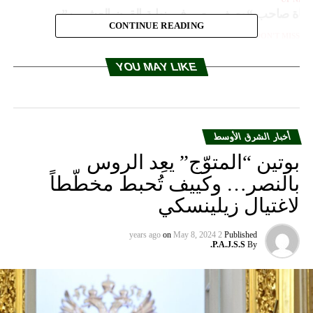
فاة صاحب “وصف مصر في نهاية القرن العشرين”
CONTINUE READING
DON'T MISS
لاعب بريمن يسجل هدفه الثاني للنادي بعد 4049 يوما من
الهدف الأول
YOU MAY LIKE
أخبار الشرق الأوسط
بوتين “المتوّج” يعِد الروس
بالنصر… وكييف تُحبط مخطّطاً
لاغتيال زيلينسكي
on
May 8, 2024
2 years ago
Published
P.A.J.S.S.
By