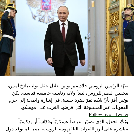
تعهّد الرئيس الروسي فلاديمير بوتين خلال حفل تولية باذخ أمس،
بتحقيق النصر للروس، ليبدأ ولاية رئاسية خامسة قياسية. لكنّ
بوتين أقرّ بأنّ بلاده تمرّ بفترة صعبة، في إشارة واضحة إلى حزم
العقوبات غير المسبوقة التي فرضها الغرب على موسكو.
Follow us on Twitter
وبُثّ الحفل، الذي تضمّن عرضاً عسكريّاً وقدّاساً أرثوذكسيّاً،
مباشرة على أبرز القنوات التلفزيونية الروسية، بينما لم توفد دول