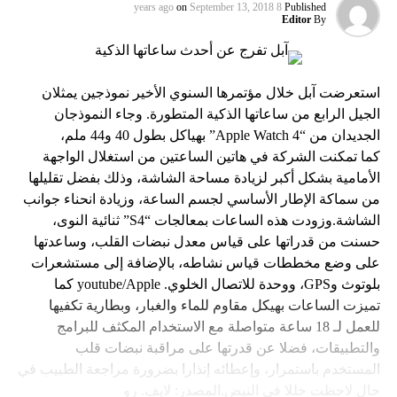
on
September 13, 2018
8 years ago
Published
Editor
By
استعرضت آبل خلال مؤتمرها السنوي الأخير نموذجين يمثلان
الجيل الرابع من ساعاتها الذكية المتطورة. وجاء النموذجان
الجديدان من “Apple Watch 4” بهياكل بطول 40 و44 ملم،
كما تمكنت الشركة في هاتين الساعتين من استغلال الواجهة
الأمامية بشكل أكبر لزيادة مساحة الشاشة، وذلك بفضل تقليلها
من سماكة الإطار الأساسي لجسم الساعة، وزيادة انحناء جوانب
الشاشة.وزودت هذه الساعات بمعالجات “S4” ثنائية النوى،
حسنت من قدراتها على قياس معدل نبضات القلب، وساعدتها
على وضع مخططات قياس نشاطه، بالإضافة إلى مستشعرات
بلوتوث وGPS، ووحدة للاتصال الخلوي. youtube/Apple كما
تميزت الساعات بهيكل مقاوم للماء والغبار، وبطارية تكفيها
للعمل لـ 18 ساعة متواصلة مع الاستخدام المكثف للبرامج
والتطبيقات، فضلا عن قدرتها على مراقبة نبضات قلب
المستخدم باستمرار، وإعطائه إنذارا بضرورة مراجعة الطبيب في
حال لاحظت خللا في النبض.المصدر: لايف. رو