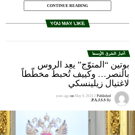
CONTINUE READING
RELATED TOPICS:
YOU MAY LIKE
UP NEX
شل انتقال قائد نادي تشيلسي السابق لسبارتاك موسكو
DON'T MISS
السيد: لماذا لم يتذكروا مطار رياق الذي يتمتع بكل
المواصفات؟
أخبار الشرق الأوسط
بوتين “المتوّج” يعِد الروس
بالنصر… وكييف تُحبط مخطّطاً
لاغتيال زيلينسكي
on
May 8, 2024
2 years ago
Published
P.A.J.S.S.
By