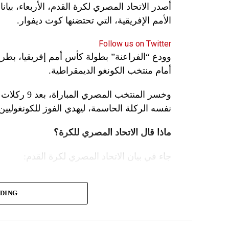
الأمم الإفريقية، التي تحتضنها كوت ديفوار.
Follow us on Twitter
وودع “الفراعنة” بطولة كأس أمم إفريقيا، بطريق
أمام منتخب الكونغو الديمقراطية.
وخسر المنتخ
نفسه الركلة الحاسمة، ليهدي الفوز للكونغوليين
ماذا قال الاتحاد المصري للكرة؟
جاء في بيان الاتحاد المصري لكرة القدم:
يتقدم الاتحاد المصري لكرة القدم بالاعتذار 
ADING
تحقيق طموح الجماهير المصرية وأهداف مجلس إ
من تلبية جميع المتطلبات وتوفير كل السبل الخ