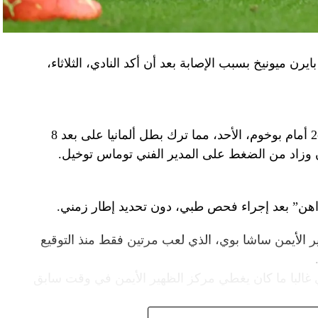
يرن ميونيخ بسبب الإصابة بعد أن أكد النادي، الثلاثاء،
وخرج المدافع المغربي مصابا خلال الخسارة 3-2 أمام بوخوم، الأحد، مما ترك بطل ألمانيا على بعد 8
ن وزاد من الضغط على المدير الفني توماس توخيل.
هن” بعد إجراء فحص طبي، دون تحديد إطار زمني.
ر الأيمن ساشا بوي، الذي لعب مرتين فقط منذ التوقيع
 غالبا ما كان يغطي مركز الظهير الأيمن في وقت سابق