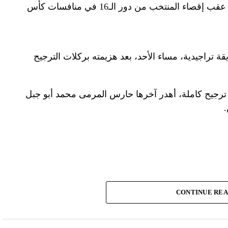
أصدر الاتحاد المصري لكرة القدم، الأربعاء، بيانا عقب إقصاء المنتخب من دور الـ16 في منافسات كأس
ة تراجيدية، مساء الأحد، بعد هزيمته بركلات الترجيح
ب المصري المباراة، بعد 9 ركلات ترجيح كاملة، أهدر آخرها حارس المرمى محمد أبو جبل
.
إلى الجماهير المصرية العظيمة، على ما قدمه المنتخب الوطني
CONTINUE RE
لكرة القدم من نتائج خلال مشاركته في بطولة كأس الأمم الإفريقية 2023 المقامة بدولة كوت ديفوار وعدم
دارة الاتحاد المصري لكرة القدم، الذي قام بالدور المنوط به
اصة لإعداد المنتخب قبل وأثناء البطولة.