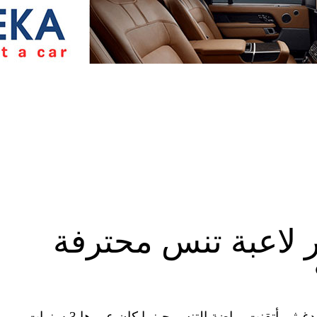
 لاعبة تنس محترفة
دبي، الإمارات العربية المتحدة (CNN)– هي هنية الدغيثر، أتقنت رياضة التنس حينما كان عمرها 3 سنوات