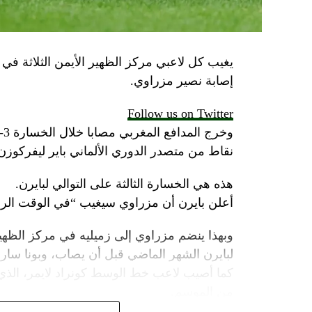
يغيب كل لاعبي مركز الظهير الأيمن الثلاثة في با
إصابة نصير مزراوي.
Follow us on Twitter
نقاط من متصدر الدوري الألماني باير ليفركوز
هذه هي الخسارة الثالثة على التوالي لبايرن.
أعلن بايرن أن مزراوي سيغيب “في الوقت الرا
وبهذا ينضم مزراوي إلى زميليه في مركز الظهي
لبايرن الشهر الماضي قبل أن يصاب، وبونا سار.
كما أصيب لاعب خط الوسط كونراد لايمر، الذي
من الموسم.