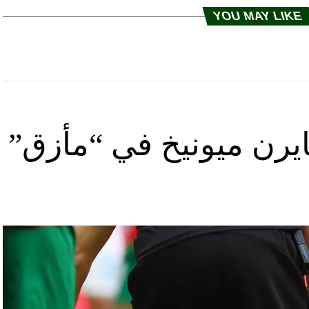
YOU MAY LIKE
يرن ميونيخ في “مأزق”