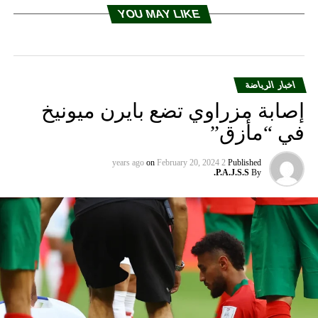
YOU MAY LIKE
اخبار الرياضة
إصابة مزراوي تضع بايرن ميونيخ
في “مأزق”
on
February 20, 2024
2 years ago
Published
P.A.J.S.S.
By