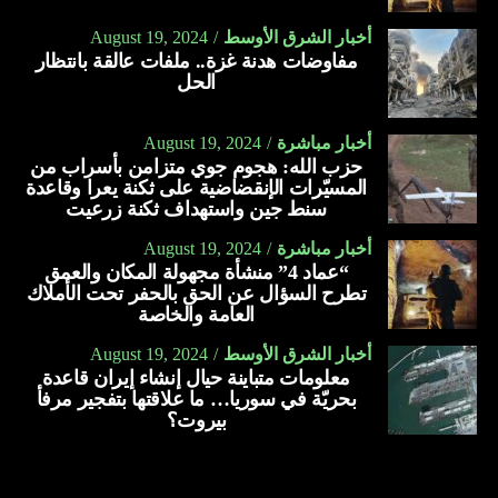
أخبار الشرق الأوسط
August 19, 2024
مفاوضات هدنة غزة.. ملفات عالقة بانتظار
الحل
أخبار مباشرة
August 19, 2024
حزب الله: هجوم جوي متزامن بأسراب من
المسيّرات الإنقضاضية على ثكنة يعرا وقاعدة
سنط جين واستهداف ثكنة زرعيت
أخبار مباشرة
August 19, 2024
“عماد 4” منشأة مجهولة المكان والعمق
تطرح السؤال عن الحق بالحفر تحت الأملاك
العامة والخاصة
أخبار الشرق الأوسط
August 19, 2024
معلومات متباينة حيال إنشاء إيران قاعدة
بحريّة في سوريا… ما علاقتها بتفجير مرفأ
بيروت؟