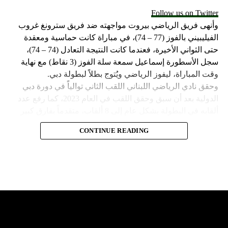
Follow us on Twitter
وأنهى فريق الرياضي بيروت مواجهته ضد فريق سترونغ غروب
الفيليبيني بالفوز (77 – 74)، في مباراة كانت حماسية ومعقدة
حتى الثواني الأخيرة، فعندما كانت النتيجة التعادل (74 – 74)،
سجل الأسطورة إسماعيل سمعة سلة الفوز (3 نقاط) مع نهاية
وقت المباراة، ليفوز الرياضي ويُتوج بطلاً لبطولة دبي.
وحقق نادي الرياضي اللبناني اللقب الثاني توالياً في دورة دبي
الدولية بعد أن سبق وحقق اللقب في العام 2023، كما رفع عدد
ألقابه في البطولة بشكل عام إلى 8 ألقاب، متقدماً بفارق كبير
عن صاحب المركز الثاني مهرام الإيراني الذي حقق لقبين في
CONTINUE READING
البطولة وخلفهما فريق مايتي سبورت الفيليبيني الذي حقق لقباً
وحيداً في تاريخ مشاركته.