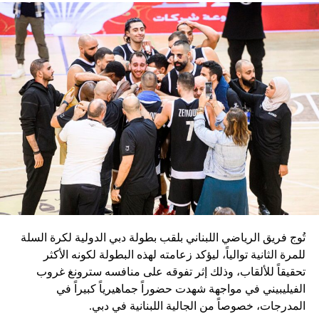
خلال التشاور والاتفاق في الرؤى لوضع خطة للنهوض
بالمنتخبات الوطنية منذ قدوم المجلس الحالي.
إذ يؤكد مجلس إدارة الاتحاد المصري لكرة القدم علي أنه
جزء من نسيج الشعب المصري ويشعرون بما تشعر به
الجماهير المصرية، فإن المجلس بصدد عقد اجتماع يوم
الأحد الموافق 4 / 2 / 2024 لدراسة التقارير الفنية
والطبية والإدارية وتقرير رئيس البعثة والمشرف على
المنتخب لاتخاذ القرارات المناسبة.
لن يدخر الاتحاد أي جهد أو فكر لاتخاذ كل ما هو ممكن
ومناسب لمصلحة المنتخبات الوطنية في الفترة المقبلة.
سكاي نيوز
تُوج فريق الرياضي اللبناني بلقب بطولة دبي الدولية لكرة السلة
للمرة الثانية توالياً، ليؤكد زعامته لهذه البطولة لكونه الأكثر
تحقيقاً للألقاب، وذلك إثر تفوقه على منافسه سترونغ غروب
الفيليبيني في مواجهة شهدت حضوراً جماهيرياً كبيراً في
المدرجات، خصوصاً من الجالية اللبنانية في دبي.