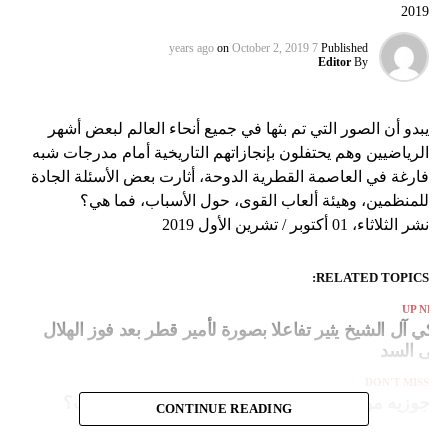
2019
on
October 2, 2019
7 years ago
Published
Editor
By
يبدو أن الصور التي تم بثها في جميع أنحاء العالم لبعض أشهر
الرياضيين وهم يحتفلون بإنجازاتهم التاريخية أمام مدرجات شبه
فارغة في العاصمة القطرية الدوحة، أثارت بعض الأسئلة الجادة
للمنظمين، وهيئة ألعاب القوى، حول الأسباب، فما هي؟
نشر الثلاثاء، 01 أكتوبر / تشرين الأول 2019
RELATED TOPICS:
UP NEX
ركي آل الشيخ يثير تفاعلا بصورة لأمير قطر بعد فوز الهلال
لى السد
DON'T MISS
جوزيه مورينيو في مدينة جدة السعودية.. فما السبب؟
CONTINUE READING