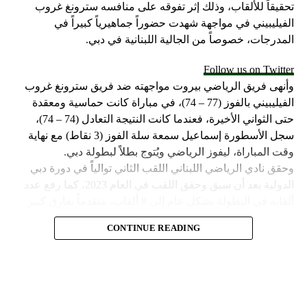
تحقيقاً للألقاب، وذلك إثر تفوقه على منافسه سترونغ غروب
الفيليبيني في مواجهة شهدت حضوراً جماهيرياً كبيراً في
المدرجات، خصوصاً من الجالية اللبنانية في دبي.
Follow us on Twitter
وأنهى فريق الرياضي بيروت مواجهته ضد فريق سترونغ غروب
الفيليبيني بالفوز (77 – 74)، في مباراة كانت حماسية ومعقدة
حتى الثواني الأخيرة، فعندما كانت النتيجة التعادل (74 – 74)،
سجل الأسطورة إسماعيل سمعة سلة الفوز (3 نقاط) مع نهاية
وقت المباراة، ليفوز الرياضي ويُتوج بطلاً لبطولة دبي.
وحقق نادي الرياضي اللبناني اللقب الثاني توالياً في دورة دبي
الدولية بعد أن سبق وحقق اللقب في العام 2023، كما رفع عدد
ألقابه في البطولة بشكل عام إلى 8 ألقاب، متقدماً بفارق كبير
عن صاحب المركز الثاني مهرام الإيراني الذي حقق لقبين في
CONTINUE READING
البطولة وخلفهما فريق مايتي سبورت الفيليبيني الذي حقق لقباً
وحيداً في تاريخ مشاركته.