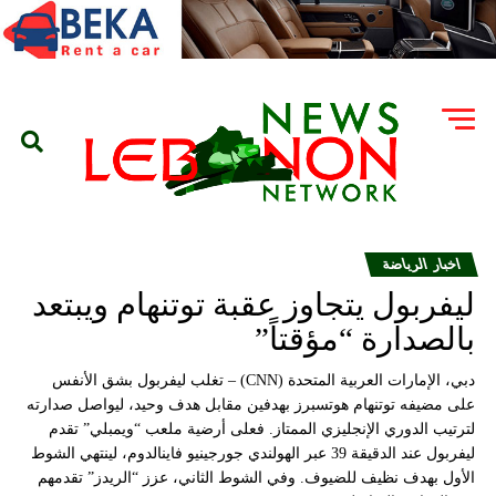
اخبار الرياضة
ليفربول يتجاوز عقبة توتنهام ويبتعد
بالصدارة “مؤقتاً”
دبي، الإمارات العربية المتحدة (CNN) – تغلب ليفربول بشق الأنفس
على مضيفه توتنهام هوتسبرز بهدفين مقابل هدف وحيد، ليواصل صدارته
لترتيب الدوري الإنجليزي الممتاز. فعلى أرضية ملعب “ويمبلي” تقدم
ليفربول عند الدقيقة 39 عبر الهولندي جورجينيو فاينالدوم، لينتهي الشوط
الأول بهدف نظيف للضيوف. وفي الشوط الثاني، عزز “الريدز” تقدمهم