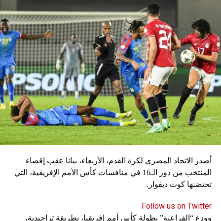
يتعافى الظهير الأيسر ألفونسو ديفيز من الإصابة، ويغيب
المهاجمان كينغسلي كومان وسيرج غنابري للإصابة أيضا.
سكاي نيوز
أصدر الاتحاد المصري لكرة القدم، الأربعاء، بيانا عقب إقصاء
المنتخب من دور الـ16 في منافسات كأس الأمم الإفريقية، التي
تحتضنها كوت ديفوار.
Follow us on Twitter
وودع “الفراعنة” بطولة كأس أمم إفريقيا، بطريقة تراجيدية،