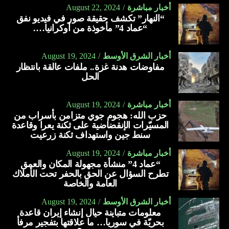
أخبار مباشرة
August 22, 2024
“النهار” تكشف حقيقة صور في فيديو نفق
“عماد 4” مأخوذة من أوكرانيا….
أخبار الشرق الأوسط
August 19, 2024
مفاوضات هدنة غزة.. ملفات عالقة بانتظار
الحل
أخبار مباشرة
August 19, 2024
حزب الله: هجوم جوي متزامن بأسراب من
المسيّرات الإنقضاضية على ثكنة يعرا وقاعدة
سنط جين واستهداف ثكنة زرعيت
أخبار مباشرة
August 19, 2024
“عماد 4” منشأة مجهولة المكان والعمق
تطرح السؤال عن الحق بالحفر تحت الأملاك
العامة والخاصة
أخبار الشرق الأوسط
August 19, 2024
معلومات متباينة حيال إنشاء إيران قاعدة
بحريّة في سوريا… ما علاقتها بتفجير مرفأ