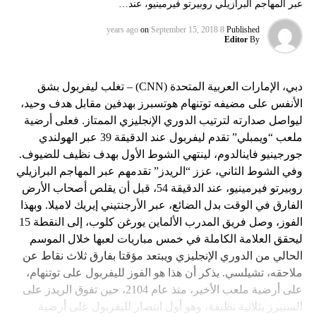
عبر المهاجم البرازيلي روبيرتو فيرمينيو، عند…
on
September 15, 2018
8 years ago
Published
Editor
By
دبي، الإمارات العربية المتحدة (CNN) – تغلب ليفربول بشق
الأنفس على مضيفه توتنهام هوتسبرز بهدفين مقابل هدف وحيد،
ليواصل صدارته لترتيب الدوري الإنجليزي الممتاز. فعلى أرضية
ملعب “ويمبلي” تقدم ليفربول عند الدقيقة 39 عبر الهولندي
جورجينيو فاينالدوم، لينتهي الشوط الأول بهدف نظيف للضيوف.
وفي الشوط الثاني، عزز “الريدز” تقدمهم عبر المهاجم البرازيلي
روبيرتو فيرمينيو، عند الدقيقة 54، قبل أن يقلص أصحاب الأرض
الفارق في الوقت بدل الضائع، عبر الأرجنتيني إيريك لاميلا. وبهذا
الفوز، وصل فريق المدرب الألماين يورغن كلوب، إلى النقطة 15
ليحقق العلامة الكاملة في خمس مباريات لعبها خلال الموسم
الحالي من الدوري الإنجليزي ويبتعد مؤقتا بفارق ثلاث نقاط عن
ملاحقه، تشيلسي. يذكر أن هذا هو الفوز لليفربول على توتنهام،
على أرضية ملعب الأخير، منذ عام 2104، حين تفوق الريدز على
السبيرز بثلاثية نظيفة، وهو أول انتصار لليفربول على أرضية