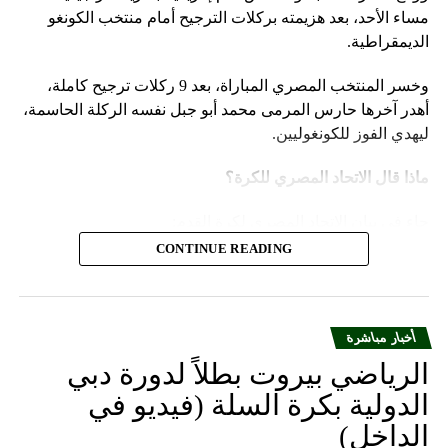
مساء الأحد، بعد هزيمته بركلات الترجيح أمام منتخب الكونغو
الديمقراطية.
وخسر المنتخب المصري المباراة، بعد 9 ركلات ترجيح كاملة،
أهدر آخرها حارس المرمى محمد أبو جبل نفسه الركلة الحاسمة،
ليهدي الفوز للكونغوليين.
ماذا قال الاتحاد المصري للكرة؟
جاء في بيان الاتحاد المصري لكرة القدم:
CONTINUE READING
يتقدم الاتحاد المصري لكرة القدم بالاعتذار إلى الجماهير
المصرية العظيمة، على ما قدمه المنتخب الوطني لكرة
القدم من نتائج خلال مشاركته في بطولة كأس الأمم
أخبار مباشرة
الإفريقية 2023 المقامة بدولة كوت ديفوار وعدم تحقيق
طموح الجماهير المصرية وأهداف مجلس إدارة الاتحاد
الرياضي بيروت بطلاً لدورة دبي
المصري لكرة القدم، الذي قام بالدور المنوط به من تلبية
الدولية بكرة السلة (فيديو في
جميع المتطلبات وتوفير كل السبل الخاصة لإعداد
الداخل)
المنتخب قبل وأثناء البطولة.