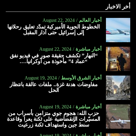
أخر الاخبار
أخبار العالم
August 22, 2024
الخطوط الجوية الأميركية تمدّد تعليق رحلاتها
إلى إسرائيل حتى آذار المقبل
أخبار مباشرة
August 22, 2024
“النهار” تكشف حقيقة صور في فيديو نفق
“عماد 4” مأخوذة من أوكرانيا….
أخبار الشرق الأوسط
August 19, 2024
مفاوضات هدنة غزة.. ملفات عالقة بانتظار
الحل
أخبار مباشرة
August 19, 2024
حزب الله: هجوم جوي متزامن بأسراب من
المسيّرات الإنقضاضية على ثكنة يعرا وقاعدة
سنط جين واستهداف ثكنة زرعيت
أخبار مباشرة
August 19, 2024