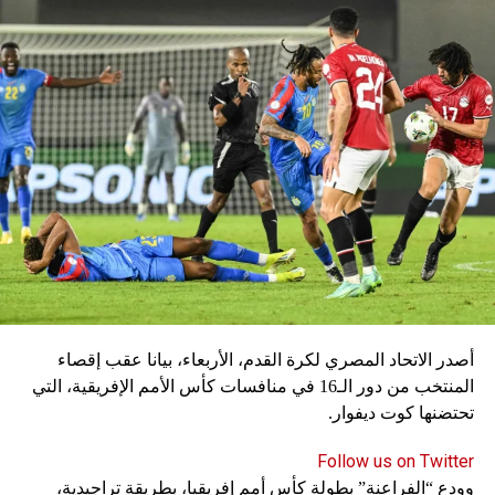
يتعافى الظهير الأيسر ألفونسو ديفيز من الإصابة، ويغيب
المهاجمان كينغسلي كومان وسيرج غنابري للإصابة أيضا.
سكاي نيوز
أصدر الاتحاد المصري لكرة القدم، الأربعاء، بيانا عقب إقصاء
المنتخب من دور الـ16 في منافسات كأس الأمم الإفريقية، التي
تحتضنها كوت ديفوار.
Follow us on Twitter
وودع “الفراعنة” بطولة كأس أمم إفريقيا، بطريقة تراجيدية،