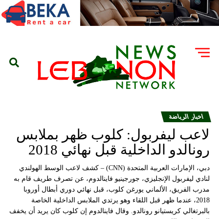
اخبار الرياضة
لاعب ليفربول: كلوب ظهر بملابس
رونالدو الداخلية قبل نهائي 2018
دبي، الإمارات العربية المتحدة (CNN) – كشف لاعب الوسط الهولندي
لنادي ليفربول الإنجليزي، جورجينيو فاينالدوم، عن تصرف طريف قام به
مدرب الفريق، الألماني يورغن كلوب، قبل نهائي دوري أبطال أوروبا
2018، عندما ظهر قبل اللقاء وهو يرتدي الملابس الداخلية الخاصة
بالبرتغالي كريستيانو رونالدو. وقال فاينالدوم إن كلوب كان يريد أن يخفف