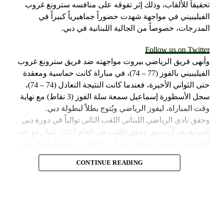
تحقيقاً للألقاب، وذلك إثر تفوقه على منافسه سترونغ غروب
الفيليبيني في مواجهة شهدت حضوراً جماهيرياً كبيراً في
المدرجات، خصوصاً من الجالية اللبنانية في دبي.
Follow us on Twitter
وأنهى فريق الرياضي بيروت مواجهته ضد فريق سترونغ غروب
الفيليبيني بالفوز (77 – 74)، في مباراة كانت حماسية ومعقدة
حتى الثواني الأخيرة، فعندما كانت النتيجة التعادل (74 – 74)،
سجل الأسطورة إسماعيل سمعة سلة الفوز (3 نقاط) مع نهاية
وقت المباراة، ليفوز الرياضي ويُتوج بطلاً لبطولة دبي.
وحقق نادي الرياضي اللبناني اللقب الثاني توالياً في دورة دبي
الدولية بعد أن سبق وحقق اللقب في العام 2023، كما رفع عدد
ألقابه في البطولة بشكل عام إلى 8 ألقاب، متقدماً بفارق كبير
عن صاحب المركز الثاني مهرام الإيراني الذي حقق لقبين في
CONTINUE READING
البطولة وخلفهما فريق مايتي سبورت الفيليبيني الذي حقق لقباً
وحيداً في تاريخ مشاركته.