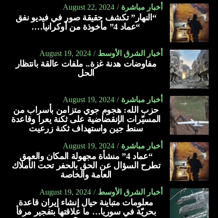
أخبار مباشرة
August 22, 2024
“النهار” تكشف حقيقة صور في فيديو نفق
“عماد 4” مأخوذة من أوكرانيا….
أخبار الشرق الأوسط
August 19, 2024
مفاوضات هدنة غزة.. ملفات عالقة بانتظار
الحل
أخبار مباشرة
August 19, 2024
حزب الله: هجوم جوي متزامن بأسراب من
المسيّرات الإنقضاضية على ثكنة يعرا وقاعدة
سنط جين واستهداف ثكنة زرعيت
أخبار مباشرة
August 19, 2024
“عماد 4” منشأة مجهولة المكان والعمق
تطرح السؤال عن الحق بالحفر تحت الأملاك
العامة والخاصة
أخبار الشرق الأوسط
August 19, 2024
معلومات متباينة حيال إنشاء إيران قاعدة
بحريّة في سوريا… ما علاقتها بتفجير مرفأ