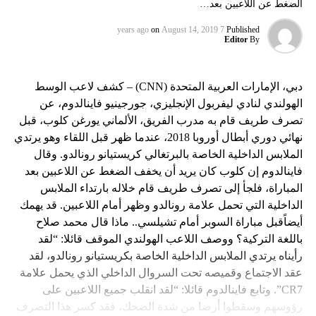
الضغط عن اللاعبين بعد…
on
August 14, 2019
7 years ago
Published
Editor
By
دبي، الإمارات العربية المتحدة (CNN) – كشف لاعب الوسط
الهولندي لنادي ليفربول الإنجليزي، جورجينيو فاينالدوم، عن
تصرف طريف قام به مدرب الفريق، الألماني يورغن كلوب، قبل
نهائي دوري أبطال أوروبا 2018، عندما ظهر قبل اللقاء وهو يرتدي
الملابس الداخلية الخاصة بالبرتغالي كريستيانو رونالدو. وقال
فاينالدوم إن كلوب كان يريد أن يخفف الضغط عن اللاعبين بعد
المباراة، فلجأ إلى تصرف طريف قام خلاله بارتداء الملابس
الداخلية التي تحمل علامة رونالدو وظهر أمام اللاعبين. قد يهمك
أيضاًقبل مباراة السوبر أمام تشيلسي.. ماذا قال محمد صلاح
باللغة التركية؟ ووصف اللاعب الهولندي الموقف قائلا: “لقد
رأيناه يرتدي الملابس الداخلية الخاصة بكريستيانو رونالدو، لقد
عقد الاجتماع وقميصه تحت السروال الداخلي الذي يحمل علامة
CR7”. وتابع فاينالدوم قائلا: “لقد انقلب جميع اللاعبين على
رؤوسهم وسقطوا أرضا من شدة الضحك، فقد كسر هذا التصرف