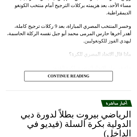
مساء الأحد، بعد هزيمته بركلات الترجيح أمام منتخب الكونغو
الديمقراطية.
وخسر المنتخب المصري المباراة، بعد 9 ركلات ترجيح كاملة،
أهدر آخرها حارس المرمى محمد أبو جبل نفسه الركلة الحاسمة،
ليهدي الفوز للكونغوليين.
ماذا قال الاتحاد المصري للكرة؟
جاء في بيان الاتحاد المصري لكرة القدم:
CONTINUE READING
يتقدم الاتحاد المصري لكرة القدم بالاعتذار إلى الجماهير
المصرية العظيمة، على ما قدمه المنتخب الوطني لكرة
القدم من نتائج خلال مشاركته في بطولة كأس الأمم
أخبار مباشرة
الإفريقية 2023 المقامة بدولة كوت ديفوار وعدم تحقيق
طموح الجماهير المصرية وأهداف مجلس إدارة الاتحاد
الرياضي بيروت بطلاً لدورة دبي
المصري لكرة القدم، الذي قام بالدور المنوط به من تلبية
الدولية بكرة السلة (فيديو في
جميع المتطلبات وتوفير كل السبل الخاصة لإعداد
الداخل)
المنتخب قبل وأثناء البطولة.