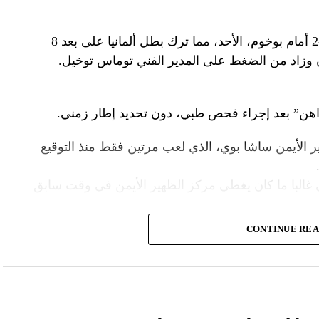
وخرج المدافع المغربي مصابا خلال الخسارة 3-2 أمام بوخوم، الأحد، مما ترك بطل ألمانيا على بعد 8
ن وزاد من الضغط على المدير الفني توماس توخيل.
هن” بعد إجراء فحص طبي، دون تحديد إطار زمني.
ر الأيمن ساشا بوي، الذي لعب مرتين فقط منذ التوقيع
 غالبا ما كان يغطي مركز الظهير الأيمن في وقت سابق
CONTINUE RE
بديلا لمزراوي أمام بوخوم، لكنه طرد وتم إيقافه عن
ن على سبيل الإعارة من توتنهام الشهر الماضي، قد