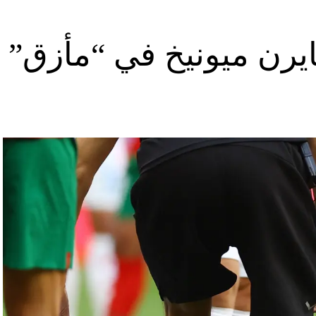
يرن ميونيخ في “مأزق”