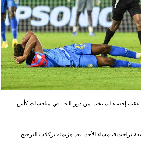
أصدر الاتحاد المصري لكرة القدم، الأربعاء، بيانا عقب إقصاء المنتخب من دور الـ16 في منافسات كأس
ة تراجيدية، مساء الأحد، بعد هزيمته بركلات الترجيح