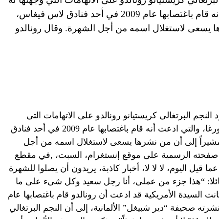
سيدة أمريكية تدعى كاثرين مايورغا، والتي ادعت أنه قام باغتصابها عام 2009 في أحد فنادق لاس فيغاس،
ها يسعى لاستغلال اسمه من أجل الشهرة. وقال رونالدو
مارات العربية المتحدة (CNN) – رد النجم البرتغالي كريستيانو رونالدو على الاتهامات التي
وجهتها له سيدة أمريكية تدعى كاثرين مايورغا، والتي ادعت أنه قام باغتصابها عام 2009 في أحد فنادق
مشيراً إلى أن من نشرها يسعى لاستغلال اسمه من أجل
 صفحته الرسمية على موقع إنستغرام، السبت، ,في مقطع
ما قيل اليوم، لا لا لا، أخبار كاذبة، يريدون أن يصلوا للشهرة
قائلا: “هذا جزء من عملي، أنا رجل سعيد وكل شيء على ما
نت السيدة الأمريكية قد ادعت أن رونالدو قام باغتصابها عام
شرته صحيفة “دير شبيغل” الألمانية، إلى أن النجم البرتغالي