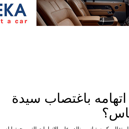
اتهامه باغتصاب سيدة
غاس؟
ة المتحدة (CNN) – رد النجم البرتغالي كريستيانو رونالدو على الاتهامات التي وجهتها له