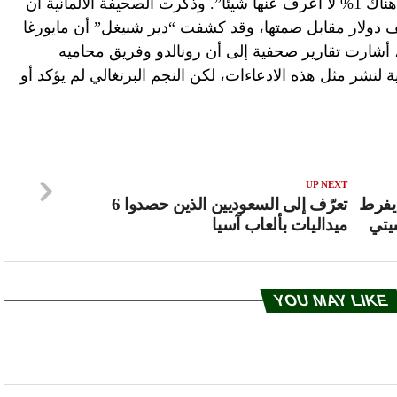
قال لها: “أنا رجل طيب بنسبة 99% ولكن هناك 1% لا أعرف عنها شيئاً”. وذكرت الصحيفة الألمانية أن
دو منح السيدة الأمريكية مبلغ 375 ألف دولار مقابل صمتها، وقد كشفت “دير شبيغل” أن مايورغا
، أشارت تقارير صحفية إلى أن رونالدو وفريق محاميه
لنشر مثل هذه الادعاءات، لكن النجم البرتغالي لم يؤكد أو
UP NEXT
 يفرط
تعرّف إلى السعوديين الذين حصدوا 6
يتي
ميداليات بألعاب آسيا
YOU MAY LIKE