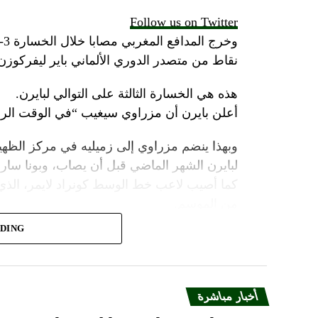
Follow us on Twitter
نقاط من متصدر الدوري الألماني باير ليفركوز
هذه هي الخسارة الثالثة على التوالي لبايرن.
أعلن بايرن أن مزراوي سيغيب “في الوقت الرا
وبهذا ينضم مزراوي إلى زميليه في مركز الظهي
لبايرن الشهر الماضي قبل أن يصاب، وبونا سار.
كما أصيب لاعب خط الوسط كونراد لايمر، الذي
من الموسم.
ADING
دخل لاعب خط الوسط المدافع دايوت أوباميكانو 
مباراة السبت أمام لايبزيغ.
قد يعني ذلك أن إريك داير، الذي انضم إلى باير
أخبار مباشرة
يطلب منه شغل دور الظهير الأيمن.