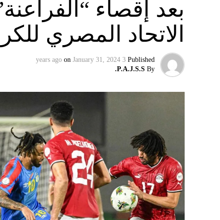
بعد إقصاء “الفراعنة”
ويواجه توخيل مزيدا من المخاوف بشأن الاختيار
الاتحاد المصري للكر
الإصابة، ويغيب المهاجمان كينغسلي كومان وسير
سكاي نيوز
on
January 31, 2024
3 years ago
Published
P.A.J.S.S.
By