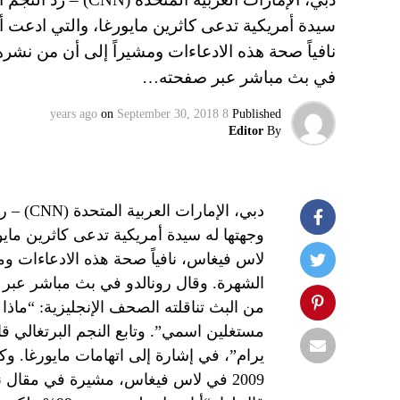
نافياً صحة هذه الادعاءات ومشيراً إلى أن من نشر
في بث مباشر عبر صفحته…
on
September 30, 2018
8 years ago
Published
Editor
By
دبي، الإ
لاس فيغاس، نافياً صحة هذه الادعاءات و
الشهرة. وقال رونالدو في بث مباشر عبر
من البث تناقلته الصحف الإنجليزية: “ماذا ع
مستغلين اسمي”. وتابع النجم البرتغالي 
يرام”، في إشارة إلى اتهامات مايورغا. وكا
2009 في لاس فيغاس، مشيرة في مقال ن