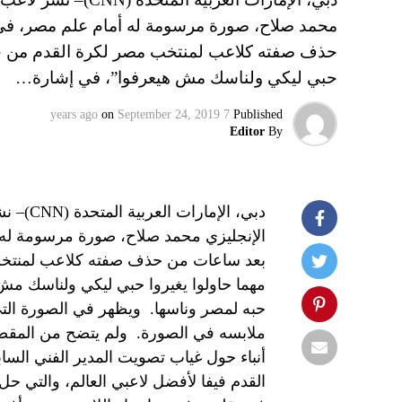
محمد صلاح، صورة مرسومة له أمام علم مصر، في
حذف صفته كلاعب لمنتخب مصر لكرة القدم من حسابه
حبي ليكي ولناسك مش هيعرفوا”، في إشارة…
on
September 24, 2019
7 years ago
Published
Editor
By
دبي، ال
الإنجليزي محمد صلاح، صورة مرسومة له
بعد ساعات من حذف صفته كلاعب لمنتخب م
مهما حاولوا يغيروا حبي ليكي ولناسك مش 
حبه لمصر وناسها. ويظهر في الصورة الت
ملابسه في الصورة. ولم يتضح من المقصود 
أنباء حول غياب تصويت المدير الفني الساب
القدم فيفا لأفضل لاعبي العالم، والتي حل 