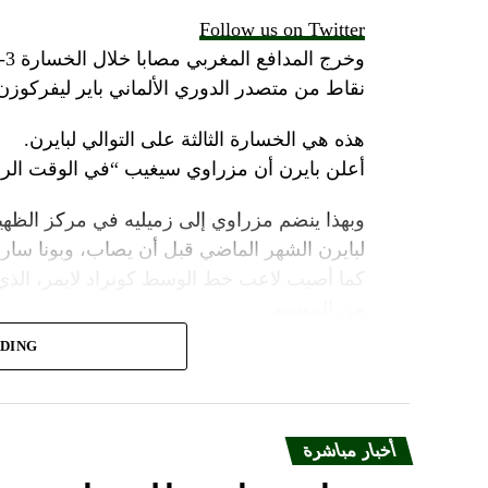
Follow us on Twitter
نقاط من متصدر الدوري الألماني باير ليفركوز
هذه هي الخسارة الثالثة على التوالي لبايرن.
أعلن بايرن أن مزراوي سيغيب “في الوقت الرا
وبهذا ينضم مزراوي إلى زميليه في مركز الظهي
لبايرن الشهر الماضي قبل أن يصاب، وبونا سار.
كما أصيب لاعب خط الوسط كونراد لايمر، الذي
من الموسم.
ADING
دخل لاعب خط الوسط المدافع دايوت أوباميكانو 
مباراة السبت أمام لايبزيغ.
قد يعني ذلك أن إريك داير، الذي انضم إلى باير
أخبار مباشرة
يطلب منه شغل دور الظهير الأيمن.