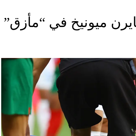
يرن ميونيخ في “مأزق”