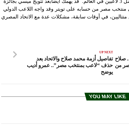
في تقليص فرص اختيار اللاعب ضمن أفضل 3 لاعبين في العالم. قد يهمك أيضاًبعد تتويج ميسي بجائزة
منتخب مصر من حسابه على تويتر وقد واجه اللاعب الدولي
متتاليين، في أوقات سابقة، مشكلات عدة مع الاتحاد المصري
UP NEXT
. صلاح
تفاصيل أزمة محمد صلاح والاتحاد بعد
صر من
حذف “لاعب بمنتخب مصر”.. عمرو أديب
يوضح
YOU MAY LIKE