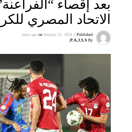
بعد إقصاء “الفراعنة”
ويواجه توخيل مزيدا من المخاوف بشأن الاختيار
الاتحاد المصري للكر
الإصابة، ويغيب المهاجمان كينغسلي كومان وسير
سكاي نيوز
on
January 31, 2024
3 years ago
Published
P.A.J.S.S.
By