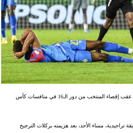
أصدر الاتحاد المصري لكرة القدم، الأربعاء، بيانا عقب إقصاء المنتخب من دور الـ16 في منافسات كأس
ة تراجيدية، مساء الأحد، بعد هزيمته بركلات الترجيح