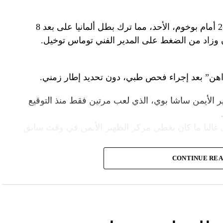
وخرج المدافع المغربي مصابا خلال الخسارة 3-2 أمام بوخوم، الأحد، مما ترك بطل ألمانيا على بعد 8
ن وزاد من الضغط على المدير الفني توماس توخيل.
هن” بعد إجراء فحص طبي، دون تحديد إطار زمني.
ر الأيمن ساشا بوي، الذي لعب مرتين فقط منذ التوقيع
 غالبا ما كان يغطي مركز الظهير الأيمن في وقت سابق
CONTINUE RE
بديلا لمزراوي أمام بوخوم، لكنه طرد وتم إيقافه عن
ن على سبيل الإعارة من توتنهام الشهر الماضي، قد