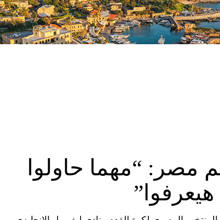
 مصر: “مهما حاولوا
هيعرفوا”
ية المتحدة (CNN)– نشر لاعب المنتخب المصري لكرة القدم ونادي ليفربول الإنجليزي