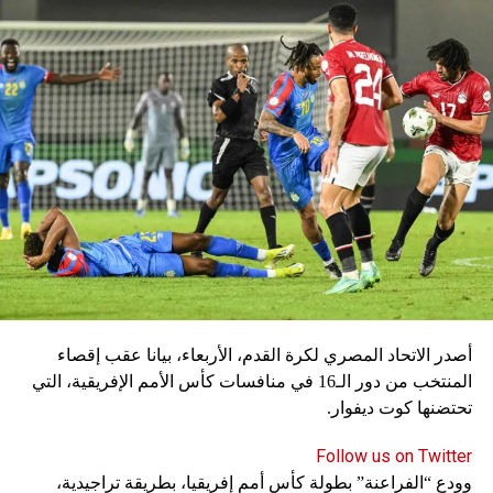
المهاجمان كينغسلي كومان وسيرج غنابري للإصابة أيضا.
سكاي نيوز
أصدر الاتحاد المصري لكرة القدم، الأربعاء، بيانا عقب إقصاء
المنتخب من دور الـ16 في منافسات كأس الأمم الإفريقية، التي
تحتضنها كوت ديفوار.
Follow us on Twitter
وودع “الفراعنة” بطولة كأس أمم إفريقيا، بطريقة تراجيدية،