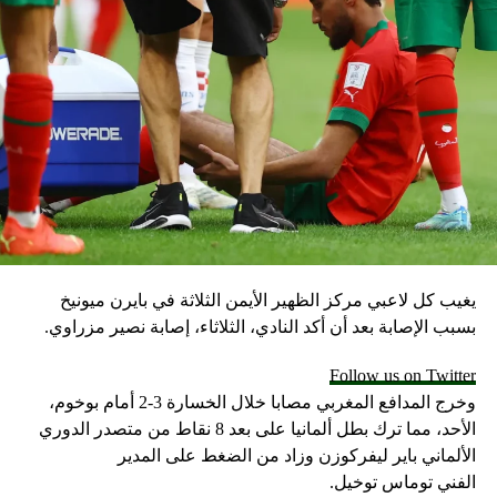
قبل يوم الخميس، الذي سيعلن فيه “اليويفا” عن اسم البلد الفائز
بتنظيم البطولة.
RELATED TOPICS:
UP NEX
بعد تركي آل الشيخ.. قرار من شركة صلة بـ”2 مليار جنيه”
شأن “الاستثمار” في مصر
DON'T MISS
“حوار ساخن” يكشف تصعيداً جديداً في الخلاف بين مورينيو
وبوغبا
يغيب كل لاعبي مركز الظهير الأيمن الثلاثة في بايرن ميونيخ
بسبب الإصابة بعد أن أكد النادي، الثلاثاء، إصابة نصير مزراوي.
Follow us on Twitter
وخرج المدافع المغربي مصابا خلال الخسارة 3-2 أمام بوخوم،
الأحد، مما ترك بطل ألمانيا على بعد 8 نقاط من متصدر الدوري
الألماني باير ليفركوزن وزاد من الضغط على المدير
الفني توماس توخيل.