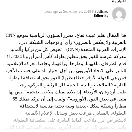
اختيار بلد…
on
September 26, 2018
8 years ago
Published
Editor
By
هذا المقال بقلم عبيدة نفاع، محرر الشؤون الرياضية بموقع CNN
بالعربية ولا يعكس بالضرورة رأي أو توجهات الشبكة. دبي،
الإمارات العربية المتحدة (CNN) – تخوض كل من تركيا وألمانيا
معركة شرسة للفوز بحق تنظيم بطولة كأس أمم أوروبا 2024، إذ
قدم الطرفان ملفيهما، وطرحا أوراقهما، وخاضا معركة الإعلامية
للتأثير على الاتحاد الأوروبي من أجل اختيار بلد على حساب الآخر،
فمن هي الدولة الأوفر حظا (نظريا) للغوز بحق استضافة البطولة
القارية؟ الملاعب والبنية التحتية قال الرئيس التركي، رجب
طيب أردوغان، الأربعاء، إن بلاده تمتلك ملاعب ضخمة “ليس لها
مثيل في بعض الدول الأوروبية”، ولفت إلى أن تركيا تمتلك 55
مطاراً وشبكة سكك حديدية وبنية تحتية مناسبة لاستضافة
البطولة. بالمقابل، هرعت بعض وسائل الإعلام الألمانية
لاستعراض أبرز ملاعب ألمانيا القادرة على استضافة البطولة،
وأشارت بعضها إلى أن الاتحاد الأوروبي وصف الملاعب الـ10 التي