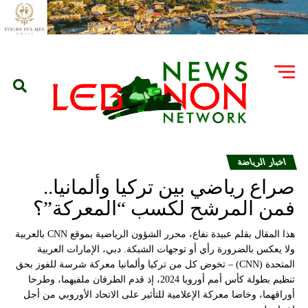
اخبار الرياضة
صراع رياضي بين تركيا وألمانيا..
فمن المرشح لكسب “المعركة”؟
هذا المقال بقلم عبيدة نفاع، محرر الشؤون الرياضية بموقع CNN بالعربية
ولا يعكس بالضرورة رأي أو توجهات الشبكة. دبي، الإمارات العربية
المتحدة (CNN) – تخوض كل من تركيا وألمانيا معركة شرسة للفوز بحق
تنظيم بطولة كأس أمم أوروبا 2024، إذ قدم الطرفان ملفيهما، وطرحا
أوراقهما، وخاضا معركة الإعلامية للتأثير على الاتحاد الأوروبي من أجل