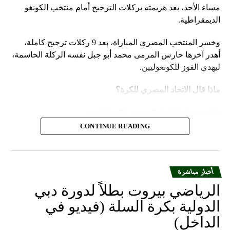
مساء الأحد، بعد هزيمته بركلات الترجيح أمام منتخب الكونغو
الديمقراطية.
وخسر المنتخب المصري المباراة، بعد 9 ركلات ترجيح كاملة،
أهدر آخرها حارس المرمى محمد أبو جبل نفسه الركلة الحاسمة،
ليهدي الفوز للكونغوليين.
ماذا قال الاتحاد المصري للكرة؟
جاء في بيان الاتحاد المصري لكرة القدم:
CONTINUE READING
يتقدم الاتحاد المصري لكرة القدم بالاعتذار إلى الجماهير
المصرية العظيمة، على ما قدمه المنتخب الوطني لكرة
القدم من نتائج خلال مشاركته في بطولة كأس الأمم
أخبار مباشرة
الإفريقية 2023 المقامة بدولة كوت ديفوار وعدم تحقيق
طموح الجماهير المصرية وأهداف مجلس إدارة الاتحاد
الرياضي بيروت بطلاً لدورة دبي
المصري لكرة القدم، الذي قام بالدور المنوط به من تلبية
الدولية بكرة السلة (فيديو في
جميع المتطلبات وتوفير كل السبل الخاصة لإعداد
الداخل)
المنتخب قبل وأثناء البطولة.