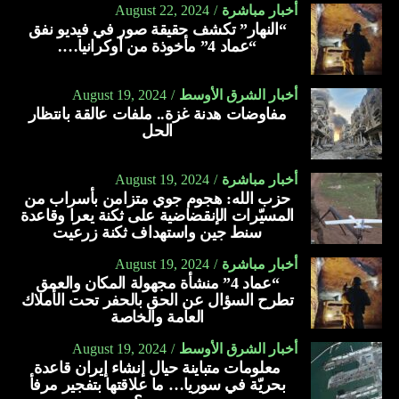
أخبار مباشرة
August 22, 2024
“النهار” تكشف حقيقة صور في فيديو نفق
“عماد 4” مأخوذة من أوكرانيا….
أخبار الشرق الأوسط
August 19, 2024
مفاوضات هدنة غزة.. ملفات عالقة بانتظار
الحل
أخبار مباشرة
August 19, 2024
حزب الله: هجوم جوي متزامن بأسراب من
المسيّرات الإنقضاضية على ثكنة يعرا وقاعدة
سنط جين واستهداف ثكنة زرعيت
أخبار مباشرة
August 19, 2024
“عماد 4” منشأة مجهولة المكان والعمق
تطرح السؤال عن الحق بالحفر تحت الأملاك
العامة والخاصة
أخبار الشرق الأوسط
August 19, 2024
معلومات متباينة حيال إنشاء إيران قاعدة
بحريّة في سوريا… ما علاقتها بتفجير مرفأ