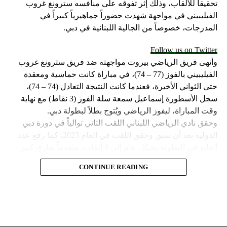
تحقيقاً للألقاب، وذلك إثر تفوقه على منافسه سترونغ غروب
الفيليبيني في مواجهة شهدت حضوراً جماهيرياً كبيراً في
المدرجات، خصوصاً من الجالية اللبنانية في دبي.
Follow us on Twitter
وأنهى فريق الرياضي بيروت مواجهته ضد فريق سترونغ غروب
الفيليبيني بالفوز (77 – 74)، في مباراة كانت حماسية ومعقدة
حتى الثواني الأخيرة، فعندما كانت النتيجة التعادل (74 – 74)،
سجل الأسطورة إسماعيل سمعة سلة الفوز (3 نقاط) مع نهاية
وقت المباراة، ليفوز الرياضي ويُتوج بطلاً لبطولة دبي.
وحقق نادي الرياضي اللبناني اللقب الثاني توالياً في دورة دبي
الدولية بعد أن سبق وحقق اللقب في العام 2023، كما رفع عدد
ألقابه في البطولة بشكل عام إلى 8 ألقاب، متقدماً بفارق كبير
عن صاحب المركز الثاني مهرام الإيراني الذي حقق لقبين في
CONTINUE READING
البطولة وخلفهما فريق مايتي سبورت الفيليبيني الذي حقق لقباً
وحيداً في تاريخ مشاركته.