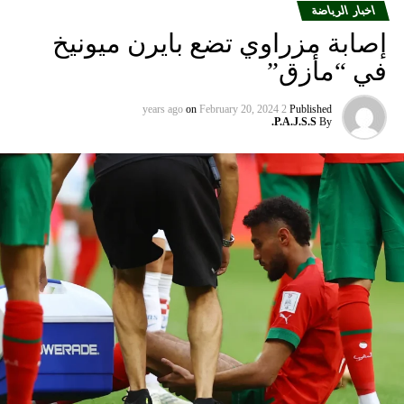
اخبار الرياضة
إصابة مزراوي تضع بايرن ميونيخ
في “مأزق”
on
February 20, 2024
2 years ago
Published
P.A.J.S.S.
By