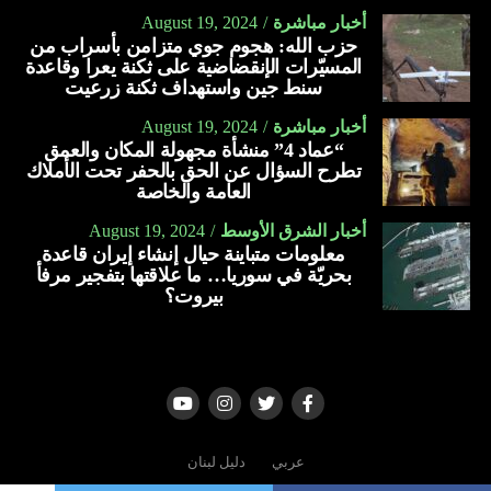
أخبار مباشرة
August 19, 2024
حزب الله: هجوم جوي متزامن بأسراب من
المسيّرات الإنقضاضية على ثكنة يعرا وقاعدة
سنط جين واستهداف ثكنة زرعيت
أخبار مباشرة
August 19, 2024
“عماد 4” منشأة مجهولة المكان والعمق
تطرح السؤال عن الحق بالحفر تحت الأملاك
العامة والخاصة
أخبار الشرق الأوسط
August 19, 2024
معلومات متباينة حيال إنشاء إيران قاعدة
بحريّة في سوريا… ما علاقتها بتفجير مرفأ
بيروت؟
عربي
دليل لبنان