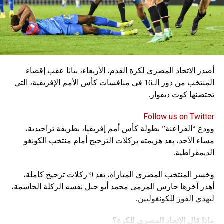
أصدر الاتحاد المصري لكرة القدم، الأربعاء، بيانا عقب إقصاء
المنتخب من دور الـ16 في منافسات كأس الأمم الإفريقية، التي
تحتضنها كوت ديفوار.
Follow us on Twitter
وودع “الفراعنة” بطولة كأس أمم إفريقيا، بطريقة تراجيدية،
مساء الأحد، بعد هزيمته بركلات الترجيح أمام منتخب الكونغو
الديمقراطية.
وخسر المنتخب المصري المباراة، بعد 9 ركلات ترجيح كاملة،
أهدر آخرها حارس المرمى محمد أبو جبل نفسه الركلة الحاسمة،
ليهدي الفوز للكونغوليين.
ماذا قال الاتحاد المصري للكرة؟