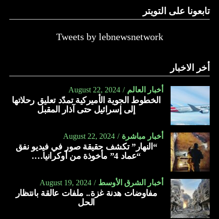
تابعونا على التويتر
Tweets by lebnewsnetwork
أخر الاخبار
أخبار العالم
August 22, 2024
الخطوط الجوية الأميركية تمدّد تعليق رحلاتها
إلى إسرائيل حتى آذار المقبل
أخبار مباشرة
August 22, 2024
“النهار” تكشف حقيقة صور في فيديو نفق
“عماد 4” مأخوذة من أوكرانيا….
أخبار الشرق الأوسط
August 19, 2024
مفاوضات هدنة غزة.. ملفات عالقة بانتظار
الحل