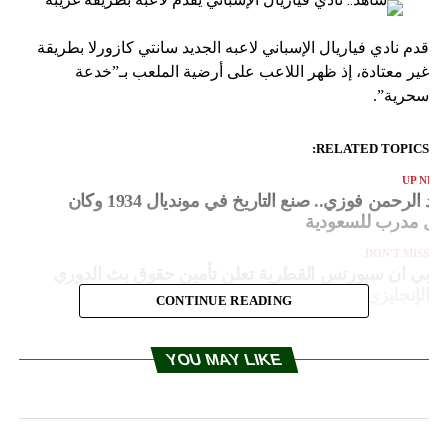
قدم نادي فياريال الإسباني لاعبه الجديد سانتي كازورلا بطريقة
غير معتادة، إذ ظهر اللاعب على أرضية الملعب بـ”خدعة
سحرية”.
RELATED TOPICS:
UP NEX
عبد الرحمن فوزي.. صنع التاريخ في مونديال 1934 وكان
ول مدرب للسعودية
DON'T MISS
بي ان سبورتس القطرية تعلن تأمين حقوق بث الدوري
الإنجليزي الممتاز 2019-2022
CONTINUE READING
YOU MAY LIKE