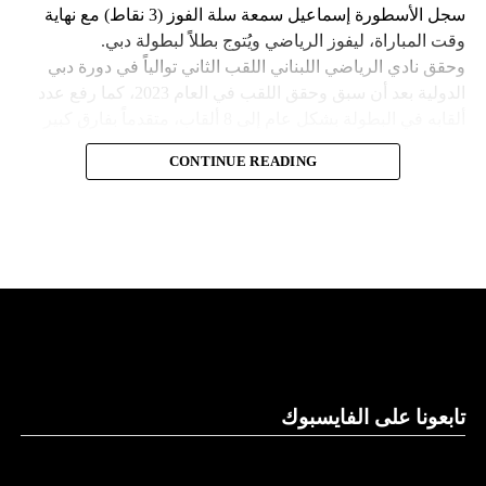
سجل الأسطورة إسماعيل سمعة سلة الفوز (3 نقاط) مع نهاية
وقت المباراة، ليفوز الرياضي ويُتوج بطلاً لبطولة دبي.
وحقق نادي الرياضي اللبناني اللقب الثاني توالياً في دورة دبي
الدولية بعد أن سبق وحقق اللقب في العام 2023، كما رفع عدد
ألقابه في البطولة بشكل عام إلى 8 ألقاب، متقدماً بفارق كبير
عن صاحب المركز الثاني مهرام الإيراني الذي حقق لقبين في
CONTINUE READING
البطولة وخلفهما فريق مايتي سبورت الفيليبيني الذي حقق لقباً
وحيداً في تاريخ مشاركته.
تابعونا على الفايسبوك