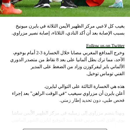
يغيب كل لاعبي مركز الظهير الأيمن الثلاثة في بايرن ميونيخ
بسبب الإصابة بعد أن أكد النادي، الثلاثاء، إصابة نصير مزراوي.
Follow us on Twitter
وخرج المدافع المغربي مصابا خلال الخسارة 3-2 أمام بوخوم،
الأحد، مما ترك بطل ألمانيا على بعد 8 نقاط من متصدر الدوري
الألماني باير ليفركوزن وزاد من الضغط على المدير
الفني توماس توخيل.
هذه هي الخسارة الثالثة على التوالي لبايرن.
أعلن بايرن أن مزراوي سيغيب “في الوقت الراهن” بعد إجراء
فحص طبي، دون تحديد إطار زمني.
وبهذا ينضم مزراوي إلى زميليه في مركز الظهير الأيمن ساشا
بوي، الذي لعب مرتين فقط منذ التوقيع لبايرن الشهر الماضي
قبل أن يصاب، وبونا سار.