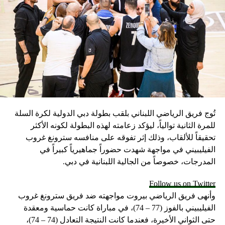
الجماهير المصرية، فإن المجلس بصدد عقد اجتماع يوم
الأحد الموافق 4 / 2 / 2024 لدراسة التقارير الفنية
والطبية والإدارية وتقرير رئيس البعثة والمشرف على
المنتخب لاتخاذ القرارات المناسبة.
لن يدخر الاتحاد أي جهد أو فكر لاتخاذ كل ما هو ممكن
ومناسب لمصلحة المنتخبات الوطنية في الفترة المقبلة.
سكاي نيوز
تُوج فريق الرياضي اللبناني بلقب بطولة دبي الدولية لكرة السلة
للمرة الثانية توالياً، ليؤكد زعامته لهذه البطولة لكونه الأكثر
تحقيقاً للألقاب، وذلك إثر تفوقه على منافسه سترونغ غروب
الفيليبيني في مواجهة شهدت حضوراً جماهيرياً كبيراً في
المدرجات، خصوصاً من الجالية اللبنانية في دبي.
Follow us on Twitter
وأنهى فريق الرياضي بيروت مواجهته ضد فريق سترونغ غروب
الفيليبيني بالفوز (77 – 74)، في مباراة كانت حماسية ومعقدة
حتى الثواني الأخيرة، فعندما كانت النتيجة التعادل (74 – 74)،