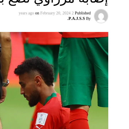
on
February 20, 2024
2 years ago
Published
P.A.J.S.S.
By