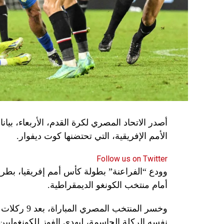
الأمم الإفريقية، التي تحتضنها كوت ديفوار.
Follow us on Twitter
وودع “الفراعنة” بطولة كأس أمم إفريقيا، بطريق
أمام منتخب الكونغو الديمقراطية.
وخسر المنتخ
نفسه الركلة الحاسمة، ليهدي الفوز للكونغوليين