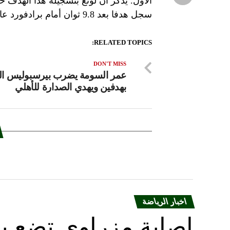
الأول. يذكر أن لونغ بتسجيله هذا الهدف حط
سجل هدفا بعد 9.8 ثوان أمام برادفورد عام 2000.
RELATED TOPICS:
DON'T MISS
عمر السومة يضرب بيرسبوليس الإ
بهدفين ويهدي الصدارة للأهلي
اخبار الرياضة
إصابة مزراوي تضع با