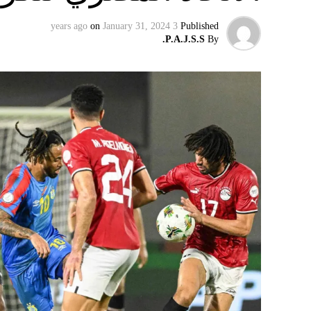
سكاي نيوز
on
January 31, 2024
3 years ago
Published
P.A.J.S.S.
By