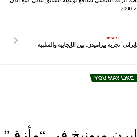
ّم الرقم القياسي لمدافع توتنهام السابق ليدلي كينغ الذي
UP NEXT
يراني
تجربة بيراميدز.. بين الإيجابية والسلبية
YOU MAY LIKE
يرن ميونيخ في “مأزق”