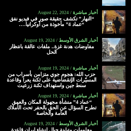
أخبار مباشرة
August 22, 2024
“النهار” تكشف حقيقة صور في فيديو نفق
“عماد 4” مأخوذة من أوكرانيا….
أخبار الشرق الأوسط
August 19, 2024
مفاوضات هدنة غزة.. ملفات عالقة بانتظار
الحل
أخبار مباشرة
August 19, 2024
حزب الله: هجوم جوي متزامن بأسراب من
المسيّرات الإنقضاضية على ثكنة يعرا وقاعدة
سنط جين واستهداف ثكنة زرعيت
أخبار مباشرة
August 19, 2024
“عماد 4” منشأة مجهولة المكان والعمق
تطرح السؤال عن الحق بالحفر تحت الأملاك
العامة والخاصة
أخبار الشرق الأوسط
August 19, 2024
معلومات متباينة حيال إنشاء إيران قاعدة