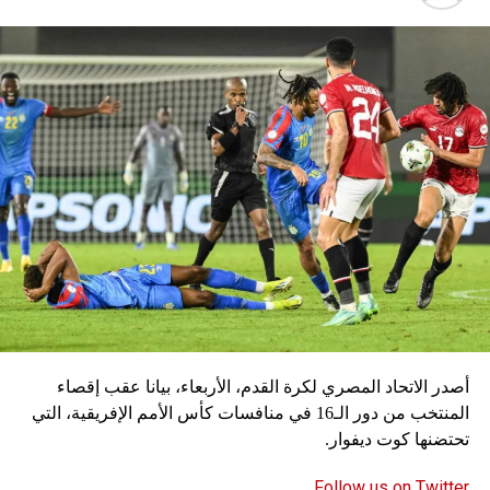
ويواجه توخيل مزيدا من المخاوف بشأن الاختيارات، في حين
يتعافى الظهير الأيسر ألفونسو ديفيز من الإصابة، ويغيب
المهاجمان كينغسلي كومان وسيرج غنابري للإصابة أيضا.
سكاي نيوز
أصدر الاتحاد المصري لكرة القدم، الأربعاء، بيانا عقب إقصاء
المنتخب من دور الـ16 في منافسات كأس الأمم الإفريقية، التي
تحتضنها كوت ديفوار.
Follow us on Twitter