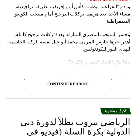
وودع “الفراعنة” بطولة كأس أمم إفريقيا، بطريقة تراجيدية،
مساء الأحد، بعد هزيمته بركلات الترجيح أمام منتخب الكونغو
الديمقراطية.
وخسر المنتخب المصري المباراة، بعد 9 ركلات ترجيح كاملة،
أهدر آخرها حارس المرمى محمد أبو جبل نفسه الركلة الحاسمة،
ليهدي الفوز للكونغوليين.
ماذا قال الاتحاد المصري للكرة؟
جاء في بيان الاتحاد المصري لكرة القدم:
CONTINUE READING
يتقدم الاتحاد المصري لكرة القدم بالاعتذار إلى الجماهير
المصرية العظيمة، على ما قدمه المنتخب الوطني لكرة
القدم من نتائج خلال مشاركته في بطولة كأس الأمم
أخبار مباشرة
الإفريقية 2023 المقامة بدولة كوت ديفوار وعدم تحقيق
طموح الجماهير المصرية وأهداف مجلس إدارة الاتحاد
الرياضي بيروت بطلاً لدورة دبي
المصري لكرة القدم، الذي قام بالدور المنوط به من تلبية
الدولية بكرة السلة (فيديو في
جميع المتطلبات وتوفير كل السبل الخاصة لإعداد