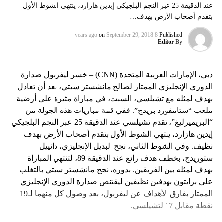
عند الدقيقة 25 عبر النجم البلجيكي إيدين هازارد، ينتهي الشوط الأول
بتقدم أصحاب الأرض بهدف…
on
September 29, 2018
8 years ago
Published
Editor
By
دبي، الإمارات العربية المتحدة (CNN) – خسر ليفربول صدارة
الدوري الإنجليزي الممتاز لصالح مانشستر سيتي، بعد أن تعادل
بهدف لمثله مع تشيلسي، السبت، في مباراة مثيرة على أرضية
ملعب “ستامفورد بريدج”. ففي قمة مباريات هذه الجولة من
“البريميرليغ”، تقدم تشيلسي عند الدقيقة 25 عبر النجم البلجيكي
إيدين هازارد، ينتهي الشوط الأول بتقدم أصحاب الأرض بهدف
نظيف. وفي الشوط الثاني، نجح البديل الإنجليزي، دانييل
ستوريدج، بخطف هدف رائع عند الدقيقة 89، لتنتهي المباراة
بهدف لمثله بين الفريقين. بدوره، نجح مانشستر سيتي بالتغلب
على برايتون بهدفين نظيفين ليقتنص صدارة الدوري الإنجليزي
الممتاز بفارق الأهداف عن ليفربول، بعد وصول كل منهما لـ19
نقطة مقابل 17 لتشيلسي.