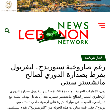
اخبار الرياضة
رغم صاروخية ستوريدج.. ليفربول
يفرط بصدارة الدوري لصالح
مانشستر سيتي
دبي، الإمارات العربية المتحدة (CNN) – خسر ليفربول صدارة الدوري
الإنجليزي الممتاز لصالح مانشستر سيتي، بعد أن تعادل بهدف لمثله مع
تشيلسي، السبت، في مباراة مثيرة على أرضية ملعب “ستامفورد
بريدج”. ففي قمة مباريات هذه الجولة من “البريميرليغ”، تقدم تشيلسي