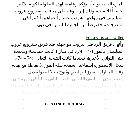
للمرة الثانية توالياً، ليؤكد زعامته لهذه البطولة لكونه الأكثر
تحقيقاً للألقاب، وذلك إثر تفوقه على منافسه سترونغ غروب
الفيليبيني في مواجهة شهدت حضوراً جماهيرياً كبيراً في
المدرجات، خصوصاً من الجالية اللبنانية في دبي.
Follow us on Twitter
وأنهى فريق الرياضي بيروت مواجهته ضد فريق سترونغ غروب
الفيليبيني بالفوز (77 – 74)، في مباراة كانت حماسية ومعقدة
حتى الثواني الأخيرة، فعندما كانت النتيجة التعادل (74 – 74)،
سجل الأسطورة إسماعيل سمعة سلة الفوز (3 نقاط) مع نهاية
وقت المباراة، ليفوز الرياضي ويُتوج بطلاً لبطولة دبي.
وحقق نادي الرياضي اللبناني اللقب الثاني توالياً في دورة دبي
الدولية بعد أن سبق وحقق اللقب في العام 2023، كما رفع عدد
ألقابه في البطولة بشكل عام إلى 8 ألقاب، متقدماً بفارق كبير
عن صاحب المركز الثاني مهرام الإيراني الذي حقق لقبين في
CONTINUE READING
البطولة وخلفهما فريق مايتي سبورت الفيليبيني الذي حقق لقباً
وحيداً في تاريخ مشاركته.