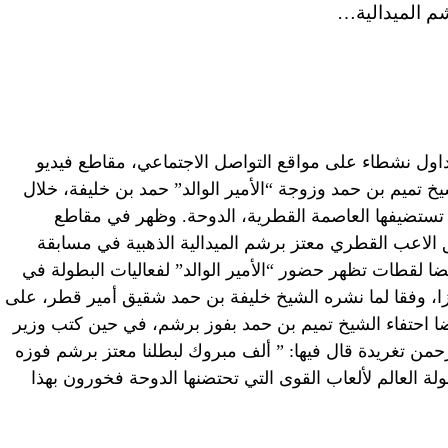
م الميدالية…
إمارات العربية المتحدة (CNN)—تداول نشطاء على مواقع التواصل الاجتماعي، مقاطع فيديو
خ تميم بن حمد وزوجة “الأمير الوالد” حمد بن خليفة، خلال
ي تستضيفها العاصمة القطرية، الدوحة. وظهر في مقاطع
 الاعب القطري معتز برشم الميدالية الذهبية في مسابقة
ا لقطات تظهر حضور “الأمير الوالد” لفعاليات البطولة في
زا، وفقا لما نشره الشيخ خليفة بن حمد شقيق أمير قطر، على
ضا احتفاء الشيخ تميم بن حمد بفوز برشم، في حين كتب وزير
حمن تغريدة قال فيها: ” ألف مبروك لبطلنا معتز برشم فوزه
ولة العالم لألعاب القوى التي تحتضنها الدوحة فخورون بهذا