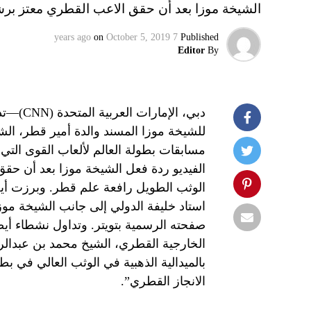
الشيخة موزا بعد أن حقق الاعب القطري معتز برش
on
October 5, 2019
7 years ago
Published
Editor
By
دبي، ال
للشيخة موزا المسند والدة أمير قطر، الشي
مسابقات بطولة العالم لألعاب القوى الت
الفيديو ردة فعل الشيخة موزا بعد أن حقق
الوثب الطويل رافعة علم قطر. وبرزت أيض
استاد خليفة الدولي إلى جانب الشيخة مو
صفحته الرسمية بتويتر. وتداول نشطاء أي
الخارجية القطري، الشيخ محمد بن عبدالر
بالميدالية الذهبية في الوثب العالي في بط
الانجاز القطري”.