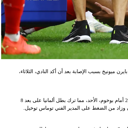
يرن ميونيخ بسبب الإصابة بعد أن أكد النادي، الثلاثاء،
وخرج المدافع المغربي مصابا خلال الخسارة 3-2 أمام بوخوم، الأحد، مما ترك بطل ألمانيا على بعد 8
ن وزاد من الضغط على المدير الفني توماس توخيل.