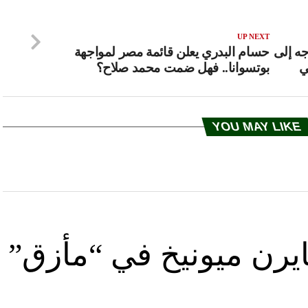
UP NEXT
جه إلى
حسام البدري يعلن قائمة مصر لمواجهة
ي
بوتسوانا.. فهل ضمت محمد صلاح؟
YOU MAY LIKE
يرن ميونيخ في “مأزق”