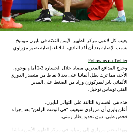
المصدر: rsport.ria.ru
RELATED TOPICS:
UP NEX
حمد صلاح: أنا واثق من قدرتي على خوض مونديال روسيا
يغيب كل لاعبي مركز الظهير الأيمن الثلاثة في بايرن ميونيخ
DON'T MISS
كرات عملاقة في طريقها من المكسيك إلى روسيا استعدادا
بسبب الإصابة بعد أن أكد النادي، الثلاثاء، إصابة نصير مزراوي.
للمونديال
Follow us on Twitter
وخرج المدافع المغربي مصابا خلال الخسارة 3-2 أمام بوخوم،
الأحد، مما ترك بطل ألمانيا على بعد 8 نقاط من متصدر الدوري
الألماني باير ليفركوزن وزاد من الضغط على المدير
الفني توماس توخيل.
هذه هي الخسارة الثالثة على التوالي لبايرن.
أعلن بايرن أن مزراوي سيغيب “في الوقت الراهن” بعد إجراء
فحص طبي، دون تحديد إطار زمني.
وبهذا ينضم مزراوي إلى زميليه في مركز الظهير الأيمن ساشا