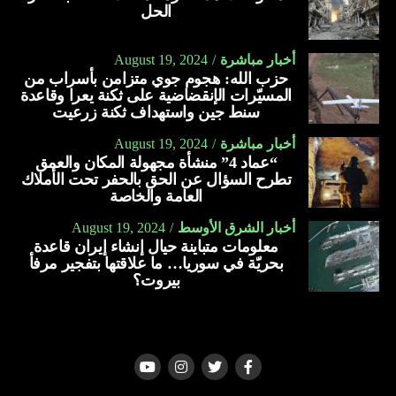
الحل
أخبار مباشرة
August 19, 2024
حزب الله: هجوم جوي متزامن بأسراب من
المسيّرات الإنقضاضية على ثكنة يعرا وقاعدة
سنط جين واستهداف ثكنة زرعيت
أخبار مباشرة
August 19, 2024
“عماد 4” منشأة مجهولة المكان والعمق
تطرح السؤال عن الحق بالحفر تحت الأملاك
العامة والخاصة
أخبار الشرق الأوسط
August 19, 2024
معلومات متباينة حيال إنشاء إيران قاعدة
بحريّة في سوريا… ما علاقتها بتفجير مرفأ
بيروت؟