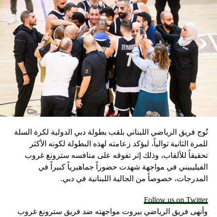
إذ يؤكد مجلس إدارة الاتحاد المصري لكرة القدم علي أنه
جزء من نسيج الشعب المصري ويشعرون بما تشعر به
الجماهير المصرية، فإن المجلس بصدد عقد اجتماع يوم
الأحد الموافق 4 / 2 / 2024 لدراسة التقارير الفنية
والطبية والإدارية وتقرير رئيس البعثة والمشرف على
المنتخب لاتخاذ القرارات المناسبة.
لن يدخر الاتحاد أي جهد أو فكر لاتخاذ كل ما هو ممكن
ومناسب لمصلحة المنتخبات الوطنية في الفترة المقبلة.
سكاي نيوز
تُوج فريق الرياضي اللبناني بلقب بطولة دبي الدولية لكرة السلة
للمرة الثانية توالياً، ليؤكد زعامته لهذه البطولة لكونه الأكثر
تحقيقاً للألقاب، وذلك إثر تفوقه على منافسه سترونغ غروب
الفيليبيني في مواجهة شهدت حضوراً جماهيرياً كبيراً في
المدرجات، خصوصاً من الجالية اللبنانية في دبي.
Follow us on Twitter
وأنهى فريق الرياضي بيروت مواجهته ضد فريق سترونغ غروب