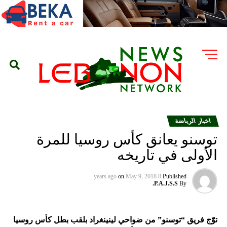
اخبار الرياضة
توسنو يعانق كأس روسيا للمرة
الأولى في تاريخه
on
May 9, 2018
8 years ago
Published
P.A.J.S.S.
By
توّج فريق “توسنو” من ضواحي لينينغراد بلقب بطل كأس روسيا