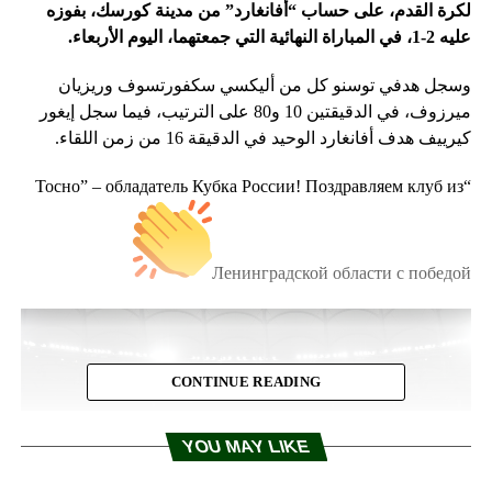
لكرة القدم، على حساب “أفانغارد” من مدينة كورسك، بفوزه
عليه 2-1، في المباراة النهائية التي جمعتهما، اليوم الأربعاء.
وسجل هدفي توسنو كل من أليكسي سكفورتسوف وريزيان
ميرزوف، في الدقيقتين 10 و80 على الترتيب، فيما سجل إيغور
كيرييف هدف أفانغارد الوحيد في الدقيقة 16 من زمن اللقاء.
“Тосно” – обладатель Кубка России! Поздравляем клуб из
Ленинградской области с победой
CONTINUE READING
YOU MAY LIKE