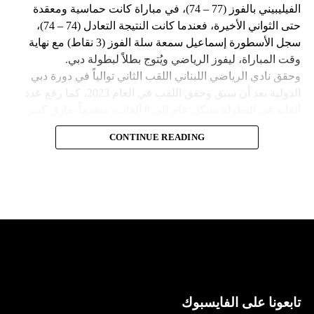
الفيليبيني بالفوز (77 – 74)، في مباراة كانت حماسية ومعقدة
حتى الثواني الأخيرة، فعندما كانت النتيجة التعادل (74 – 74)،
سجل الأسطورة إسماعيل سمعة سلة الفوز (3 نقاط) مع نهاية
وقت المباراة، ليفوز الرياضي ويُتوج بطلاً لبطولة دبي.
وحقق نادي الرياضي اللبناني اللقب الثاني توالياً في دورة دبي
الدولية بعد أن سبق وحقق اللقب في العام 2023، كما رفع عدد
ألقابه في البطولة بشكل عام إلى 8 ألقاب، متقدماً بفارق كبير
عن صاحب المركز الثاني مهرام الإيراني الذي حقق لقبين في
CONTINUE READING
البطولة وخلفهما فريق مايتي سبورت الفيليبيني الذي حقق لقباً
وحيداً في تاريخ مشاركته.
تابعونا على الفايسبوك